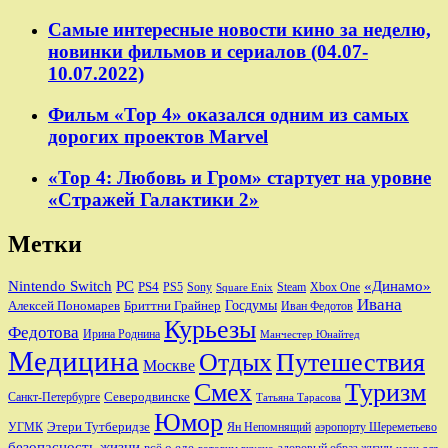
Самые интересные новости кино за неделю,
новинки фильмов и сериалов (04.07-
10.07.2022)
Фильм «Тор 4» оказался одним из самых
дорогих проектов Marvel
«Тор 4: Любовь и Гром» стартует на уровне
«Стражей Галактики 2»
Метки
Nintendo Switch
PC
«Динамо»
PS4
PS5
Sony
Steam
Xbox One
Square Enix
Ивана
Алексей Пономарев
Бриттни Грайнер
Госдумы
Иван Федотов
Курьезы
Федотова
Ирина Роднина
Манчестер Юнайтед
Медицина
Отдых
Путешествия
Москве
Смех
Туризм
Санкт-Петербурге
Северодвинске
Татьяна Тарасова
Юмор
Этери Тутберидзе
УГМК
аэропорту Шереметьево
Ян Непомнящий
безопасность жизни