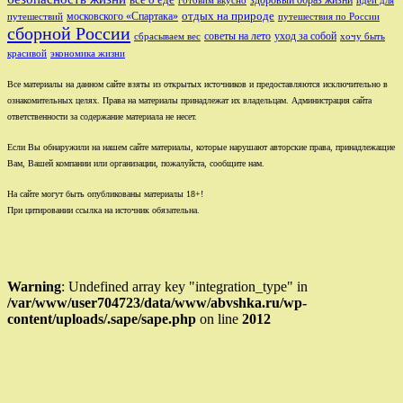
всё о еде
здоровый образ жизни
готовим вкусно
идеи для
отдых на природе
московского «Спартака»
путешествий
путешествия по России
сборной России
советы на лето
уход за собой
сбрасываем вес
хочу быть
красивой
экономика жизни
Все материалы на данном сайте взяты из открытых источников и предоставляются исключительно в
ознакомительных целях. Права на материалы принадлежат их владельцам. Администрация сайта
ответственности за содержание материала не несет.
Если Вы обнаружили на нашем сайте материалы, которые нарушают авторские права, принадлежащие
Вам, Вашей компании или организации, пожалуйста, сообщите нам.
На сайте могут быть опубликованы материалы 18+!
При цитировании ссылка на источник обязательна.
Warning
: Undefined array key "integration_type" in
/var/www/user704723/data/www/abvshka.ru/wp-
content/uploads/.sape/sape.php
on line
2012