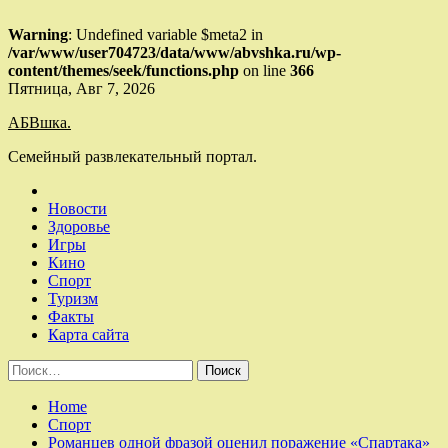
Warning
: Undefined variable $meta2 in
/var/www/user704723/data/www/abvshka.ru/wp-
content/themes/seek/functions.php
on line
366
Skip
Пятница, Авг 7, 2026
to
АБВшка.
content
Семейный развлекательный портал.
Новости
Здоровье
Игры
Кино
Спорт
Туризм
Факты
Карта сайта
Найти:
Home
Спорт
Романцев одной фразой оценил поражение «Спартака»