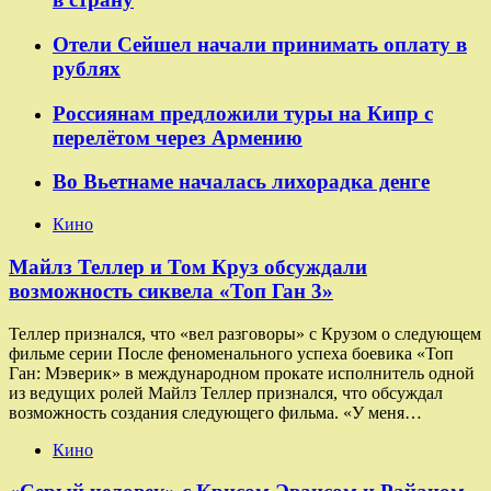
Отели Сейшел начали принимать оплату в
рублях
Россиянам предложили туры на Кипр с
перелётом через Армению
Во Вьетнаме началась лихорадка денге
Кино
Майлз Теллер и Том Круз обсуждали
возможность сиквела «Топ Ган 3»
Теллер признался, что «вел разговоры» с Крузом о следующем
фильме серии После феноменального успеха боевика «Топ
Ган: Мэверик» в международном прокате исполнитель одной
из ведущих ролей Майлз Теллер признался, что обсуждал
возможность создания следующего фильма. «У меня…
Кино