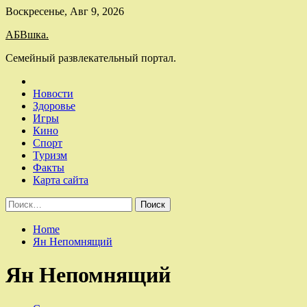
Skip
Воскресенье, Авг 9, 2026
to
АБВшка.
content
Семейный развлекательный портал.
Новости
Здоровье
Игры
Кино
Спорт
Туризм
Факты
Карта сайта
Найти:
Home
Ян Непомнящий
Ян Непомнящий