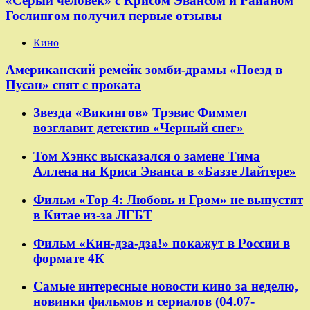
«Серый человек» с Крисом Эвансом и Райаном
Гослингом получил первые отзывы
Кино
Американский ремейк зомби-драмы «Поезд в
Пусан» снят с проката
Звезда «Викингов» Трэвис Фиммел
возглавит детектив «Черный снег»
Том Хэнкс высказался о замене Тима
Аллена на Криса Эванса в «Баззе Лайтере»
Фильм «Тор 4: Любовь и Гром» не выпустят
в Китае из-за ЛГБТ
Фильм «Кин-дза-дза!» покажут в России в
формате 4К
Самые интересные новости кино за неделю,
новинки фильмов и сериалов (04.07-