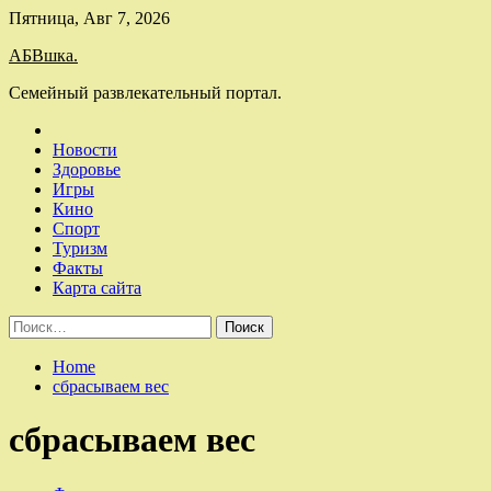
Skip
Пятница, Авг 7, 2026
to
АБВшка.
content
Семейный развлекательный портал.
Новости
Здоровье
Игры
Кино
Спорт
Туризм
Факты
Карта сайта
Найти:
Home
сбрасываем вес
сбрасываем вес