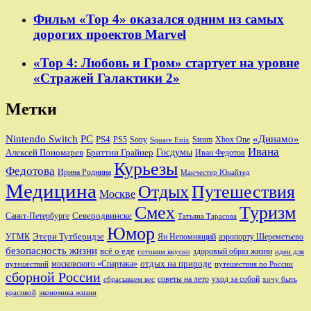
Фильм «Тор 4» оказался одним из самых
дорогих проектов Marvel
«Тор 4: Любовь и Гром» стартует на уровне
«Стражей Галактики 2»
Метки
Nintendo Switch
PC
«Динамо»
PS4
PS5
Sony
Steam
Xbox One
Square Enix
Ивана
Алексей Пономарев
Бриттни Грайнер
Госдумы
Иван Федотов
Курьезы
Федотова
Ирина Роднина
Манчестер Юнайтед
Медицина
Отдых
Путешествия
Москве
Смех
Туризм
Санкт-Петербурге
Северодвинске
Татьяна Тарасова
Юмор
Этери Тутберидзе
УГМК
аэропорту Шереметьево
Ян Непомнящий
безопасность жизни
всё о еде
здоровый образ жизни
готовим вкусно
идеи для
отдых на природе
московского «Спартака»
путешествий
путешествия по России
сборной России
советы на лето
уход за собой
сбрасываем вес
хочу быть
красивой
экономика жизни