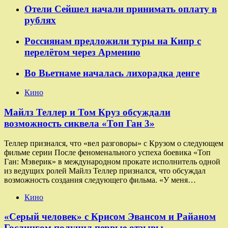
Отели Сейшел начали принимать оплату в
рублях
Россиянам предложили туры на Кипр с
перелётом через Армению
Во Вьетнаме началась лихорадка денге
Кино
Майлз Теллер и Том Круз обсуждали
возможность сиквела «Топ Ган 3»
Теллер признался, что «вел разговоры» с Крузом о следующем
фильме серии После феноменального успеха боевика «Топ
Ган: Мэверик» в международном прокате исполнитель одной
из ведущих ролей Майлз Теллер признался, что обсуждал
возможность создания следующего фильма. «У меня…
Кино
«Серый человек» с Крисом Эвансом и Райаном
Гослингом получил первые отзывы