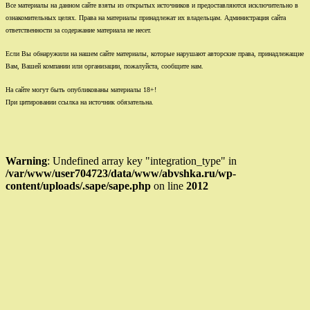
Все материалы на данном сайте взяты из открытых источников и предоставляются исключительно в
ознакомительных целях. Права на материалы принадлежат их владельцам. Администрация сайта
ответственности за содержание материала не несет.
Если Вы обнаружили на нашем сайте материалы, которые нарушают авторские права, принадлежащие
Вам, Вашей компании или организации, пожалуйста, сообщите нам.
На сайте могут быть опубликованы материалы 18+!
При цитировании ссылка на источник обязательна.
Warning
: Undefined array key "integration_type" in
/var/www/user704723/data/www/abvshka.ru/wp-
content/uploads/.sape/sape.php
on line
2012