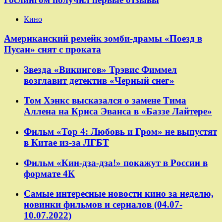
Кино
Американский ремейк зомби-драмы «Поезд в
Пусан» снят с проката
Звезда «Викингов» Трэвис Фиммел
возглавит детектив «Черный снег»
Том Хэнкс высказался о замене Тима
Аллена на Криса Эванса в «Баззе Лайтере»
Фильм «Тор 4: Любовь и Гром» не выпустят
в Китае из-за ЛГБТ
Фильм «Кин-дза-дза!» покажут в России в
формате 4К
Самые интересные новости кино за неделю,
новинки фильмов и сериалов (04.07-
10.07.2022)