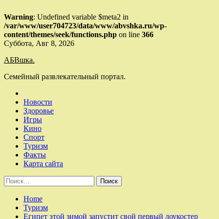
Warning
: Undefined variable $meta2 in
/var/www/user704723/data/www/abvshka.ru/wp-
content/themes/seek/functions.php
on line
366
Skip
Суббота, Авг 8, 2026
to
АБВшка.
content
Семейный развлекательный портал.
Новости
Здоровье
Игры
Кино
Спорт
Туризм
Факты
Карта сайта
Найти:
Home
Туризм
Египет этой зимой запустит свой первый лоукостер