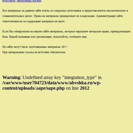
красивой
экономика жизни
Все материалы на данном сайте взяты из открытых источников и предоставляются исключительно в
ознакомительных целях. Права на материалы принадлежат их владельцам. Администрация сайта
ответственности за содержание материала не несет.
Если Вы обнаружили на нашем сайте материалы, которые нарушают авторские права, принадлежащие
Вам, Вашей компании или организации, пожалуйста, сообщите нам.
На сайте могут быть опубликованы материалы 18+!
При цитировании ссылка на источник обязательна.
Warning
: Undefined array key "integration_type" in
/var/www/user704723/data/www/abvshka.ru/wp-
content/uploads/.sape/sape.php
on line
2012