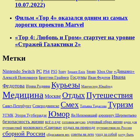
10.07.2022)
Фильм «Тор 4» оказался одним из самых
дорогих проектов Marvel
«Тор 4: Любовь и Гром» стартует на уровне
«Стражей Галактики 2»
Метки
Nintendo Switch
PC
«Динамо»
PS4
PS5
Sony
Steam
Xbox One
Square Enix
Ивана
Алексей Пономарев
Бриттни Грайнер
Госдумы
Иван Федотов
Курьезы
Федотова
Ирина Роднина
Манчестер Юнайтед
Медицина
Отдых
Путешествия
Москве
Смех
Туризм
Санкт-Петербурге
Северодвинске
Татьяна Тарасова
Юмор
Этери Тутберидзе
УГМК
аэропорту Шереметьево
Ян Непомнящий
безопасность жизни
всё о еде
здоровый образ жизни
готовим вкусно
идеи для
отдых на природе
московского «Спартака»
путешествий
путешествия по России
сборной России
советы на лето
уход за собой
сбрасываем вес
хочу быть