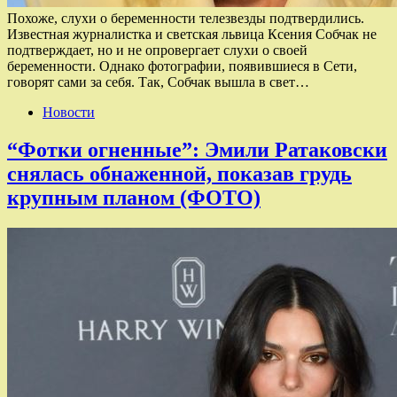
Похоже, слухи о беременности телезвезды подтвердились.
Известная журналистка и светская львица Ксения Собчак не
подтверждает, но и не опровергает слухи о своей
беременности. Однако фотографии, появившиеся в Сети,
говорят сами за себя. Так, Собчак вышла в свет…
Новости
“Фотки огненные”: Эмили Ратаковски
снялась обнаженной, показав грудь
крупным планом (ФОТО)