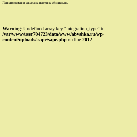
При цитировании ссылка на источник обязательна.
Warning
: Undefined array key "integration_type" in
/var/www/user704723/data/www/abvshka.ru/wp-
content/uploads/.sape/sape.php
on line
2012