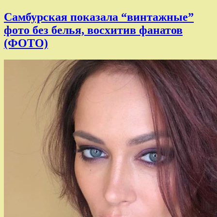
Самбурская показала “винтажные”
фото без белья, восхитив фанатов
(ФОТО)