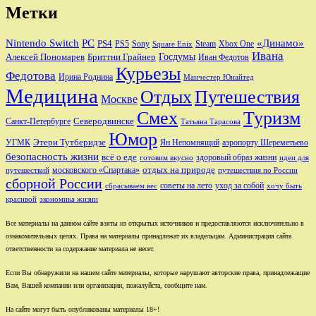
Метки
Nintendo Switch
PC
«Динамо»
PS4
PS5
Sony
Steam
Xbox One
Square Enix
Ивана
Алексей Пономарев
Бриттни Грайнер
Госдумы
Иван Федотов
Курьезы
Федотова
Ирина Роднина
Манчестер Юнайтед
Медицина
Отдых
Путешествия
Москве
Смех
Туризм
Санкт-Петербурге
Северодвинске
Татьяна Тарасова
Юмор
Этери Тутберидзе
УГМК
аэропорту Шереметьево
Ян Непомнящий
безопасность жизни
всё о еде
здоровый образ жизни
готовим вкусно
идеи для
отдых на природе
московского «Спартака»
путешествий
путешествия по России
сборной России
советы на лето
уход за собой
сбрасываем вес
хочу быть
красивой
экономика жизни
Все материалы на данном сайте взяты из открытых источников и предоставляются исключительно в
ознакомительных целях. Права на материалы принадлежат их владельцам. Администрация сайта
ответственности за содержание материала не несет.
Если Вы обнаружили на нашем сайте материалы, которые нарушают авторские права, принадлежащие
Вам, Вашей компании или организации, пожалуйста, сообщите нам.
На сайте могут быть опубликованы материалы 18+!