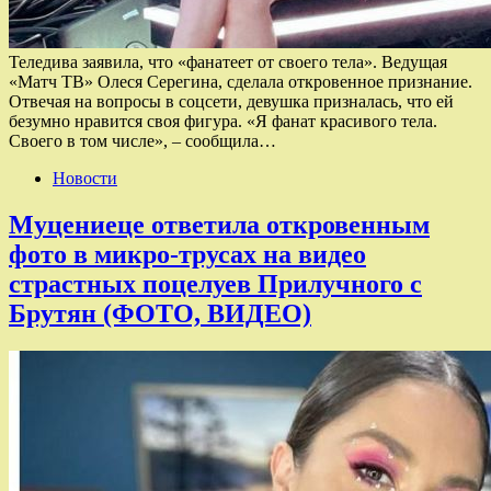
Теледива заявила, что «фанатеет от своего тела». Ведущая
«Матч ТВ» Олеся Серегина, сделала откровенное признание.
Отвечая на вопросы в соцсети, девушка призналась, что ей
безумно нравится своя фигура. «Я фанат красивого тела.
Своего в том числе», – сообщила…
Новости
Муцениеце ответила откровенным
фото в микро-трусах на видео
страстных поцелуев Прилучного с
Брутян (ФОТО, ВИДЕО)