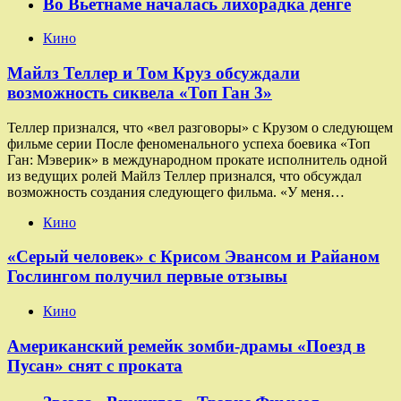
Во Вьетнаме началась лихорадка денге
Кино
Майлз Теллер и Том Круз обсуждали
возможность сиквела «Топ Ган 3»
Теллер признался, что «вел разговоры» с Крузом о следующем
фильме серии После феноменального успеха боевика «Топ
Ган: Мэверик» в международном прокате исполнитель одной
из ведущих ролей Майлз Теллер признался, что обсуждал
возможность создания следующего фильма. «У меня…
Кино
«Серый человек» с Крисом Эвансом и Райаном
Гослингом получил первые отзывы
Кино
Американский ремейк зомби-драмы «Поезд в
Пусан» снят с проката