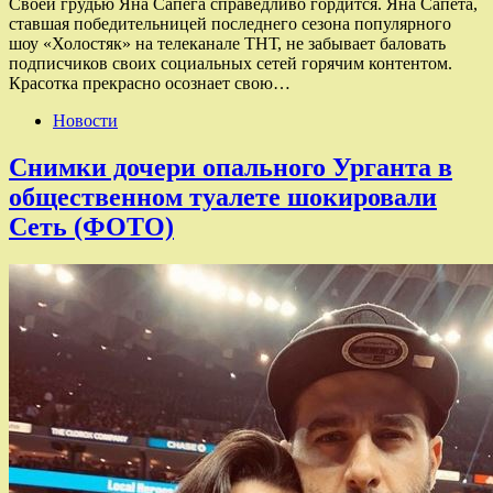
Своей грудью Яна Сапега справедливо гордится. Яна Сапета,
ставшая победительницей последнего сезона популярного
шоу «Холостяк» на телеканале ТНТ, не забывает баловать
подписчиков своих социальных сетей горячим контентом.
Красотка прекрасно осознает свою…
Новости
Снимки дочери опального Урганта в
общественном туалете шокировали
Сеть (ФОТО)