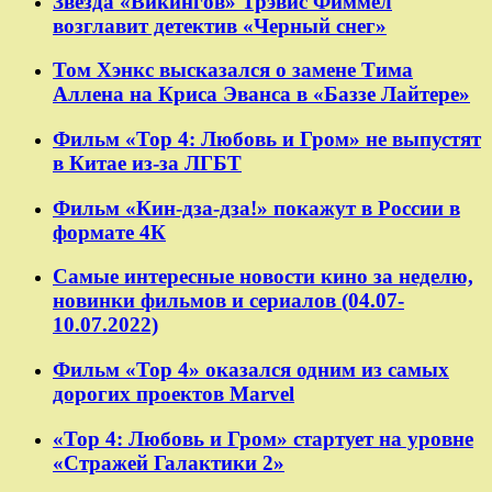
Звезда «Викингов» Трэвис Фиммел
возглавит детектив «Черный снег»
Том Хэнкс высказался о замене Тима
Аллена на Криса Эванса в «Баззе Лайтере»
Фильм «Тор 4: Любовь и Гром» не выпустят
в Китае из-за ЛГБТ
Фильм «Кин-дза-дза!» покажут в России в
формате 4К
Самые интересные новости кино за неделю,
новинки фильмов и сериалов (04.07-
10.07.2022)
Фильм «Тор 4» оказался одним из самых
дорогих проектов Marvel
«Тор 4: Любовь и Гром» стартует на уровне
«Стражей Галактики 2»