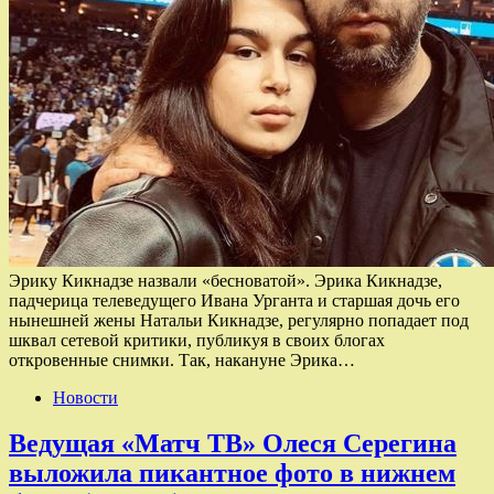
Эрику Кикнадзе назвали «бесноватой». Эрика Кикнадзе,
падчерица телеведущего Ивана Урганта и старшая дочь его
нынешней жены Натальи Кикнадзе, регулярно попадает под
шквал сетевой критики, публикуя в своих блогах
откровенные снимки. Так, накануне Эрика…
Новости
Ведущая «Матч ТВ» Олеся Серегина
выложила пикантное фото в нижнем