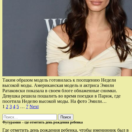
Таким образом модель готовилась к посещению Недели
высокой моды. Американская модель и актриса Эмили
Ратаковски показала в своем блоге обнаженные снимки.
Девушка решила пошалить во время поездки в Париж, где
посетила Неделю высокой моды. На фото Эмили…
Пагинация
1
2
3
4
5
…
7
Next
записей
Найти:
Футурамия – где отметить день рождения ребенка
Где отметить день рождения ребенка, чтобы именинник был в