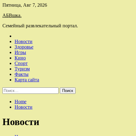
Skip
Пятница, Авг 7, 2026
to
АБВшка.
content
Семейный развлекательный портал.
Новости
Здоровье
Игры
Кино
Спорт
Туризм
Факты
Карта сайта
Найти:
Home
Новости
Новости