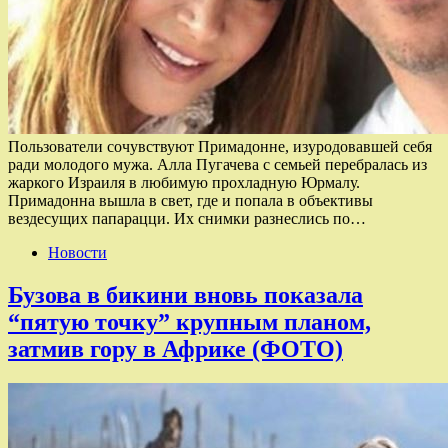
Пользователи сочувствуют Примадонне, изуродовавшей себя
ради молодого мужа. Алла Пугачева с семьей перебралась из
жаркого Израиля в любимую прохладную Юрмалу.
Примадонна вышла в свет, где и попала в объективы
вездесущих папарацци. Их снимки разнеслись по…
Новости
Бузова в бикини вновь показала
“пятую точку” крупным планом,
затмив гору в Африке (ФОТО)