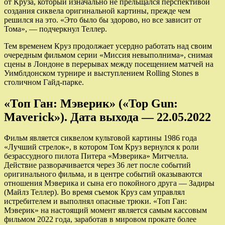
от Круза, который изначально не прельщался перспективой
создания сиквела оригинальной картины, прежде чем
решился на это. «Это было бы здорово, но все зависит от
Тома», — подчеркнул Теллер.
Тем временем Круз продолжает усердно работать над своим
очередным фильмом серии «Миссия невыполнима», снимая
сцены в Лондоне в перерывах между посещением матчей на
Уимблдонском турнире и выступлением Rolling Stones в
столичном Гайд-парке.
«Топ Ган: Мэверик» («Top Gun:
Maverick»). Дата выхода — 22.05.2022
Фильм является сиквелом культовой картины 1986 года
«Лучший стрелок», в котором Том Круз вернулся к роли
безрассудного пилота Питера «Мэверика» Митчелла.
Действие разворачивается через 36 лет после событий
оригинального фильма, и в центре событий оказываются
отношения Мэверика и сына его покойного друга — Задиры
(Майлз Теллер). Во время съемок Круз сам управлял
истребителем и выполнял опасные трюки. «Топ Ган:
Мэверик» на настоящий момент является самым кассовым
фильмом 2022 года, заработав в мировом прокате более