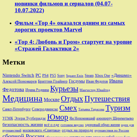
новинки фильмов и сериалов (04.07-
10.07.2022)
Фильм «Тор 4» оказался одним из самых
дорогих проектов Marvel
«Тор 4: Любовь и Гром» стартует на уровне
«Стражей Галактики 2»
Метки
Nintendo Switch
PC
«Динамо»
PS4
PS5
Sony
Steam
Xbox One
Square Enix
Ивана
Алексей Пономарев
Бриттни Грайнер
Госдумы
Иван Федотов
Курьезы
Федотова
Ирина Роднина
Манчестер Юнайтед
Медицина
Отдых
Путешествия
Москве
Смех
Туризм
Санкт-Петербурге
Северодвинске
Татьяна Тарасова
Юмор
Этери Тутберидзе
УГМК
аэропорту Шереметьево
Ян Непомнящий
безопасность жизни
всё о еде
здоровый образ жизни
готовим вкусно
идеи для
отдых на природе
московского «Спартака»
путешествий
путешествия по России
сборной России