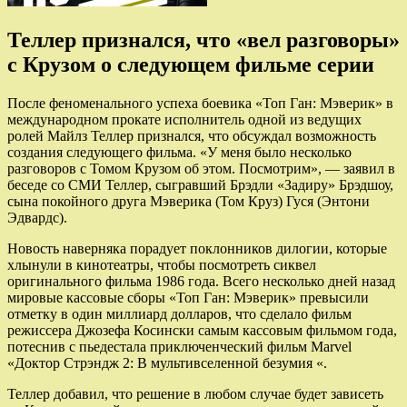
Теллер признался, что «вел разговоры»
с Крузом о следующем фильме серии
После феноменального успеха боевика «Топ Ган: Мэверик» в
международном прокате исполнитель одной из ведущих
ролей Майлз Теллер признался, что обсуждал возможность
создания следующего фильма. «У меня
было несколько
разговоров с Томом Крузом об этом. Посмотрим», — заявил в
беседе со СМИ Теллер, сыгравший Брэдли «Задиру» Брэдшоу,
сына покойного друга Мэверика (Том Круз) Гуся (Энтони
Эдвардс).
Новость наверняка порадует поклонников дилогии, которые
хлынули в кинотеатры, чтобы посмотреть сиквел
оригинального фильма 1986 года. Всего несколько дней назад
мировые кассовые сборы «Топ Ган: Мэверик» превысили
отметку в один миллиард долларов, что сделало фильм
режиссера Джозефа Косински самым кассовым фильмом года,
потеснив с пьедестала приключенческий фильм Marvel
«Доктор Стрэндж 2: В мультивселенной безумия «.
Теллер добавил, что решение в любом случае будет зависеть