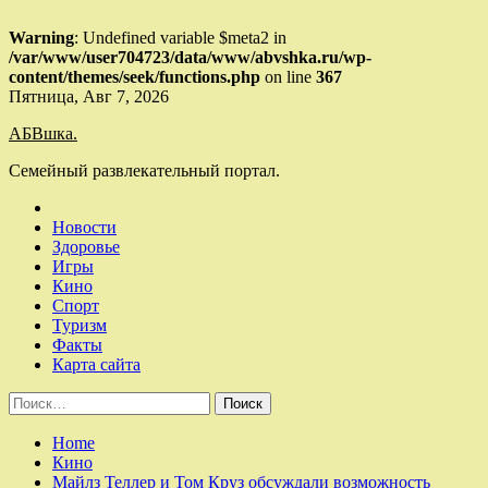
Warning
: Undefined variable $meta2 in
/var/www/user704723/data/www/abvshka.ru/wp-
content/themes/seek/functions.php
on line
367
Skip
Пятница, Авг 7, 2026
to
АБВшка.
content
Семейный развлекательный портал.
Новости
Здоровье
Игры
Кино
Спорт
Туризм
Факты
Карта сайта
Найти:
Home
Кино
Майлз Теллер и Том Круз обсуждали возможность