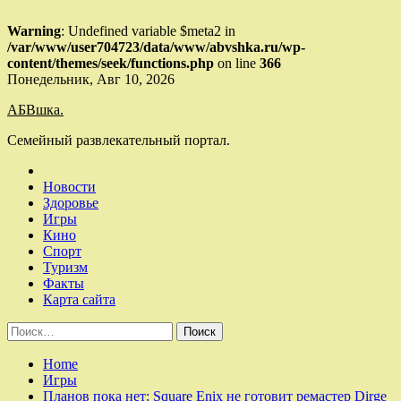
Warning
: Undefined variable $meta2 in
/var/www/user704723/data/www/abvshka.ru/wp-
content/themes/seek/functions.php
on line
366
Skip
Понедельник, Авг 10, 2026
to
АБВшка.
content
Семейный развлекательный портал.
Новости
Здоровье
Игры
Кино
Спорт
Туризм
Факты
Карта сайта
Найти:
Home
Игры
Планов пока нет: Square Enix не готовит ремастер Dirge