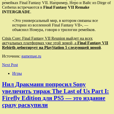
ремейках Final Fantasy VII. Например, Неро и Вайс из Dirge of
Cerberus встречаются в
Final Fantasy VII Remake
INTERGRADE
.
«Это универсальный мир, в котором связаны все
истории из вселенной Final Fantasy VII», —
объяснил Номура, говоря о трилогии ремейков.
Crisis Core: Final Fantasy VII Reunion выйдет на всех
актуальных платформах уже этой зимой, а
Final Fantasy VII
Rebirth дебютирует на PlayStation 5 следующей зимой
.
Источник:
gamemag.ru
Next Post
Игры
Нил Дракманн попросил Sony
увеличить тираж The Last of Us Part I:
Firefly Edition для PS5 — это издание
сразу раскупили