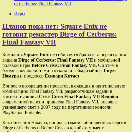
of Cerberus: Final Fantasy VII
Игры
Планов пока нет: Square Enix не
готовит ремастер Dirge of Cerberus:
Final Fantasy VII
Компания
Square Enix
не собирается браться за переиздания
экшена
Dirge of Cerberus: Final Fantasy VII
и мобильной
ролевой игры
Before Crisis: Final Fantasy VII
. Об этом в
беседе с журналистами рассказали геймдизайнер
Тэцуя
Номура
и продюсер
Ёсинори Китасэ
.
Вопрос о возвращении проектов, входящих в оригинальную
компиляцию Final Fantasy VII, разработчикам задали в
контексте
анонса Crisis Core: Final Fantasy VII Reunion
—
современной версии приквела Final Fantasy VII, впервые
увидевшего свет в 2007 году на портативной консоли
PlayStation Portable.
Как объяснил Номура, вопрос создания обновленных версий
Dirge of Cerberus и Before Crisis в какой-то момент