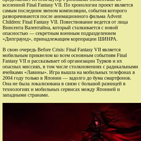
вселенной Final Fantasy VII. По хронологии проект является
самым последним звеном компиляции, события которого
разворачиваются после анимационного фильма Advent
Children: Final Fantasy VII. Повествование ведется от лица
Винсента Валентайна, который сталкивается с новой
опасностью — секретным военным подразделением
«Дипграунд», принадлежащим корпорации ШИНРА.
В свою очередь Before Crisis: Final Fantasy VII является
мобильным приквелом ко всем основным событиям Final
Fantasy VII и рассказывает об организации Турков и их
опасных миссиях, в том числе столкновениях с радикальными
ячейками «Лавины». Игра вышла на мобильных телефонах в
2004 году только в Японии — задолго до бума смартфонов.
Она не была локализована в связи с большой разницей в
технологиях и мобильных сервисах между Японией и
западными странами.