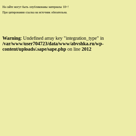
На сайте могут быть опубликованы материалы 18+!
При цитировании ссылка на источник обязательна.
Warning
: Undefined array key "integration_type" in
/var/www/user704723/data/www/abvshka.ru/wp-
content/uploads/.sape/sape.php
on line
2012