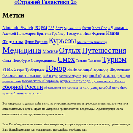
«Стражей Галактики 2»
Метки
Nintendo Switch
PC
«Динамо»
PS4
PS5
Sony
Steam
Xbox One
Square Enix
Ивана
Алексей Пономарев
Бриттни Грайнер
Госдумы
Иван Федотов
Курьезы
Федотова
Ирина Роднина
Манчестер Юнайтед
Медицина
Отдых
Путешествия
Москве
Смех
Туризм
Санкт-Петербурге
Северодвинске
Татьяна Тарасова
Юмор
Этери Тутберидзе
УГМК
аэропорту Шереметьево
Ян Непомнящий
безопасность жизни
всё о еде
здоровый образ жизни
готовим вкусно
идеи для
отдых на природе
московского «Спартака»
путешествий
путешествия по России
сборной России
советы на лето
уход за собой
сбрасываем вес
хочу быть
красивой
экономика жизни
Все материалы на данном сайте взяты из открытых источников и предоставляются исключительно в
ознакомительных целях. Права на материалы принадлежат их владельцам. Администрация сайта
ответственности за содержание материала не несет.
Если Вы обнаружили на нашем сайте материалы, которые нарушают авторские права, принадлежащие
Вам, Вашей компании или организации, пожалуйста, сообщите нам.