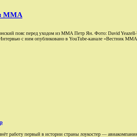
из MMA
онский пояс перед уходом из MMA Петр Ян. Фото: David Yeazell
 Интервью с ним опубликовано в YouTube-канале «Вестник MMA»
р
чнёт работу первый в истории страны лоукостер — авиакомпания