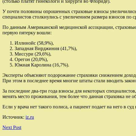
(столько платят гинекологи и хирурги во Флориде).
У почти половины опрошенных страховые взносы увеличились н
специалистов столкнулись с увеличением размера взносов по с
По данным Американской медицинской ассоциации, страховые в
первую пятерку вошли:
Иллинойс (58,9%),
Западная Вирджиния (41,7%),
Миссури (29,6%),
Орегон (20,0%),
Южная Каролина (16,7%).
Эксперты объясняют подорожание страховки снижением доходов
При этом в последнее время многие штаты стали вводить зако
За последние два-три года взносы для некоторых специалистов
менять место проживания, тем более что данная страховка не о
Если у врача нет такого полиса, а пациент подает на него в с
Источник:
iz.ru
Next Post