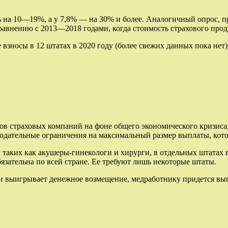
а 10—19%, а у 7,8% — на 30% и более. Аналогичный опрос, про
равнению с 2013—2018 годами, когда стоимость страхового прод
зносы в 12 штатах в 2020 году (более свежих данных пока нет
 страховых компаний на фоне общего экономического кризиса, 
нодательные ограничения на максимальный размер выплаты, кот
, таких как акушеры-гинекологи и хирурги, в отдельных штатах 
бязательна по всей стране. Ее требуют лишь некоторые штаты.
уд и выигрывает денежное возмещение, медработнику придется вы