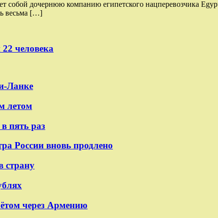
ляет собой дочернюю компанию египетского нацперевозчика Egypt
ь весьма […]
 22 человека
и-Ланке
м летом
в пять раз
тра России вновь продлено
в страну
ублях
лётом через Армению