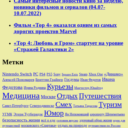
Самые интересные новости кино за неделю,
новинки фильмов и сериалов (04.07-
10.07.2022)
Фильм «Тор 4» оказался одним из самых
дорогих проектов Marvel
«Тор 4: Любовь и Гром» стартует на уровне
«Стражей Галактики 2»
Метки
Nintendo Switch
PC
«Динамо»
PS4
PS5
Sony
Steam
Xbox One
Square Enix
Ивана
Алексей Пономарев
Бриттни Грайнер
Госдумы
Иван Федотов
Курьезы
Федотова
Ирина Роднина
Манчестер Юнайтед
Медицина
Отдых
Путешествия
Москве
Смех
Туризм
Санкт-Петербурге
Северодвинске
Татьяна Тарасова
Юмор
Этери Тутберидзе
УГМК
аэропорту Шереметьево
Ян Непомнящий
безопасность жизни
всё о еде
здоровый образ жизни
готовим вкусно
идеи для
отдых на природе
московского «Спартака»
путешествий
путешествия по России