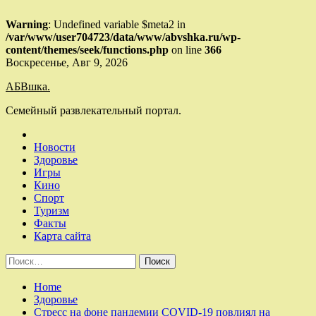
Warning
: Undefined variable $meta2 in
/var/www/user704723/data/www/abvshka.ru/wp-
content/themes/seek/functions.php
on line
366
Skip
Воскресенье, Авг 9, 2026
to
АБВшка.
content
Семейный развлекательный портал.
Новости
Здоровье
Игры
Кино
Спорт
Туризм
Факты
Карта сайта
Найти:
Home
Здоровье
Стресс на фоне пандемии COVID-19 повлиял на