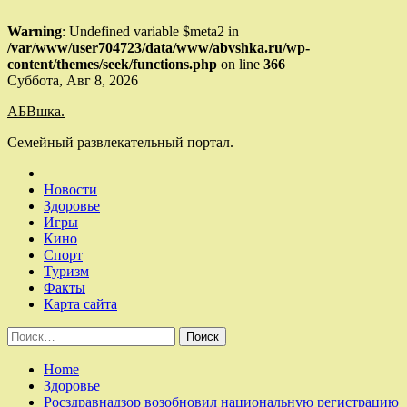
Warning
: Undefined variable $meta2 in
/var/www/user704723/data/www/abvshka.ru/wp-
content/themes/seek/functions.php
on line
366
Skip
Суббота, Авг 8, 2026
to
АБВшка.
content
Семейный развлекательный портал.
Новости
Здоровье
Игры
Кино
Спорт
Туризм
Факты
Карта сайта
Найти:
Home
Здоровье
Росздравнадзор возобновил национальную регистрацию