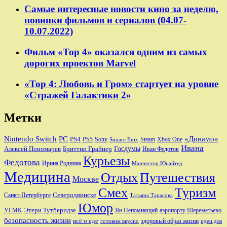
Самые интересные новости кино за неделю,
новинки фильмов и сериалов (04.07-
10.07.2022)
Фильм «Тор 4» оказался одним из самых
дорогих проектов Marvel
«Тор 4: Любовь и Гром» стартует на уровне
«Стражей Галактики 2»
Метки
Nintendo Switch
PC
«Динамо»
PS4
PS5
Sony
Steam
Xbox One
Square Enix
Ивана
Алексей Пономарев
Бриттни Грайнер
Госдумы
Иван Федотов
Курьезы
Федотова
Ирина Роднина
Манчестер Юнайтед
Медицина
Отдых
Путешествия
Москве
Смех
Туризм
Санкт-Петербурге
Северодвинске
Татьяна Тарасова
Юмор
Этери Тутберидзе
УГМК
аэропорту Шереметьево
Ян Непомнящий
безопасность жизни
всё о еде
здоровый образ жизни
готовим вкусно
идеи для