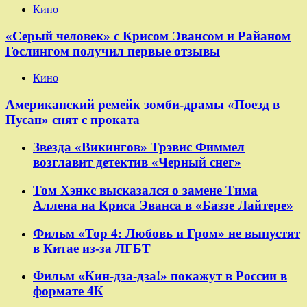
Кино
«Серый человек» с Крисом Эвансом и Райаном
Гослингом получил первые отзывы
Кино
Американский ремейк зомби-драмы «Поезд в
Пусан» снят с проката
Звезда «Викингов» Трэвис Фиммел
возглавит детектив «Черный снег»
Том Хэнкс высказался о замене Тима
Аллена на Криса Эванса в «Баззе Лайтере»
Фильм «Тор 4: Любовь и Гром» не выпустят
в Китае из-за ЛГБТ
Фильм «Кин-дза-дза!» покажут в России в
формате 4К