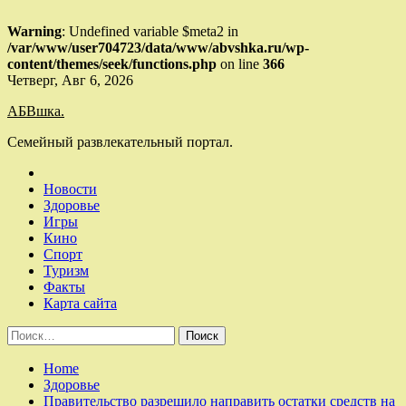
Warning
: Undefined variable $meta2 in
/var/www/user704723/data/www/abvshka.ru/wp-
content/themes/seek/functions.php
on line
366
Skip
Четверг, Авг 6, 2026
to
АБВшка.
content
Семейный развлекательный портал.
Новости
Здоровье
Игры
Кино
Спорт
Туризм
Факты
Карта сайта
Найти:
Home
Здоровье
Правительство разрешило направить остатки средств на