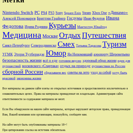
Nintendo Switch
PC
«Динамо»
PS4
PS5
Sony
Steam
Xbox One
Square Enix
Ивана
Алексей Пономарев
Бриттни Грайнер
Госдумы
Иван Федотов
Курьезы
Федотова
Ирина Роднина
Манчестер Юнайтед
Медицина
Отдых
Путешествия
Москве
Смех
Туризм
Санкт-Петербурге
Северодвинске
Татьяна Тарасова
Юмор
Этери Тутберидзе
УГМК
аэропорту Шереметьево
Ян Непомнящий
безопасность жизни
всё о еде
здоровый образ жизни
готовим вкусно
идеи для
отдых на природе
московского «Спартака»
путешествий
путешествия по России
сборной России
советы на лето
уход за собой
сбрасываем вес
хочу быть
красивой
экономика жизни
Все материалы на данном сайте взяты из открытых источников и предоставляются исключительно в
ознакомительных целях. Права на материалы принадлежат их владельцам. Администрация сайта
ответственности за содержание материала не несет.
Если Вы обнаружили на нашем сайте материалы, которые нарушают авторские права, принадлежащие
Вам, Вашей компании или организации, пожалуйста, сообщите нам.
На сайте могут быть опубликованы материалы 18+!
При цитировании ссылка на источник обязательна.