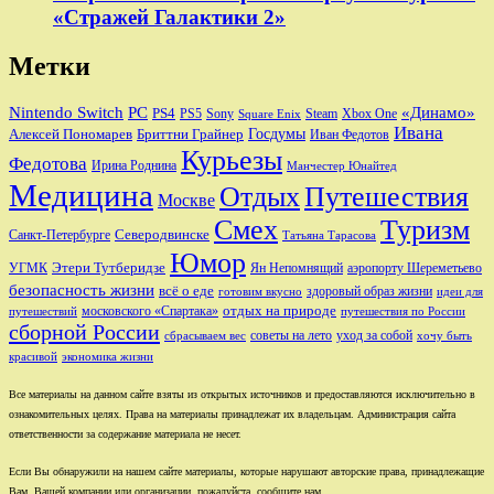
«Стражей Галактики 2»
Метки
Nintendo Switch
PC
«Динамо»
PS4
PS5
Sony
Steam
Xbox One
Square Enix
Ивана
Алексей Пономарев
Бриттни Грайнер
Госдумы
Иван Федотов
Курьезы
Федотова
Ирина Роднина
Манчестер Юнайтед
Медицина
Отдых
Путешествия
Москве
Смех
Туризм
Санкт-Петербурге
Северодвинске
Татьяна Тарасова
Юмор
Этери Тутберидзе
УГМК
аэропорту Шереметьево
Ян Непомнящий
безопасность жизни
всё о еде
здоровый образ жизни
готовим вкусно
идеи для
отдых на природе
московского «Спартака»
путешествий
путешествия по России
сборной России
советы на лето
уход за собой
сбрасываем вес
хочу быть
красивой
экономика жизни
Все материалы на данном сайте взяты из открытых источников и предоставляются исключительно в
ознакомительных целях. Права на материалы принадлежат их владельцам. Администрация сайта
ответственности за содержание материала не несет.
Если Вы обнаружили на нашем сайте материалы, которые нарушают авторские права, принадлежащие
Вам, Вашей компании или организации, пожалуйста, сообщите нам.