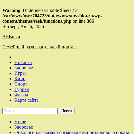
Warning
: Undefined variable $meta2 in
/var/www/user704723/data/www/abvshka.ru/wp-
content/themes/seek/functions.php
on line
366
Skip
Четверг, Авг 6, 2026
to
АБВшка.
content
Семейный развлекательный портал.
Новости
Здоровье
Игры
Кино
Спорт
Туризм
Факты
Карта сайта
Найти:
Home
Здоровье
Онкологи рассказали о взаимосвязи нездорового образа