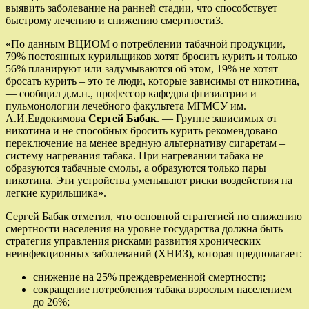
выявить заболевание на ранней стадии, что способствует
быстрому лечению и снижению смертности3.
«По данным ВЦИОМ о потреблении табачной продукции,
79% постоянных курильщиков хотят бросить курить и только
56% планируют или задумываются об этом, 19% не хотят
бросать курить – это те люди, которые зависимы от никотина,
— сообщил д.м.н., профессор кафедры фтизиатрии и
пульмонологии лечебного факультета МГМСУ им.
А.И.Евдокимова
Сергей Бабак
. — Группе зависимых от
никотина и не способных бросить курить рекомендовано
переключение на менее вредную альтернативу сигаретам –
систему нагревания табака. При нагревании табака не
образуются табачные смолы, а образуются только пары
никотина. Эти устройства уменьшают риски воздействия на
легкие курильщика».
Сергей Бабак отметил, что основной стратегией по снижению
смертности населения на уровне государства должна быть
стратегия управления рисками развития хронических
неинфекционных заболеваний (ХНИЗ), которая предполагает:
снижение на 25% преждевременной смертности;
сокращение потребления табака взрослым населением
до 26%;