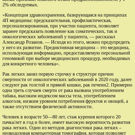
2% обследуемых.
«Концепция здравоохранения, базирующаяся на принципах
4П медицины: предсказательная, профилактическая,
персонализированная, при участии пациента, позволяет
заранее предсказать появление как соматических, так и
онкологических заболеваний у пациента, — рассказал
Александр Розанов. — Исходя из этого, можно предупредить
у него их развитие. Предиктивная медицина – это медицина,
использующая информацию, предоставляемую персональной
геномикой при выборе медицинских процедур, необходимых
для конкретного человека».
Рак легких занял первую строчку в структуре причин
смертности от онкологических заболеваний в 2020 году, далее
следуют рак толстой и прямой кишки, рак печени2. Примерно
одна треть случаев смерти от рака вызвана употреблением
табака, высоким индексом массы тела, употреблением
алкоголя, низким уровнем потребления фруктов и овощей, а
также отсутствием физической активности.
Человек в возрасте 50—80 лет, стаж курения которого 20
пачка/лет в год и более, имеет высокую вероятность развития
рака легких. Один из методов диагностики рака легких –
низкодозовая компьютерная томография, которая позволяет