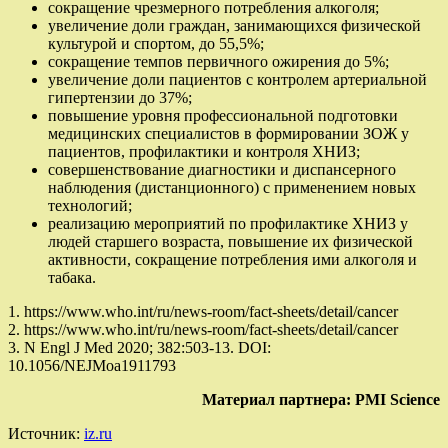
сокращение чрезмерного потребления алкоголя;
увеличение доли граждан, занимающихся физической
культурой и спортом, до 55,5%;
сокращение темпов первичного ожирения до 5%;
увеличение доли пациентов с контролем артериальной
гипертензии до 37%;
повышение уровня профессиональной подготовки
медицинских специалистов в формировании ЗОЖ у
пациентов, профилактики и контроля ХНИЗ;
совершенствование диагностики и диспансерного
наблюдения (дистанционного) с применением новых
технологий;
реализацию мероприятий по профилактике ХНИЗ у
людей старшего возраста, повышение их физической
активности, сокращение потребления ими алкоголя и
табака.
1. https://www.who.int/ru/news-room/fact-sheets/detail/cancer
2. https://www.who.int/ru/news-room/fact-sheets/detail/cancer
3. N Engl J Med 2020; 382:503-13. DOI:
10.1056/NEJMoa1911793
Материал партнера: PMI Science
Источник:
iz.ru