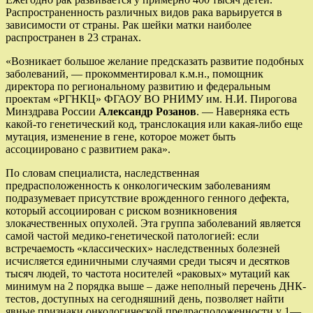
Распространенность различных видов рака варьируется в
зависимости от страны. Рак шейки матки наиболее
распространен в 23 странах.
«Возникает большое желание предсказать развитие подобных
заболеваний, — прокомментировал к.м.н., помощник
директора по региональному развитию и федеральным
проектам «РГНКЦ» ФГАОУ ВО РНИМУ им. Н.И. Пирогова
Минздрава России
Александр Розанов
. — Наверняка есть
какой-то генетический код, транслокация или какая-либо еще
мутация, изменение в гене, которое может быть
ассоциировано с развитием рака».
По словам специалиста, наследственная
предрасположенность к онкологическим заболеваниям
подразумевает присутствие врожденного генного дефекта,
который ассоциирован с риском возникновения
злокачественных опухолей. Эта группа заболеваний является
самой частой медико-генетической патологией: если
встречаемость «классических» наследственных болезней
исчисляется единичными случаями среди тысяч и десятков
тысяч людей, то частота носителей «раковых» мутаций как
минимум на 2 порядка выше – даже неполный перечень ДНК-
тестов, доступных на сегодняшний день, позволяет найти
явные признаки онкологической предрасположенности у 1—