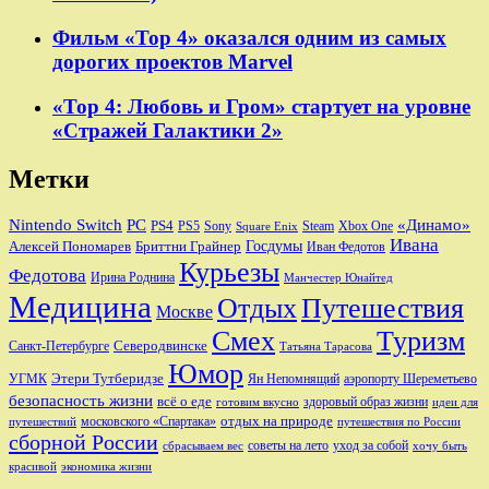
Фильм «Тор 4» оказался одним из самых
дорогих проектов Marvel
«Тор 4: Любовь и Гром» стартует на уровне
«Стражей Галактики 2»
Метки
Nintendo Switch
PC
«Динамо»
PS4
PS5
Sony
Steam
Xbox One
Square Enix
Ивана
Алексей Пономарев
Бриттни Грайнер
Госдумы
Иван Федотов
Курьезы
Федотова
Ирина Роднина
Манчестер Юнайтед
Медицина
Отдых
Путешествия
Москве
Смех
Туризм
Санкт-Петербурге
Северодвинске
Татьяна Тарасова
Юмор
Этери Тутберидзе
УГМК
аэропорту Шереметьево
Ян Непомнящий
безопасность жизни
всё о еде
здоровый образ жизни
готовим вкусно
идеи для
отдых на природе
московского «Спартака»
путешествий
путешествия по России
сборной России
советы на лето
уход за собой
сбрасываем вес
хочу быть
красивой
экономика жизни