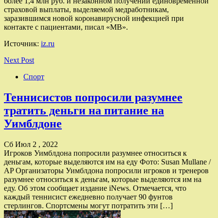
более 1,4 млн руб. и незаконном получении единовременной
страховой выплаты, выделяемой медработникам,
заразившимся новой коронавирусной инфекцией при
контакте с пациентами, писал «МВ».
Источник:
iz.ru
Next Post
Спорт
Теннисистов попросили разумнее
тратить деньги на питание на
Уимблдоне
Сб Июл 2 , 2022
Игроков Уимблдона попросили разумнее относиться к
деньгам, которые выделяются им на еду Фото: Susan Mullane /
AP Организаторы Уимблдона попросили игроков и тренеров
разумнее относиться к деньгам, которые выделяются им на
еду. Об этом сообщает издание iNews. Отмечается, что
каждый теннисист ежедневно получает 90 фунтов
стерлингов. Спортсмены могут потратить эти […]