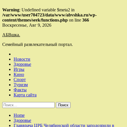
Warning
: Undefined variable $meta2 in
/var/www/user704723/data/www/abvshka.ru/wp-
content/themes/seek/functions.php
on line
366
Skip
Воскресенье, Авг 9, 2026
to
АБВшка.
content
Семейный развлекательный портал.
Новости
Здоровье
Игры
Кино
Спорт
Туризм
Факты
Карта сайта
Найти:
Home
Здоровье
Главврача ЦРБ Челябинской области заподозрили в