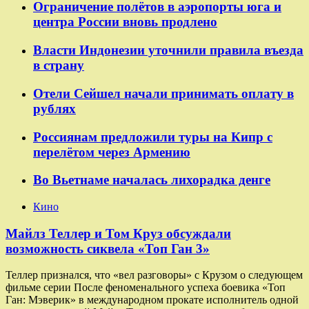
Ограничение полётов в аэропорты юга и
центра России вновь продлено
Власти Индонезии уточнили правила въезда
в страну
Отели Сейшел начали принимать оплату в
рублях
Россиянам предложили туры на Кипр с
перелётом через Армению
Во Вьетнаме началась лихорадка денге
Кино
Майлз Теллер и Том Круз обсуждали
возможность сиквела «Топ Ган 3»
Теллер признался, что «вел разговоры» с Крузом о следующем
фильме серии После феноменального успеха боевика «Топ
Ган: Мэверик» в международном прокате исполнитель одной