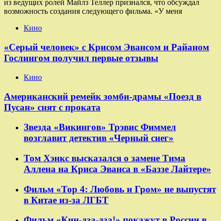
из ведущих ролей Майлз Теллер признался, что обсуждал
возможность создания следующего фильма. «У меня
Кино
«Серый человек» с Крисом Эвансом и Райаном
Гослингом получил первые отзывы
Кино
Американский ремейк зомби-драмы «Поезд в
Пусан» снят с проката
Звезда «Викингов» Трэвис Фиммел
возглавит детектив «Черный снег»
Том Хэнкс высказался о замене Тима
Аллена на Криса Эванса в «Баззе Лайтере»
Фильм «Тор 4: Любовь и Гром» не выпустят
в Китае из-за ЛГБТ
Фильм «Кин-дза-дза!» покажут в России в