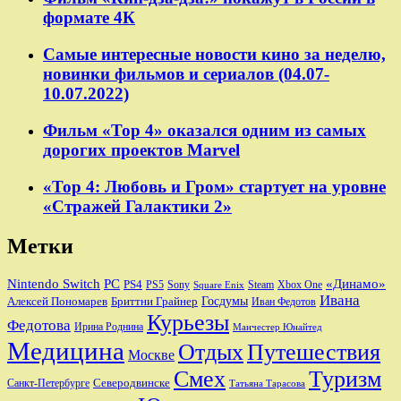
формате 4К
Самые интересные новости кино за неделю,
новинки фильмов и сериалов (04.07-
10.07.2022)
Фильм «Тор 4» оказался одним из самых
дорогих проектов Marvel
«Тор 4: Любовь и Гром» стартует на уровне
«Стражей Галактики 2»
Метки
Nintendo Switch
PC
«Динамо»
PS4
PS5
Sony
Steam
Xbox One
Square Enix
Ивана
Алексей Пономарев
Бриттни Грайнер
Госдумы
Иван Федотов
Курьезы
Федотова
Ирина Роднина
Манчестер Юнайтед
Медицина
Отдых
Путешествия
Москве
Смех
Туризм
Санкт-Петербурге
Северодвинске
Татьяна Тарасова