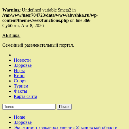
Warning
: Undefined variable $meta2 in
/var/www/user704723/data/www/abvshka.ru/wp-
content/themes/seek/functions.php
on line
366
Skip
Суббота, Авг 8, 2026
to
АБВшка.
content
Семейный развлекательный портал.
Новости
Здоровье
Игры
Кино
Спорт
Туризм
Факты
Карта сайта
Найти:
Home
Здоровье
Экс-министр здравоохранения Ульяновской области