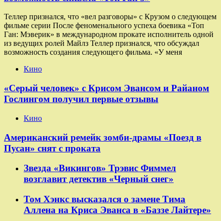
Теллер признался, что «вел разговоры» с Крузом о следующем
фильме серии После феноменального успеха боевика «Топ
Ган: Мэверик» в международном прокате исполнитель одной
из ведущих ролей Майлз Теллер признался, что обсуждал
возможность создания следующего фильма. «У меня
Кино
«Серый человек» с Крисом Эвансом и Райаном
Гослингом получил первые отзывы
Кино
Американский ремейк зомби-драмы «Поезд в
Пусан» снят с проката
Звезда «Викингов» Трэвис Фиммел
возглавит детектив «Черный снег»
Том Хэнкс высказался о замене Тима
Аллена на Криса Эванса в «Баззе Лайтере»