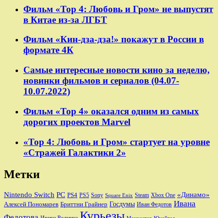
Фильм «Тор 4: Любовь и Гром» не выпустят
в Китае из-за ЛГБТ
Фильм «Кин-дза-дза!» покажут в России в
формате 4К
Самые интересные новости кино за неделю,
новинки фильмов и сериалов (04.07-
10.07.2022)
Фильм «Тор 4» оказался одним из самых
дорогих проектов Marvel
«Тор 4: Любовь и Гром» стартует на уровне
«Стражей Галактики 2»
Метки
Nintendo Switch
PC
«Динамо»
PS4
PS5
Sony
Steam
Xbox One
Square Enix
Ивана
Алексей Пономарев
Бриттни Грайнер
Госдумы
Иван Федотов
Курьезы
Федотова