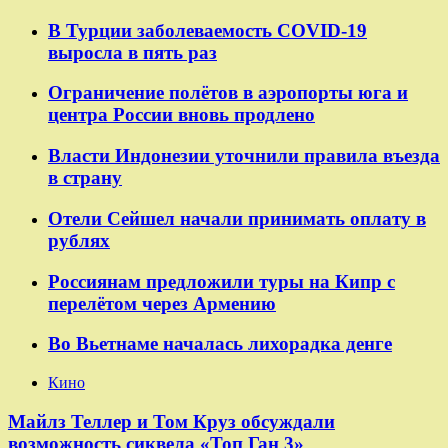
В Турции заболеваемость COVID-19
выросла в пять раз
Ограничение полётов в аэропорты юга и
центра России вновь продлено
Власти Индонезии уточнили правила въезда
в страну
Отели Сейшел начали принимать оплату в
рублях
Россиянам предложили туры на Кипр с
перелётом через Армению
Во Вьетнаме началась лихорадка денге
Кино
Майлз Теллер и Том Круз обсуждали
возможность сиквела «Топ Ган 3»