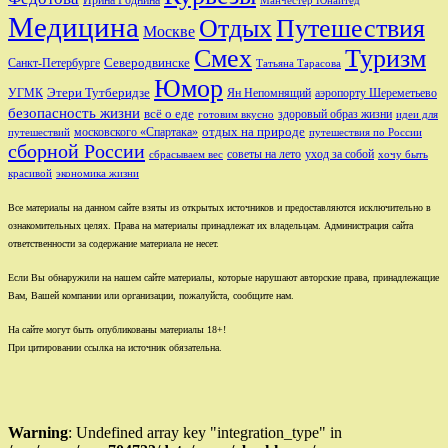
Ирина Роднина
Манчестер Юнайтед
Медицина
Отдых
Путешествия
Москве
Смех
Туризм
Санкт-Петербурге
Северодвинске
Татьяна Тарасова
Юмор
Этери Тутберидзе
УГМК
аэропорту Шереметьево
Ян Непомнящий
безопасность жизни
всё о еде
здоровый образ жизни
готовим вкусно
идеи для
отдых на природе
московского «Спартака»
путешествий
путешествия по России
сборной России
советы на лето
уход за собой
сбрасываем вес
хочу быть
красивой
экономика жизни
Все материалы на данном сайте взяты из открытых источников и предоставляются исключительно в
ознакомительных целях. Права на материалы принадлежат их владельцам. Администрация сайта
ответственности за содержание материала не несет.
Если Вы обнаружили на нашем сайте материалы, которые нарушают авторские права, принадлежащие
Вам, Вашей компании или организации, пожалуйста, сообщите нам.
На сайте могут быть опубликованы материалы 18+!
При цитировании ссылка на источник обязательна.
Warning
: Undefined array key "integration_type" in