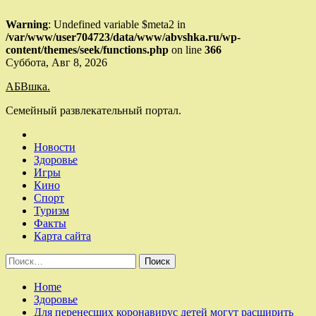
Warning
: Undefined variable $meta2 in
/var/www/user704723/data/www/abvshka.ru/wp-
content/themes/seek/functions.php
on line
366
Skip
Суббота, Авг 8, 2026
to
АБВшка.
content
Семейный развлекательный портал.
Новости
Здоровье
Игры
Кино
Спорт
Туризм
Факты
Карта сайта
Найти:
Home
Здоровье
Для перенесших коронавирус детей могут расширить