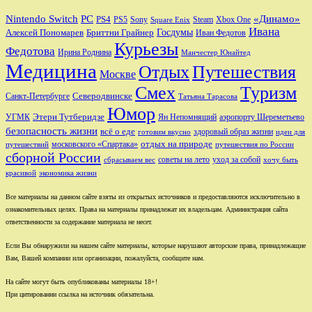
Nintendo Switch
PC
«Динамо»
PS4
PS5
Sony
Steam
Xbox One
Square Enix
Ивана
Алексей Пономарев
Бриттни Грайнер
Госдумы
Иван Федотов
Курьезы
Федотова
Ирина Роднина
Манчестер Юнайтед
Медицина
Отдых
Путешествия
Москве
Смех
Туризм
Санкт-Петербурге
Северодвинске
Татьяна Тарасова
Юмор
Этери Тутберидзе
УГМК
аэропорту Шереметьево
Ян Непомнящий
безопасность жизни
всё о еде
здоровый образ жизни
готовим вкусно
идеи для
отдых на природе
московского «Спартака»
путешествий
путешествия по России
сборной России
советы на лето
уход за собой
сбрасываем вес
хочу быть
красивой
экономика жизни
Все материалы на данном сайте взяты из открытых источников и предоставляются исключительно в
ознакомительных целях. Права на материалы принадлежат их владельцам. Администрация сайта
ответственности за содержание материала не несет.
Если Вы обнаружили на нашем сайте материалы, которые нарушают авторские права, принадлежащие
Вам, Вашей компании или организации, пожалуйста, сообщите нам.
На сайте могут быть опубликованы материалы 18+!
При цитировании ссылка на источник обязательна.