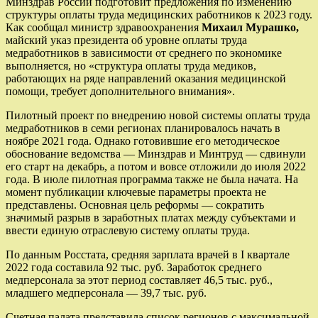
Минздрав России подготовит предложения по изменению
структуры оплаты труда медицинских работников к 2023 году.
Как сообщал министр здравоохранения
Михаил Мурашко,
майский указ президента об уровне оплаты труда
медработников в зависимости от среднего по экономике
выполняется, но «структура оплаты труда медиков,
работающих на ряде направлений оказания медицинской
помощи, требует дополнительного внимания».
Пилотный проект по внедрению новой системы оплаты труда
медработников в семи регионах планировалось начать в
ноябре 2021 года. Однако готовившие его методическое
обоснование ведомства — Минздрав и Минтруд — сдвинули
его старт на декабрь, а потом и вовсе отложили до июля 2022
года. В июле пилотная программа также не была начата. На
момент публикации ключевые параметры проекта не
представлены. Основная цель реформы — сократить
значимый разрыв в заработных платах между субъектами и
ввести единую отраслевую систему оплаты труда.
По данным Росстата, средняя зарплата врачей в I квартале
2022 года составила 92 тыс. руб. Заработок среднего
медперсонала за этот период составляет 46,5 тыс. руб.,
младшего медперсонала — 39,7 тыс. руб.
Счетная палата представила список регионов с максимальной