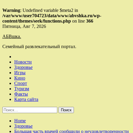
Warning
: Undefined variable $meta2 in
/var/www/user704723/data/www/abvshka.ru/wp-
content/themes/seek/functions.php
on line
366
Skip
Пятница, Авг 7, 2026
to
АБВшка.
content
Семейный развлекательный портал.
Новости
Здоровье
Игры
Кино
Спорт
Туризм
Факты
Карта сайта
Найти:
Home
Здоровье
Большая часть врачей сообщили о неудовлетворенности