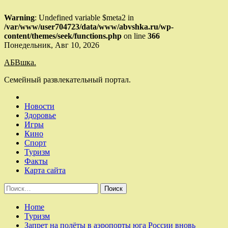
Warning
: Undefined variable $meta2 in
/var/www/user704723/data/www/abvshka.ru/wp-
content/themes/seek/functions.php
on line
366
Skip
Понедельник, Авг 10, 2026
to
АБВшка.
content
Семейный развлекательный портал.
Новости
Здоровье
Игры
Кино
Спорт
Туризм
Факты
Карта сайта
Найти:
Home
Туризм
Запрет на полёты в аэропорты юга России вновь