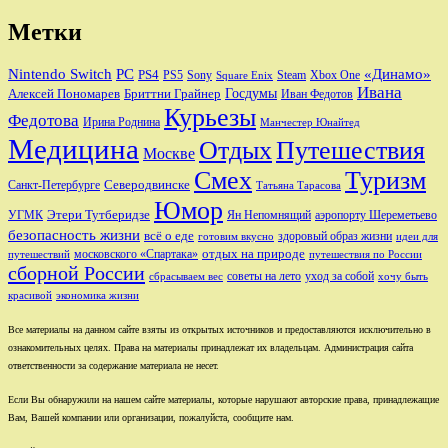
Метки
Nintendo Switch
PC
«Динамо»
PS4
PS5
Sony
Steam
Xbox One
Square Enix
Ивана
Алексей Пономарев
Бриттни Грайнер
Госдумы
Иван Федотов
Курьезы
Федотова
Ирина Роднина
Манчестер Юнайтед
Медицина
Отдых
Путешествия
Москве
Смех
Туризм
Санкт-Петербурге
Северодвинске
Татьяна Тарасова
Юмор
Этери Тутберидзе
УГМК
аэропорту Шереметьево
Ян Непомнящий
безопасность жизни
всё о еде
здоровый образ жизни
готовим вкусно
идеи для
отдых на природе
московского «Спартака»
путешествий
путешествия по России
сборной России
советы на лето
уход за собой
сбрасываем вес
хочу быть
красивой
экономика жизни
Все материалы на данном сайте взяты из открытых источников и предоставляются исключительно в
ознакомительных целях. Права на материалы принадлежат их владельцам. Администрация сайта
ответственности за содержание материала не несет.
Если Вы обнаружили на нашем сайте материалы, которые нарушают авторские права, принадлежащие
Вам, Вашей компании или организации, пожалуйста, сообщите нам.