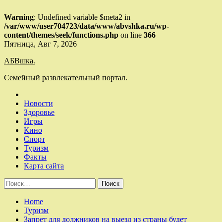
Warning
: Undefined variable $meta2 in
/var/www/user704723/data/www/abvshka.ru/wp-
content/themes/seek/functions.php
on line
366
Skip
Пятница, Авг 7, 2026
to
АБВшка.
content
Семейный развлекательный портал.
Новости
Здоровье
Игры
Кино
Спорт
Туризм
Факты
Карта сайта
Найти:
Home
Туризм
Запрет для должников на выезд из страны будет