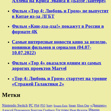
Аллена на Криса Эванса в «Баззе Лайтере»
Фильм «Тор 4: Любовь и Гром» не выпустят
в Китае из-за ЛГБТ
Фильм «Кин-дза-дза!» покажут в России в
формате 4К
Самые интересные новости кино за неделю,
новинки фильмов и сериалов (04.07-
10.07.2022)
Фильм «Тор 4» оказался одним из самых
дорогих проектов Marvel
«Тор 4: Любовь и Гром» стартует на уровне
«Стражей Галактики 2»
Метки
Nintendo Switch
PC
«Динамо»
PS4
PS5
Sony
Steam
Xbox One
Square Enix
Ивана
Алексей Пономарев
Бриттни Грайнер
Госдумы
Иван Федотов