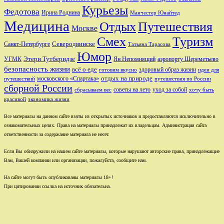
Курьезы
Федотова
Ирина Роднина
Манчестер Юнайтед
Медицина
Отдых
Путешествия
Москве
Смех
Туризм
Санкт-Петербурге
Северодвинске
Татьяна Тарасова
Юмор
Этери Тутберидзе
УГМК
аэропорту Шереметьево
Ян Непомнящий
безопасность жизни
всё о еде
здоровый образ жизни
готовим вкусно
идеи для
отдых на природе
московского «Спартака»
путешествий
путешествия по России
сборной России
советы на лето
уход за собой
сбрасываем вес
хочу быть
красивой
экономика жизни
Все материалы на данном сайте взяты из открытых источников и предоставляются исключительно в
ознакомительных целях. Права на материалы принадлежат их владельцам. Администрация сайта
ответственности за содержание материала не несет.
Если Вы обнаружили на нашем сайте материалы, которые нарушают авторские права, принадлежащие
Вам, Вашей компании или организации, пожалуйста, сообщите нам.
На сайте могут быть опубликованы материалы 18+!
При цитировании ссылка на источник обязательна.