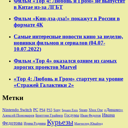
Фильм «Тор 4: Любовь и Гром» не выпустят
в Китае из-за ЛГБТ
Фильм «Кин-дза-дза!» покажут в России в
формате 4К
Самые интересные новости кино за неделю,
новинки фильмов и сериалов (04.07-
10.07.2022)
Фильм «Тор 4» оказался одним из самых
дорогих проектов Marvel
«Тор 4: Любовь и Гром» стартует на уровне
«Стражей Галактики 2»
Метки
Nintendo Switch
PC
«Динамо»
PS4
PS5
Sony
Steam
Xbox One
Square Enix
Ивана
Алексей Пономарев
Бриттни Грайнер
Госдумы
Иван Федотов
Курьезы
Федотова
Ирина Роднина
Манчестер Юнайтед