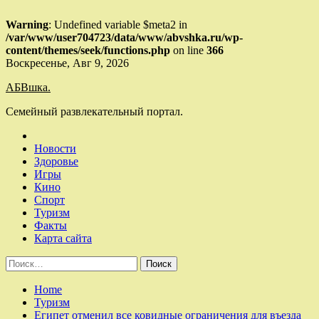
Warning
: Undefined variable $meta2 in
/var/www/user704723/data/www/abvshka.ru/wp-
content/themes/seek/functions.php
on line
366
Skip
Воскресенье, Авг 9, 2026
to
АБВшка.
content
Семейный развлекательный портал.
Новости
Здоровье
Игры
Кино
Спорт
Туризм
Факты
Карта сайта
Найти:
Home
Туризм
Египет отменил все ковидные ограничения для въезда