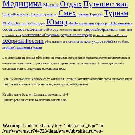
Медицина
Отдых
Путешествия
Москве
Смех
Туризм
Санкт-Петербурге
Северодвинске
Татьяна Тарасова
Юмор
Этери Тутберидзе
УГМК
аэропорту Шереметьево
Ян Непомнящий
безопасность жизни
всё о еде
здоровый образ жизни
готовим вкусно
идеи для
отдых на природе
московского «Спартака»
путешествий
путешествия по России
сборной России
советы на лето
уход за собой
сбрасываем вес
хочу быть
красивой
экономика жизни
Все материалы на данном сайте взяты из открытых источников и предоставляются исключительно в
ознакомительных целях. Права на материалы принадлежат их владельцам. Администрация сайта
ответственности за содержание материала не несет.
Если Вы обнаружили на нашем сайте материалы, которые нарушают авторские права, принадлежащие
Вам, Вашей компании или организации, пожалуйста, сообщите нам.
На сайте могут быть опубликованы материалы 18+!
При цитировании ссылка на источник обязательна.
Warning
: Undefined array key "integration_type" in
/var/www/user704723/data/www/abvshka.ru/wp-