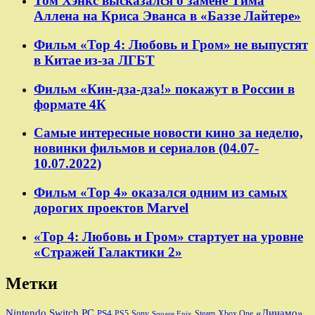
Том Хэнкс высказался о замене Тима
Аллена на Криса Эванса в «Баззе Лайтере»
Фильм «Тор 4: Любовь и Гром» не выпустят
в Китае из-за ЛГБТ
Фильм «Кин-дза-дза!» покажут в России в
формате 4К
Самые интересные новости кино за неделю,
новинки фильмов и сериалов (04.07-
10.07.2022)
Фильм «Тор 4» оказался одним из самых
дорогих проектов Marvel
«Тор 4: Любовь и Гром» стартует на уровне
«Стражей Галактики 2»
Метки
Nintendo Switch
PC
«Динамо»
PS4
PS5
Sony
Steam
Xbox One
Square Enix