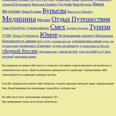
Ивана
Алексей Пономарев
Бриттни Грайнер
Госдумы
Иван Федотов
Курьезы
Федотова
Ирина Роднина
Манчестер Юнайтед
Медицина
Отдых
Путешествия
Москве
Смех
Туризм
Санкт-Петербурге
Северодвинске
Татьяна Тарасова
Юмор
Этери Тутберидзе
УГМК
аэропорту Шереметьево
Ян Непомнящий
безопасность жизни
всё о еде
здоровый образ жизни
готовим вкусно
идеи для
отдых на природе
московского «Спартака»
путешествий
путешествия по России
сборной России
советы на лето
уход за собой
сбрасываем вес
хочу быть
красивой
экономика жизни
Все материалы на данном сайте взяты из открытых источников и предоставляются исключительно в
ознакомительных целях. Права на материалы принадлежат их владельцам. Администрация сайта
ответственности за содержание материала не несет.
Если Вы обнаружили на нашем сайте материалы, которые нарушают авторские права, принадлежащие
Вам, Вашей компании или организации, пожалуйста, сообщите нам.
На сайте могут быть опубликованы материалы 18+!
При цитировании ссылка на источник обязательна.