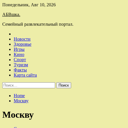
Skip
Понедельник, Авг 10, 2026
to
АБВшка.
content
Семейный развлекательный портал.
Новости
Здоровье
Игры
Кино
Спорт
Туризм
Факты
Карта сайта
Найти:
Home
Москву
Москву