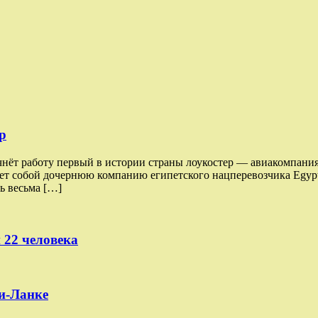
р
чнёт работу первый в истории страны лоукостер — авиакомпания
ляет собой дочернюю компанию египетского нацперевозчика Egypt
ь весьма […]
 22 человека
и-Ланке