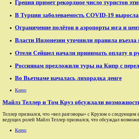
Греция примет рекордное число туристов эти
В Турции заболеваемость COVID-19 выросла 
Ограничение полётов в аэропорты юга и цен
Власти Индонезии уточнили правила въезда 
Отели Сейшел начали принимать оплату в р
Россиянам предложили туры на Кипр с пере
Во Вьетнаме началась лихорадка денге
Кино
Майлз Теллер и Том Круз обсуждали возможность
Теллер признался, что «вел разговоры» с Крузом о следующем
ведущих ролей Майлз Теллер признался, что обсуждал возможн
Кино