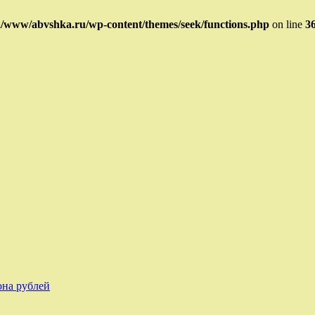
/www/abvshka.ru/wp-content/themes/seek/functions.php
on line
3
она рублей