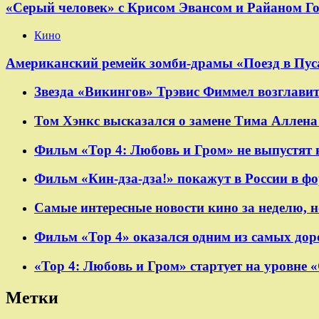
«Серый человек» с Крисом Эвансом и Райаном Г
Кино
Американский ремейк зомби-драмы «Поезд в Пуса
Звезда «Викингов» Трэвис Фиммел возглавит
Том Хэнкс высказался о замене Тима Аллена 
Фильм «Тор 4: Любовь и Гром» не выпустят 
Фильм «Кин-дза-дза!» покажут в России в ф
Самые интересные новости кино за неделю, н
Фильм «Тор 4» оказался одним из самых дор
«Тор 4: Любовь и Гром» стартует на уровне 
Метки