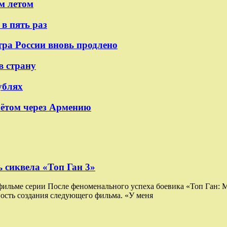
м летом
в пять раз
тра России вновь продлено
в страну
ублях
лётом через Армению
 сиквела «Топ Ган 3»
 фильме серии После феноменального успеха боевика «Топ Ган:
ость создания следующего фильма. «У меня