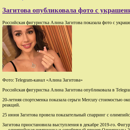
Загитова опубликовала фото с украшени
Российская фигуристка Алина Загитова показала фото с украш
Фото: Telegram-канал «Алина Загитова»
Российская фигуристка Алина Загитова опубликовала в Telegr
20-летняя спортсменка показала серьги Mercury стоимостью око
реакций.
25 июня Загитова провела показательный спарринг с олимпий
Загитова приостановила выступления в декабре 2019-го. Фигу
— олимпийская чемпионка и серебряный призер Олимпиады-2