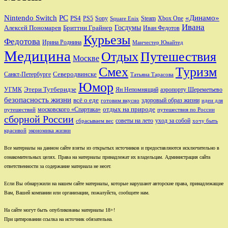
Nintendo Switch
PC
«Динамо»
PS4
PS5
Sony
Steam
Xbox One
Square Enix
Ивана
Алексей Пономарев
Бриттни Грайнер
Госдумы
Иван Федотов
Курьезы
Федотова
Ирина Роднина
Манчестер Юнайтед
Медицина
Отдых
Путешествия
Москве
Смех
Туризм
Санкт-Петербурге
Северодвинске
Татьяна Тарасова
Юмор
Этери Тутберидзе
УГМК
аэропорту Шереметьево
Ян Непомнящий
безопасность жизни
всё о еде
здоровый образ жизни
готовим вкусно
идеи для
отдых на природе
московского «Спартака»
путешествий
путешествия по России
сборной России
советы на лето
уход за собой
сбрасываем вес
хочу быть
красивой
экономика жизни
Все материалы на данном сайте взяты из открытых источников и предоставляются исключительно в
ознакомительных целях. Права на материалы принадлежат их владельцам. Администрация сайта
ответственности за содержание материала не несет.
Если Вы обнаружили на нашем сайте материалы, которые нарушают авторские права, принадлежащие
Вам, Вашей компании или организации, пожалуйста, сообщите нам.
На сайте могут быть опубликованы материалы 18+!
При цитировании ссылка на источник обязательна.