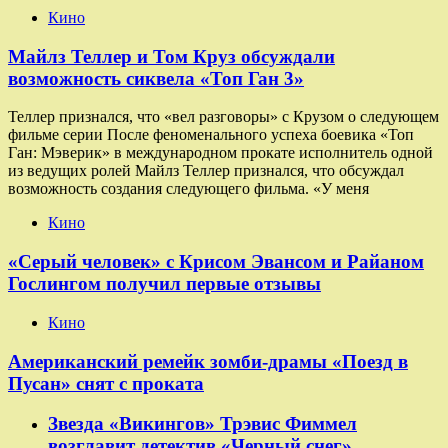
Кино
Майлз Теллер и Том Круз обсуждали
возможность сиквела «Топ Ган 3»
Теллер признался, что «вел разговоры» с Крузом о следующем
фильме серии После феноменального успеха боевика «Топ
Ган: Мэверик» в международном прокате исполнитель одной
из ведущих ролей Майлз Теллер признался, что обсуждал
возможность создания следующего фильма. «У меня
Кино
«Серый человек» с Крисом Эвансом и Райаном
Гослингом получил первые отзывы
Кино
Американский ремейк зомби-драмы «Поезд в
Пусан» снят с проката
Звезда «Викингов» Трэвис Фиммел
возглавит детектив «Черный снег»