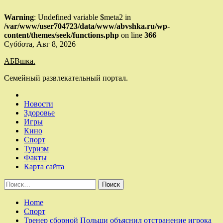
Warning
: Undefined variable $meta2 in
/var/www/user704723/data/www/abvshka.ru/wp-
content/themes/seek/functions.php
on line
366
Skip
Суббота, Авг 8, 2026
to
АБВшка.
content
Семейный развлекательный портал.
Новости
Здоровье
Игры
Кино
Спорт
Туризм
Факты
Карта сайта
Найти:
Home
Спорт
Тренер сборной Польши объяснил отстранение игрока