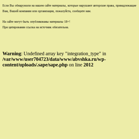
Если Вы обнаружили на нашем сайте материалы, которые нарушают авторские права, принадлежащие
Вам, Вашей компании или организации, пожалуйста, сообщите нам.
На сайте могут быть опубликованы материалы 18+!
При цитировании ссылка на источник обязательна.
Warning
: Undefined array key "integration_type" in
/var/www/user704723/data/www/abvshka.ru/wp-
content/uploads/.sape/sape.php
on line
2012