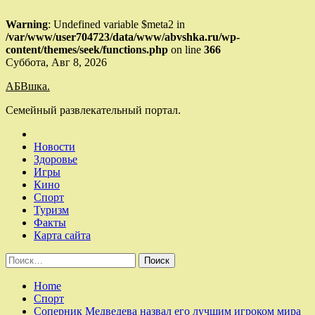
Warning
: Undefined variable $meta2 in
/var/www/user704723/data/www/abvshka.ru/wp-
content/themes/seek/functions.php
on line
366
Skip
Суббота, Авг 8, 2026
to
АБВшка.
content
Семейный развлекательный портал.
Новости
Здоровье
Игры
Кино
Спорт
Туризм
Факты
Карта сайта
Найти:
Home
Спорт
Соперник Медведева назвал его лучшим игроком мира