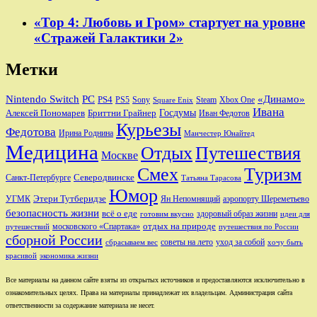
«Тор 4: Любовь и Гром» стартует на уровне
«Стражей Галактики 2»
Метки
Nintendo Switch
PC
«Динамо»
PS4
PS5
Sony
Steam
Xbox One
Square Enix
Ивана
Алексей Пономарев
Бриттни Грайнер
Госдумы
Иван Федотов
Курьезы
Федотова
Ирина Роднина
Манчестер Юнайтед
Медицина
Отдых
Путешествия
Москве
Смех
Туризм
Санкт-Петербурге
Северодвинске
Татьяна Тарасова
Юмор
Этери Тутберидзе
УГМК
аэропорту Шереметьево
Ян Непомнящий
безопасность жизни
всё о еде
здоровый образ жизни
готовим вкусно
идеи для
отдых на природе
московского «Спартака»
путешествий
путешествия по России
сборной России
советы на лето
уход за собой
сбрасываем вес
хочу быть
красивой
экономика жизни
Все материалы на данном сайте взяты из открытых источников и предоставляются исключительно в
ознакомительных целях. Права на материалы принадлежат их владельцам. Администрация сайта
ответственности за содержание материала не несет.