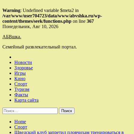
Warning
: Undefined variable $meta2 in
/var/www/user704723/data/www/abvshka.ru/wp-
content/themes/seek/functions.php
on line
367
Skip
Понедельник, Авг 10, 2026
to
АБВшка.
content
Семейный развлекательный портал.
Новости
Здоровье
Игры
Кино
Спорт
Туризм
Факты
Карта сайта
Найти:
Home
Спорт
Шведский клуб запретил пловчихам тренироваться в