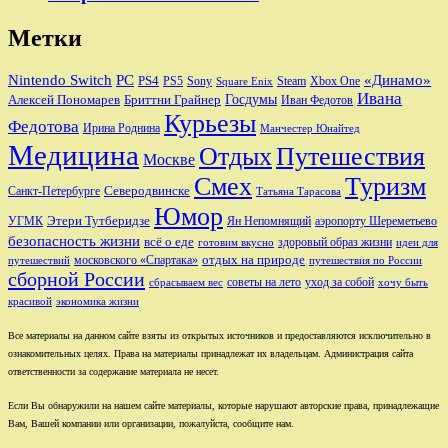
Метки
Nintendo Switch
PC
«Динамо»
PS4
PS5
Sony
Steam
Xbox One
Square Enix
Ивана
Алексей Пономарев
Бриттни Грайнер
Госдумы
Иван Федотов
Курьезы
Федотова
Ирина Роднина
Манчестер Юнайтед
Медицина
Отдых
Путешествия
Москве
Смех
Туризм
Санкт-Петербурге
Северодвинске
Татьяна Тарасова
Юмор
Этери Тутберидзе
УГМК
аэропорту Шереметьево
Ян Непомнящий
безопасность жизни
всё о еде
здоровый образ жизни
готовим вкусно
идеи для
отдых на природе
московского «Спартака»
путешествий
путешествия по России
сборной России
советы на лето
уход за собой
сбрасываем вес
хочу быть
красивой
экономика жизни
Все материалы на данном сайте взяты из открытых источников и предоставляются исключительно в
ознакомительных целях. Права на материалы принадлежат их владельцам. Администрация сайта
ответственности за содержание материала не несет.
Если Вы обнаружили на нашем сайте материалы, которые нарушают авторские права, принадлежащие
Вам, Вашей компании или организации, пожалуйста, сообщите нам.