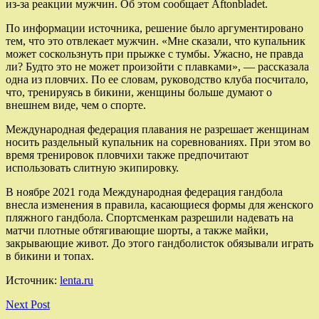
из-за реакции мужчин. Об этом сообщает Aftonbladet.
По информации источника, решение было аргументировано
тем, что это отвлекает мужчин. «Мне сказали, что купальник
может соскользнуть при прыжке с тумбы. Ужасно, не правда
ли? Будто это не может произойти с плавками», — рассказала
одна из пловчих. По ее словам, руководство клуба посчитало,
что, тренируясь в бикини, женщины больше думают о
внешнем виде, чем о спорте.
Международная федерация плавания не разрешает женщинам
носить раздельный купальник на соревнованиях. При этом во
время тренировок пловчихи также предпочитают
использовать слитную экипировку.
В ноябре 2021 года Международная федерация гандбола
внесла изменения в правила, касающиеся формы для женского
пляжного гандбола. Спортсменкам разрешили надевать на
матчи плотные обтягивающие шорты, а также майки,
закрывающие живот. До этого гандболисток обязывали играть
в бикини и топах.
Источник:
lenta.ru
Next Post