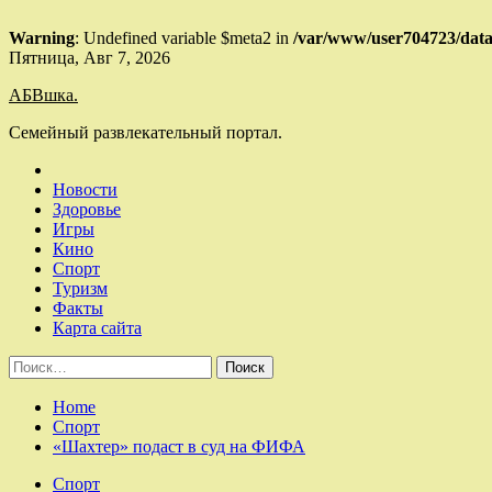
Warning
: Undefined variable $meta2 in
/var/www/user704723/data
Skip
Пятница, Авг 7, 2026
to
АБВшка.
content
Семейный развлекательный портал.
Новости
Здоровье
Игры
Кино
Спорт
Туризм
Факты
Карта сайта
Найти:
Home
Спорт
«Шахтер» подаст в суд на ФИФА
Спорт