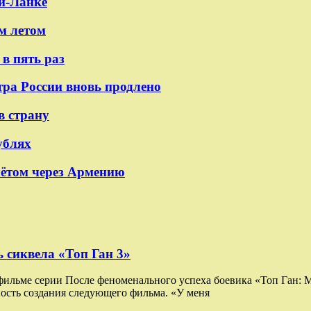
и-Ланке
м летом
в пять раз
тра России вновь продлено
в страну
ублях
лётом через Армению
 сиквела «Топ Ган 3»
 фильме серии После феноменального успеха боевика «Топ Ган:
ость создания следующего фильма. «У меня