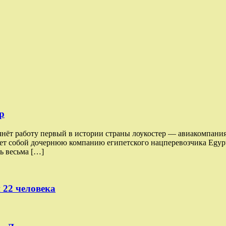
р
чнёт работу первый в истории страны лоукостер — авиакомпания
ляет собой дочернюю компанию египетского нацперевозчика Egypt
ь весьма […]
 22 человека