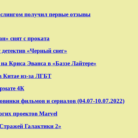
ослингом получил первые отзывы
н» снят с проката
 детектив «Черный снег»
на Криса Эванса в «Баззе Лайтере»
в Китае из-за ЛГБТ
ормате 4К
овинки фильмов и сериалов (04.07-10.07.2022)
огих проектов Marvel
«Стражей Галактики 2»