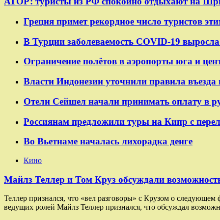
АТОР: туристы из РФ спокойно отдыхают на Шр
Греция примет рекордное число туристов эти
В Турции заболеваемость COVID-19 выросла 
Ограничение полётов в аэропорты юга и цен
Власти Индонезии уточнили правила въезда 
Отели Сейшел начали принимать оплату в р
Россиянам предложили туры на Кипр с пере
Во Вьетнаме началась лихорадка денге
Кино
Майлз Теллер и Том Круз обсуждали возможность
Теллер признался, что «вел разговоры» с Крузом о следующем
ведущих ролей Майлз Теллер признался, что обсуждал возможн