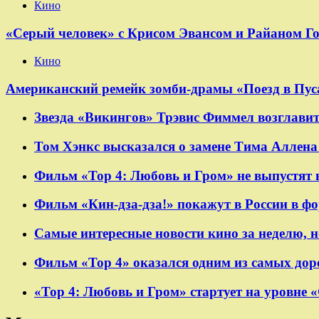
Кино
«Серый человек» с Крисом Эвансом и Райаном Г
Кино
Американский ремейк зомби-драмы «Поезд в Пуса
Звезда «Викингов» Трэвис Фиммел возглавит
Том Хэнкс высказался о замене Тима Аллена 
Фильм «Тор 4: Любовь и Гром» не выпустят 
Фильм «Кин-дза-дза!» покажут в России в ф
Самые интересные новости кино за неделю, н
Фильм «Тор 4» оказался одним из самых дор
«Тор 4: Любовь и Гром» стартует на уровне 