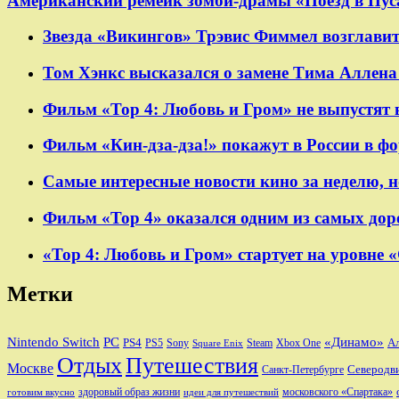
Американский ремейк зомби-драмы «Поезд в Пуса
Звезда «Викингов» Трэвис Фиммел возглавит
Том Хэнкс высказался о замене Тима Аллена 
Фильм «Тор 4: Любовь и Гром» не выпустят 
Фильм «Кин-дза-дза!» покажут в России в ф
Самые интересные новости кино за неделю, н
Фильм «Тор 4» оказался одним из самых дор
«Тор 4: Любовь и Гром» стартует на уровне 
Метки
Nintendo Switch
PC
«Динамо»
PS4
А
PS5
Sony
Steam
Xbox One
Square Enix
Отдых
Путешествия
Москве
Санкт-Петербурге
Северодв
здоровый образ жизни
московского «Спартака»
готовим вкусно
идеи для путешествий