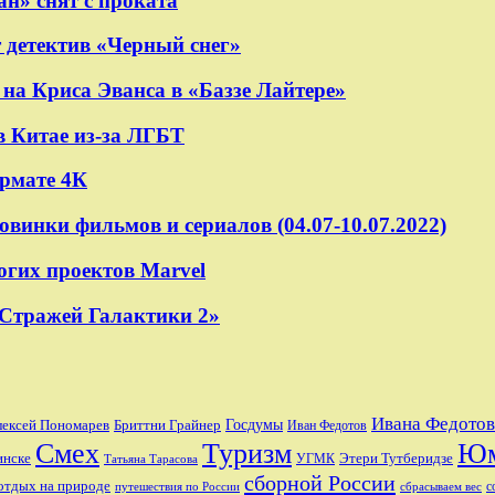
н» снят с проката
 детектив «Черный снег»
на Криса Эванса в «Баззе Лайтере»
в Китае из-за ЛГБТ
ормате 4К
овинки фильмов и сериалов (04.07-10.07.2022)
огих проектов Marvel
«Стражей Галактики 2»
Ивана Федотов
лексей Пономарев
Бриттни Грайнер
Госдумы
Иван Федотов
Смех
Туризм
Ю
Этери Тутберидзе
инске
УГМК
Татьяна Тарасова
сборной России
отдых на природе
с
путешествия по России
сбрасываем вес