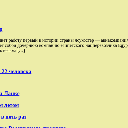
р
чнёт работу первый в истории страны лоукостер — авиакомпания
ляет собой дочернюю компанию египетского нацперевозчика Egypt
ь весьма […]
 22 человека
и-Ланке
м летом
в пять раз