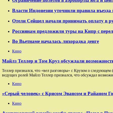
Ограничение полётов в аэропорты юга и цен
Власти Индонезии уточнили правила въезда 
Отели Сейшел начали принимать оплату в р
Россиянам предложили туры на Кипр с пере
Во Вьетнаме началась лихорадка денге
Кино
Майлз Теллер и Том Круз обсуждали возможность
Теллер признался, что «вел разговоры» с Крузом о следующем
ведущих ролей Майлз Теллер признался, что обсуждал возможн
Кино
«Серый человек» с Крисом Эвансом и Райаном Г
Кино