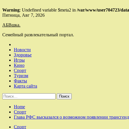
Warning
: Undefined variable $meta2 in
/var/www/user704723/data
Skip
Пятница, Авг 7, 2026
to
АБВшка.
content
Семейный развлекательный портал.
Новости
Здоровье
Игры
Кино
Спорт
Туризм
Факты
Карта сайта
Найти:
Home
Спорт
Глава РФС высказался о возможном появлении трансгенд
Спорт