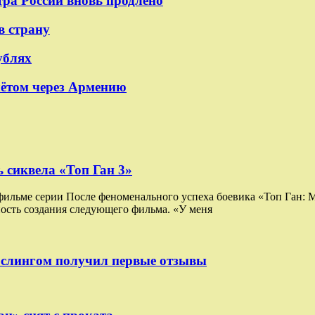
тра России вновь продлено
в страну
ублях
лётом через Армению
 сиквела «Топ Ган 3»
 фильме серии После феноменального успеха боевика «Топ Ган:
ость создания следующего фильма. «У меня
ослингом получил первые отзывы