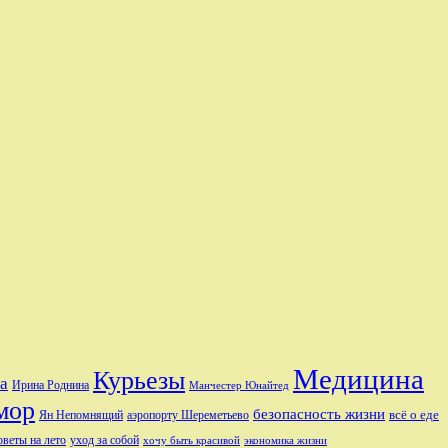
Медицина
Курьезы
а
Ирина Роднина
Манчестер Юнайтед
мор
безопасность жизни
аэропорту Шереметьево
всё о еде
Ян Непомнящий
оветы на лето
уход за собой
хочу быть красивой
экономика жизни