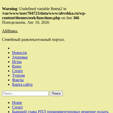
Warning
: Undefined variable $meta2 in
/var/www/user704723/data/www/abvshka.ru/wp-
content/themes/seek/functions.php
on line
366
Skip
Понедельник, Авг 10, 2026
to
АБВшка.
content
Семейный развлекательный портал.
Новости
Здоровье
Игры
Кино
Спорт
Туризм
Факты
Карта сайта
Найти:
Home
Спорт
Бывший глава РПЛ прокомментировал решение подать