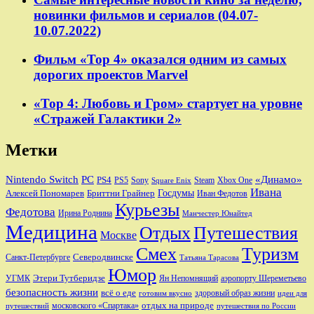
новинки фильмов и сериалов (04.07-
10.07.2022)
Фильм «Тор 4» оказался одним из самых
дорогих проектов Marvel
«Тор 4: Любовь и Гром» стартует на уровне
«Стражей Галактики 2»
Метки
Nintendo Switch
PC
«Динамо»
PS4
PS5
Sony
Steam
Xbox One
Square Enix
Ивана
Алексей Пономарев
Бриттни Грайнер
Госдумы
Иван Федотов
Курьезы
Федотова
Ирина Роднина
Манчестер Юнайтед
Медицина
Отдых
Путешествия
Москве
Смех
Туризм
Санкт-Петербурге
Северодвинске
Татьяна Тарасова
Юмор
Этери Тутберидзе
УГМК
аэропорту Шереметьево
Ян Непомнящий
безопасность жизни
всё о еде
здоровый образ жизни
готовим вкусно
идеи для
отдых на природе
московского «Спартака»
путешествий
путешествия по России