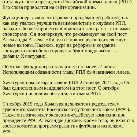
отставку с поста президента Российской премьер-лиги (РПЛ).
Его слова приводятся на сайте организации.
Функционер заявил, что доволен проделанной работой, так
как ему удалось улучшить взаимодействие с клубами РПЛ,
наладить бизнес-процессы и подписать контракты с новыми
спонсорами. Он подчеркнул, что рекомендует на свой пост
Александра Алаева. «Лигу и ее нового руководителя ждут
новые вызовы. Надеюсь, курс на реформы и создание
конкурентоспособного продукта будет продолжен», —
добавил Хачатурянц.
Об уходе функционера стало известно ранее 27 июня.
Исполняющим обязанности главы РПЛ был назначен Алаев.
Хачатурянц был избран главой РПЛ 22 ноября 2021 года. Он
был единственным кандидатом на этот пост. С октября
Хачатурянц исполнял обязанности главы РПЛ.
С ноября 2019 года Хачатурянц является председателем
судейского комитета Российского футбольного союза (РФС).
Также он возглавляет экспертно-судейскую комиссию при
президенте РФС Александре Дюкове. Кроме того, он входит в
состав комитета программ развития футбола и исполкома
РФС.