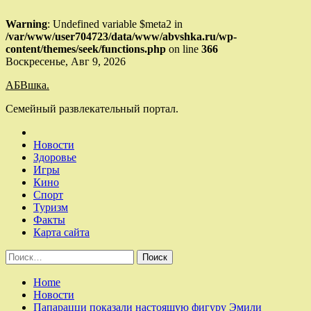
Warning
: Undefined variable $meta2 in
/var/www/user704723/data/www/abvshka.ru/wp-
content/themes/seek/functions.php
on line
366
Skip
Воскресенье, Авг 9, 2026
to
АБВшка.
content
Семейный развлекательный портал.
Новости
Здоровье
Игры
Кино
Спорт
Туризм
Факты
Карта сайта
Найти:
Home
Новости
Папарацци показали настоящую фигуру Эмили