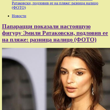
Ратаковски, подловив ее на пляже: разница налицо
(ФОТО)
Новости
Папарацци показали настоящую
фигуру Эмили Ратаковски, подловив ее
на пляже: разница налицо (ФОТО)