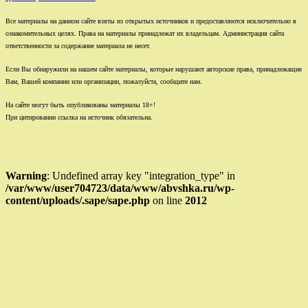
Все материалы на данном сайте взяты из открытых источников и предоставляются исключительно в
ознакомительных целях. Права на материалы принадлежат их владельцам. Администрация сайта
ответственности за содержание материала не несет.
Если Вы обнаружили на нашем сайте материалы, которые нарушают авторские права, принадлежащие
Вам, Вашей компании или организации, пожалуйста, сообщите нам.
На сайте могут быть опубликованы материалы 18+!
При цитировании ссылка на источник обязательна.
Warning
: Undefined array key "integration_type" in
/var/www/user704723/data/www/abvshka.ru/wp-
content/uploads/.sape/sape.php
on line
2012