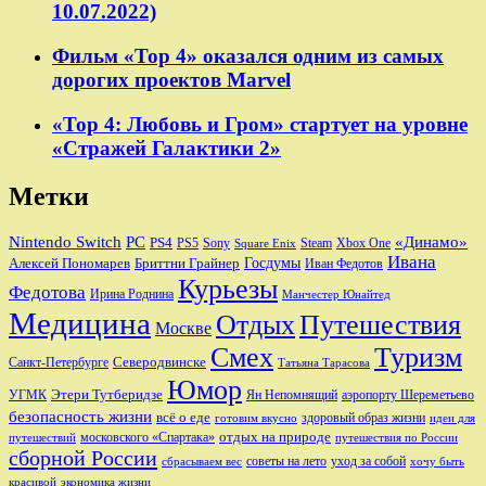
10.07.2022)
Фильм «Тор 4» оказался одним из самых
дорогих проектов Marvel
«Тор 4: Любовь и Гром» стартует на уровне
«Стражей Галактики 2»
Метки
Nintendo Switch
PC
«Динамо»
PS4
PS5
Sony
Steam
Xbox One
Square Enix
Ивана
Алексей Пономарев
Бриттни Грайнер
Госдумы
Иван Федотов
Курьезы
Федотова
Ирина Роднина
Манчестер Юнайтед
Медицина
Отдых
Путешествия
Москве
Смех
Туризм
Санкт-Петербурге
Северодвинске
Татьяна Тарасова
Юмор
Этери Тутберидзе
УГМК
аэропорту Шереметьево
Ян Непомнящий
безопасность жизни
всё о еде
здоровый образ жизни
готовим вкусно
идеи для
отдых на природе
московского «Спартака»
путешествий
путешествия по России
сборной России
советы на лето
уход за собой
сбрасываем вес
хочу быть
красивой
экономика жизни