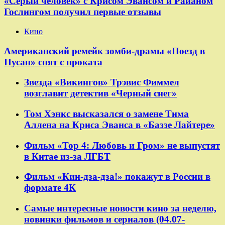
«Серый человек» с Крисом Эвансом и Райаном
Гослингом получил первые отзывы
Кино
Американский ремейк зомби-драмы «Поезд в
Пусан» снят с проката
Звезда «Викингов» Трэвис Фиммел
возглавит детектив «Черный снег»
Том Хэнкс высказался о замене Тима
Аллена на Криса Эванса в «Баззе Лайтере»
Фильм «Тор 4: Любовь и Гром» не выпустят
в Китае из-за ЛГБТ
Фильм «Кин-дза-дза!» покажут в России в
формате 4К
Самые интересные новости кино за неделю,
новинки фильмов и сериалов (04.07-