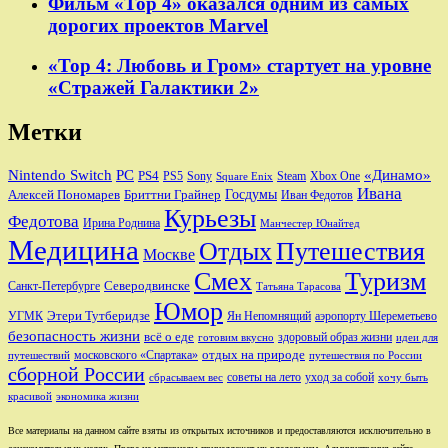
Фильм «Тор 4» оказался одним из самых
дорогих проектов Marvel
«Тор 4: Любовь и Гром» стартует на уровне
«Стражей Галактики 2»
Метки
Nintendo Switch
PC
«Динамо»
PS4
PS5
Sony
Steam
Xbox One
Square Enix
Ивана
Алексей Пономарев
Бриттни Грайнер
Госдумы
Иван Федотов
Курьезы
Федотова
Ирина Роднина
Манчестер Юнайтед
Медицина
Отдых
Путешествия
Москве
Смех
Туризм
Санкт-Петербурге
Северодвинске
Татьяна Тарасова
Юмор
Этери Тутберидзе
УГМК
аэропорту Шереметьево
Ян Непомнящий
безопасность жизни
всё о еде
здоровый образ жизни
готовим вкусно
идеи для
отдых на природе
московского «Спартака»
путешествий
путешествия по России
сборной России
советы на лето
уход за собой
сбрасываем вес
хочу быть
красивой
экономика жизни
Все материалы на данном сайте взяты из открытых источников и предоставляются исключительно в