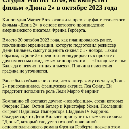
фильм «Дюна 2» в октябре 2023 года
Киностудия Warner Bros. отложила премьеру фантастического
фильма «Дюна 2», в основе которого произведение
американского писателя Фрэнка Герберта.
Вместо 20 октября 2023 года, как планировалось ранее,
поклонники
экранизации, которую подготовил режиссер
Дени Вильнев, смогут оценить сиквел с 17 ноября. Таким
образом, «Дюне 2» предстоит конкурировать в прокате с
другим весьма ожидаемым кинопроектом — «Голодные игры:
Баллада о певчих птицах и змеях». Причина изменения
графика не уточняется.
Ранее было объявлено о том, что к актерскому составу «Дюны
2» присоединилась французская актриса Леа Сейду. Ей
предстоит исполнить роль Леди Марго Фенринг
Компанию ей составят другие «новобранцы», среди которых
Флоренс Пью, Остин Батлер и Кристофер Уокен. Последний
сыграет Падишаха-Императора Шаддама IV Коррино..
Ожидается, что Дени Вильнев приступит к съемкам сиквела
“Дюны”, который следует за второй половиной
основополагающего романа Фрэнка Герберта, позже в этом