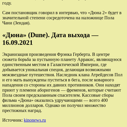
году.
Сам постановщик говорил в интервью, что «Дюна 2» будет в
значительной степени сосредоточена на наложнице Пола
Чани (Зендая).
«Дюна» (Dune). Дата выхода —
16.09.2021
Экранизация произведения Фрэнка Герберта. В центре
сюжета борьба за пустынную планету Арракис, являющуюся
единственным местом в Галактической Империи, где
добывается уникальная специя, делающая возможными
межзвездные путешествия. Наследник клана Атрейдесов Пол
и его мать вынуждены пуститься в бега, после коварного
нападения со стороны их давних противников. Они находят
приют у племени аборигенов — фременов, которые считают
Пола своим предсказанным спасителем. Кассовые сборы
фильма «Дюна» оказались удручающими — всего 400
миллионов долларов. Однако он получил множество
престижных наград.
Источник:
kinonews.ru