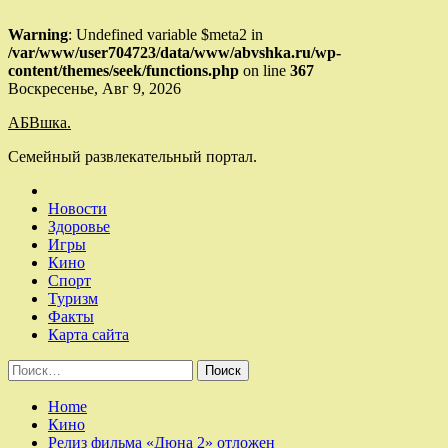
Warning
: Undefined variable $meta2 in
/var/www/user704723/data/www/abvshka.ru/wp-
content/themes/seek/functions.php
on line
367
Skip
Воскресенье, Авг 9, 2026
to
АБВшка.
content
Семейный развлекательный портал.
Новости
Здоровье
Игры
Кино
Спорт
Туризм
Факты
Карта сайта
Найти:
Home
Кино
Релиз фильма «Дюна 2» отложен