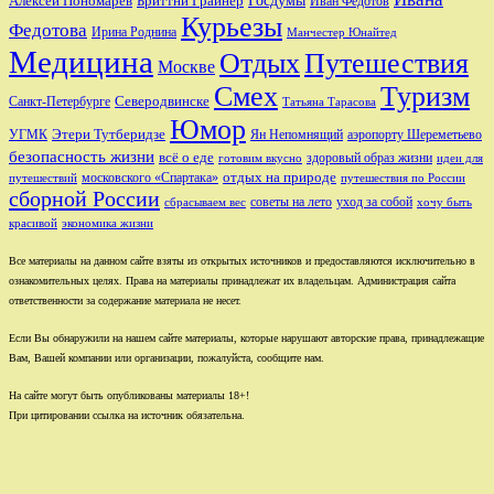
Алексей Пономарев
Бриттни Грайнер
Госдумы
Иван Федотов
Курьезы
Федотова
Ирина Роднина
Манчестер Юнайтед
Медицина
Отдых
Путешествия
Москве
Смех
Туризм
Санкт-Петербурге
Северодвинске
Татьяна Тарасова
Юмор
Этери Тутберидзе
УГМК
аэропорту Шереметьево
Ян Непомнящий
безопасность жизни
всё о еде
здоровый образ жизни
готовим вкусно
идеи для
отдых на природе
московского «Спартака»
путешествий
путешествия по России
сборной России
советы на лето
уход за собой
сбрасываем вес
хочу быть
красивой
экономика жизни
Все материалы на данном сайте взяты из открытых источников и предоставляются исключительно в
ознакомительных целях. Права на материалы принадлежат их владельцам. Администрация сайта
ответственности за содержание материала не несет.
Если Вы обнаружили на нашем сайте материалы, которые нарушают авторские права, принадлежащие
Вам, Вашей компании или организации, пожалуйста, сообщите нам.
На сайте могут быть опубликованы материалы 18+!
При цитировании ссылка на источник обязательна.