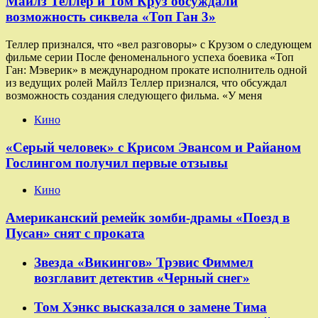
Майлз Теллер и Том Круз обсуждали
возможность сиквела «Топ Ган 3»
Теллер признался, что «вел разговоры» с Крузом о следующем
фильме серии После феноменального успеха боевика «Топ
Ган: Мэверик» в международном прокате исполнитель одной
из ведущих ролей Майлз Теллер признался, что обсуждал
возможность создания следующего фильма. «У меня
Кино
«Серый человек» с Крисом Эвансом и Райаном
Гослингом получил первые отзывы
Кино
Американский ремейк зомби-драмы «Поезд в
Пусан» снят с проката
Звезда «Викингов» Трэвис Фиммел
возглавит детектив «Черный снег»
Том Хэнкс высказался о замене Тима