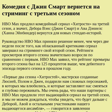
Комедия с Джин Смарт вернется на
стриминг с третьим сезоном
HBO Max продлил комедийный сериал «Хитрости» на третий
сезон, а значит, Дебора Вэнс (Джин Смарт) и Ава Дэниелс
(Ханна Эйнбиндер) вернутся для новых стендап-историй.
Руководство HBO Max приняло решение менее, чем через
две
недели после того, как обласканный критиками сериал
завершил на стриминге свой второй сезон. Рейтинги
просмотров второго сезона значительно возросли по
сравнению с первым. HBO Max заявил, что рейтинг премьеры
второго сезона был на 125 процентов выше, чем дебютного
эпизода первого сезона в прошлом году.
«Первые два сезона «Хитростей», мастерски созданные
Люсией, Полом и Джен, подарили нам сложных персонажей,
в которых мы влюбились, и которые заставляют нас смеяться
и глубоко переживать. Мы очень рады, что наши партнеры с
HBO Max продлили этот выдающийся сериал на третий сезон,
и мы не можем дождаться, чтобы увидеть, что будет дальше с
Деборой, Авой и остальными участниками нашего
выдающегося ансамбля», — говорится в заявлении