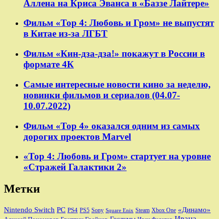
Аллена на Криса Эванса в «Баззе Лайтере»
Фильм «Тор 4: Любовь и Гром» не выпустят
в Китае из-за ЛГБТ
Фильм «Кин-дза-дза!» покажут в России в
формате 4К
Самые интересные новости кино за неделю,
новинки фильмов и сериалов (04.07-
10.07.2022)
Фильм «Тор 4» оказался одним из самых
дорогих проектов Marvel
«Тор 4: Любовь и Гром» стартует на уровне
«Стражей Галактики 2»
Метки
Nintendo Switch
PC
«Динамо»
PS4
PS5
Sony
Steam
Xbox One
Square Enix
Ивана