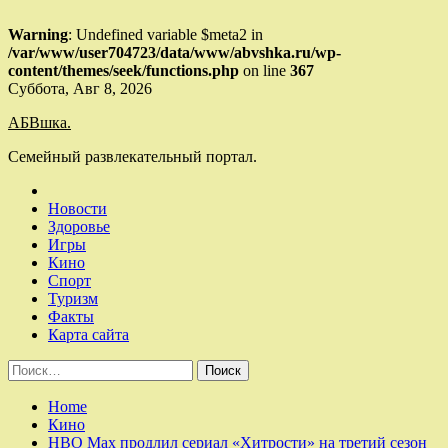
Warning
: Undefined variable $meta2 in
/var/www/user704723/data/www/abvshka.ru/wp-
content/themes/seek/functions.php
on line
367
Skip
Суббота, Авг 8, 2026
to
АБВшка.
content
Семейный развлекательный портал.
Новости
Здоровье
Игры
Кино
Спорт
Туризм
Факты
Карта сайта
Найти:
Home
Кино
HBO Max продлил сериал «Хитрости» на третий сезон