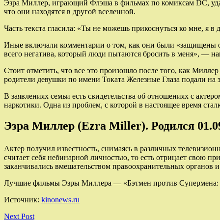
Эзра Миллер, играющий Флэша в фильмах по комиксам DC, удал
что они находятся в другой вселенной.
Часть текста гласила: «Ты не можешь прикоснуться ко мне, я в
Иные включали комментарии о том, как они были «защищены от
всего негатива, который люди пытаются бросить в меня», — н
Стоит отметить, что все это произошло после того, как Милле
родители девушки по имени Токата Железные Глаза подали на з
В заявлениях семьи есть свидетельства об отношениях с актеро
наркотики. Одна из проблем, с которой в настоящее время стал
Эзра Миллер (Ezra Miller). Родился 01.0
Актер получил известность, снимаясь в различных телевизион
считает себя небинарной личностью, то есть отрицает свою пр
заканчивались вмешательством правоохранительных органов и
Лучшие фильмы Эзры Миллера — «Бэтмен против Супермена: На
Источник:
kinonews.ru
Next Post