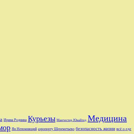
Медицина
Курьезы
а
Ирина Роднина
Манчестер Юнайтед
мор
безопасность жизни
аэропорту Шереметьево
всё о еде
Ян Непомнящий