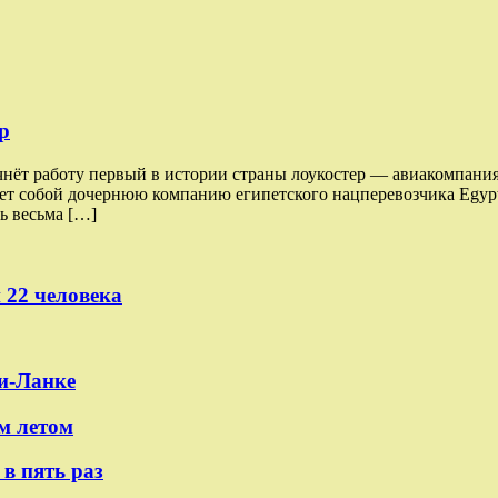
р
чнёт работу первый в истории страны лоукостер — авиакомпания
ляет собой дочернюю компанию египетского нацперевозчика Egypt
ь весьма […]
 22 человека
и-Ланке
м летом
в пять раз