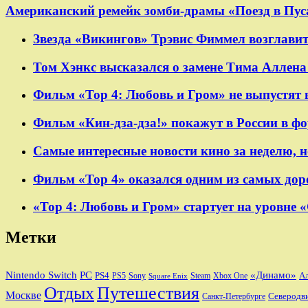
Американский ремейк зомби-драмы «Поезд в Пуса
Звезда «Викингов» Трэвис Фиммел возглавит
Том Хэнкс высказался о замене Тима Аллена 
Фильм «Тор 4: Любовь и Гром» не выпустят 
Фильм «Кин-дза-дза!» покажут в России в ф
Самые интересные новости кино за неделю, н
Фильм «Тор 4» оказался одним из самых дор
«Тор 4: Любовь и Гром» стартует на уровне 
Метки
Nintendo Switch
PC
«Динамо»
PS4
А
PS5
Sony
Steam
Xbox One
Square Enix
Отдых
Путешествия
Москве
Санкт-Петербурге
Северодв