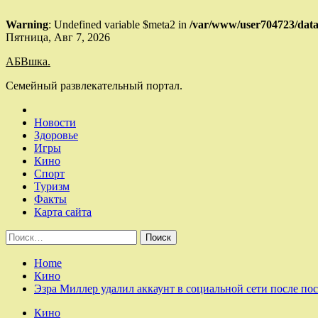
Warning
: Undefined variable $meta2 in
/var/www/user704723/data
Skip
Пятница, Авг 7, 2026
to
АБВшка.
content
Семейный развлекательный портал.
Новости
Здоровье
Игры
Кино
Спорт
Туризм
Факты
Карта сайта
Найти:
Home
Кино
Эзра Миллер удалил аккаунт в социальной сети после пос
Кино