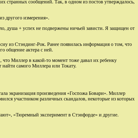
их странных сообщений. Так, в одном из постов утверждалось,
из другого измерения».
ло, душа + успех не подвержены ничьей зависти. Я защищен от
сиу из Стэндинг-Рок. Ранее появилась информация о том, что
го общение актера с ней.
и, что Миллер в какой-то момент тоже давал их ребенку
т найти самого Миллера или Токату.
тала экранизация произведения «Госпожа Бовари». Миллер
овился участником различных скандалов, некоторые из которых
тают», «Тюремный эксперимент в Стэнфорде» и другие.