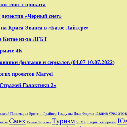
н» снят с проката
 детектив «Черный снег»
на Криса Эванса в «Баззе Лайтере»
в Китае из-за ЛГБТ
ормате 4К
овинки фильмов и сериалов (04.07-10.07.2022)
огих проектов Marvel
«Стражей Галактики 2»
Ивана Федотов
лексей Пономарев
Бриттни Грайнер
Госдумы
Иван Федотов
Смех
Туризм
Ю
Этери Тутберидзе
инске
УГМК
Татьяна Тарасова