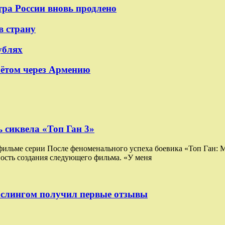
тра России вновь продлено
в страну
ублях
лётом через Армению
 сиквела «Топ Ган 3»
 фильме серии После феноменального успеха боевика «Топ Ган:
ость создания следующего фильма. «У меня
ослингом получил первые отзывы