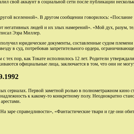
ил свой аккаунт в социальной сети после публикации нескольк
 другой вселенной». В другом сообщении говорилось: «Послание 
 негативных людей и их злых намерений». «Мой дух, разум, те
аписал Эзра Миллер.
р получил юридические документы, составленные судом племени 
везду в суд, потребовав запретительного ордера, ограничивающе
м с тех пор, как Токате исполнилось 12 лет. Родители утверждал
киваются официальные лица, заключается в том, что они не могу
9.1992
ных сериалах. Первой заметной ролью в полнометражном кино с
инадлежность к какому-то конкретному полу. Неоднократно стан
 арестами.
 заре справедливости», «Фантастические твари и где они оби