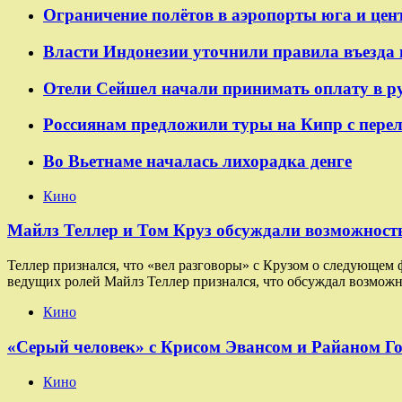
Ограничение полётов в аэропорты юга и цен
Власти Индонезии уточнили правила въезда 
Отели Сейшел начали принимать оплату в р
Россиянам предложили туры на Кипр с пере
Во Вьетнаме началась лихорадка денге
Кино
Майлз Теллер и Том Круз обсуждали возможность
Теллер признался, что «вел разговоры» с Крузом о следующем
ведущих ролей Майлз Теллер признался, что обсуждал возможн
Кино
«Серый человек» с Крисом Эвансом и Райаном Г
Кино