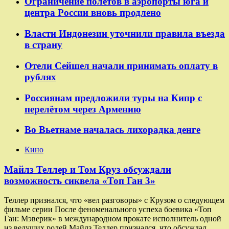
Ограничение полётов в аэропорты юга и
центра России вновь продлено
Власти Индонезии уточнили правила въезда
в страну
Отели Сейшел начали принимать оплату в
рублях
Россиянам предложили туры на Кипр с
перелётом через Армению
Во Вьетнаме началась лихорадка денге
Кино
Майлз Теллер и Том Круз обсуждали
возможность сиквела «Топ Ган 3»
Теллер признался, что «вел разговоры» с Крузом о следующем
фильме серии После феноменального успеха боевика «Топ
Ган: Мэверик» в международном прокате исполнитель одной
из ведущих ролей Майлз Теллер признался, что обсуждал