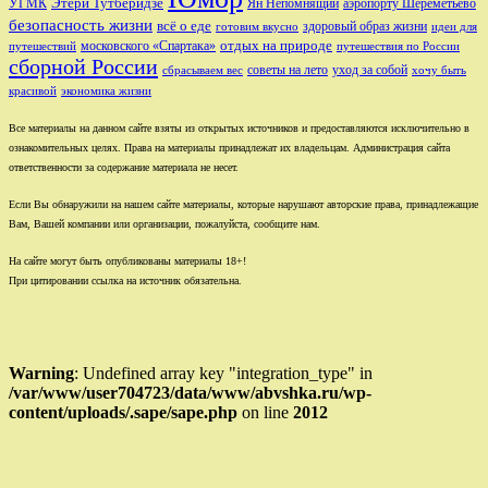
Этери Тутберидзе
УГМК
аэропорту Шереметьево
Ян Непомнящий
безопасность жизни
всё о еде
здоровый образ жизни
готовим вкусно
идеи для
отдых на природе
московского «Спартака»
путешествий
путешествия по России
сборной России
советы на лето
уход за собой
сбрасываем вес
хочу быть
красивой
экономика жизни
Все материалы на данном сайте взяты из открытых источников и предоставляются исключительно в
ознакомительных целях. Права на материалы принадлежат их владельцам. Администрация сайта
ответственности за содержание материала не несет.
Если Вы обнаружили на нашем сайте материалы, которые нарушают авторские права, принадлежащие
Вам, Вашей компании или организации, пожалуйста, сообщите нам.
На сайте могут быть опубликованы материалы 18+!
При цитировании ссылка на источник обязательна.
Warning
: Undefined array key "integration_type" in
/var/www/user704723/data/www/abvshka.ru/wp-
content/uploads/.sape/sape.php
on line
2012