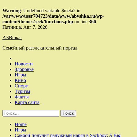
Warning
: Undefined variable $meta2 in
/var/www/user704723/data/www/abvshka.ru/wp-
content/themes/seek/functions.php
on line
366
Skip
Пятница, Авг 7, 2026
to
АБВшка.
content
Семейный развлекательный портал.
Новости
Здоровье
Игры
Кино
Спорт
Туризм
Факты
Карта сайта
Найти:
Home
Игры
Сакбой получит радужный наряд в Sackboy: A Big