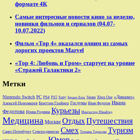
формате 4К
Самые интересные новости кино за неделю,
новинки фильмов и сериалов (04.07-
10.07.2022)
Фильм «Тор 4» оказался одним из самых
дорогих проектов Marvel
«Тор 4: Любовь и Гром» стартует на уровне
«Стражей Галактики 2»
Метки
Nintendo Switch
PC
«Динамо»
PS4
PS5
Sony
Steam
Xbox One
Square Enix
Ивана
Алексей Пономарев
Бриттни Грайнер
Госдумы
Иван Федотов
Курьезы
Федотова
Ирина Роднина
Манчестер Юнайтед
Медицина
Отдых
Путешествия
Москве
Смех
Туризм
Санкт-Петербурге
Северодвинске
Татьяна Тарасова
Юмор