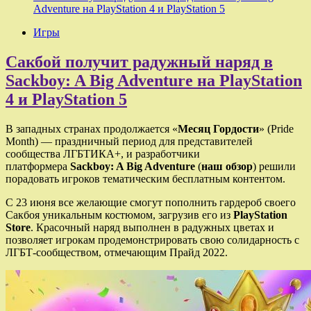
Adventure на PlayStation 4 и PlayStation 5
Игры
Сакбой получит радужный наряд в
Sackboy: A Big Adventure на PlayStation
4 и PlayStation 5
В западных странах продолжается «
Месяц Гордости
» (Pride
Month) — праздничный период для представителей
сообщества ЛГБТИКА+, и разработчики
платформера
Sackboy: A Big Adventure
(
наш обзор
) решили
порадовать игроков тематическим бесплатным контентом.
С 23 июня все желающие смогут пополнить гардероб своего
Сакбоя уникальным костюмом, загрузив его из
PlayStation
Store
. Красочный наряд выполнен в радужных цветах и
позволяет игрокам продемонстрировать свою солидарность с
ЛГБТ-сообществом, отмечающим Прайд 2022.