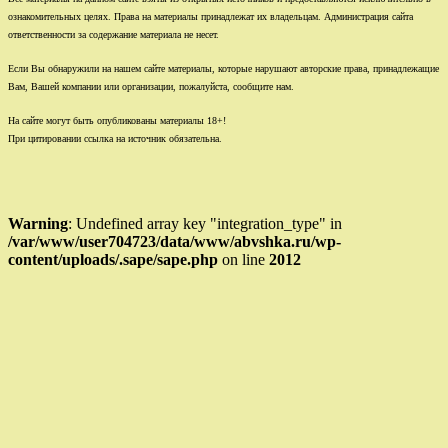
ознакомительных целях. Права на материалы принадлежат их владельцам. Администрация сайта
ответственности за содержание материала не несет.
Если Вы обнаружили на нашем сайте материалы, которые нарушают авторские права, принадлежащие
Вам, Вашей компании или организации, пожалуйста, сообщите нам.
На сайте могут быть опубликованы материалы 18+!
При цитировании ссылка на источник обязательна.
Warning
: Undefined array key "integration_type" in
/var/www/user704723/data/www/abvshka.ru/wp-
content/uploads/.sape/sape.php
on line
2012