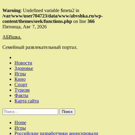
Warning
: Undefined variable $meta2 in
/var/www/user704723/data/www/abvshka.ru/wp-
content/themes/seek/functions.php
on line
366
Skip
Пятница, Авг 7, 2026
to
АБВшка.
content
Семейный развлекательный портал.
Новости
Здоровье
Игры
Кино
Спорт
Туризм
Факты
Карта сайта
Найти:
Home
Игры
Российские разработчики анонсировали