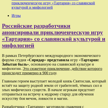
приключенческую игру «Тартария» со славянской
культурой и мифологией
Игры
Российские разработчики
анонсировали приключенческую игру
«Тартария» со славянской культурой и
мифологией
В рамках Петербургского международного экономического
форума студия «
Сиридар
»
представила
игру «
Тартария:
Забытая быль
», основанную на славянской культуре и
мифологии.
Это сюжетное приключение, действие которого
происходит примерно в 900 году
.
Главным героем выступает молодой князь Святослав, который
встаёт на защиту родной земли от грабителей, тёмных сил и
злых мифических существ. В начале игрокам предстоит
отправиться на встречу к мудрому старцу для обучения
искусству боя мечом, ловкости и магии.
Разработчики «Тартарии» заготовили сражения с