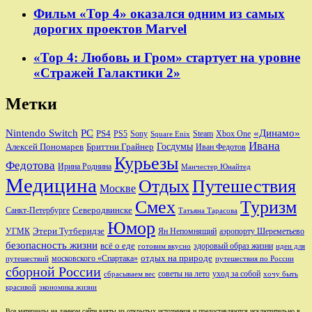
Фильм «Тор 4» оказался одним из самых
дорогих проектов Marvel
«Тор 4: Любовь и Гром» стартует на уровне
«Стражей Галактики 2»
Метки
Nintendo Switch
PC
«Динамо»
PS4
PS5
Sony
Steam
Xbox One
Square Enix
Ивана
Алексей Пономарев
Бриттни Грайнер
Госдумы
Иван Федотов
Курьезы
Федотова
Ирина Роднина
Манчестер Юнайтед
Медицина
Отдых
Путешествия
Москве
Смех
Туризм
Санкт-Петербурге
Северодвинске
Татьяна Тарасова
Юмор
Этери Тутберидзе
УГМК
аэропорту Шереметьево
Ян Непомнящий
безопасность жизни
всё о еде
здоровый образ жизни
готовим вкусно
идеи для
отдых на природе
московского «Спартака»
путешествий
путешествия по России
сборной России
советы на лето
уход за собой
сбрасываем вес
хочу быть
красивой
экономика жизни
Все материалы на данном сайте взяты из открытых источников и предоставляются исключительно в