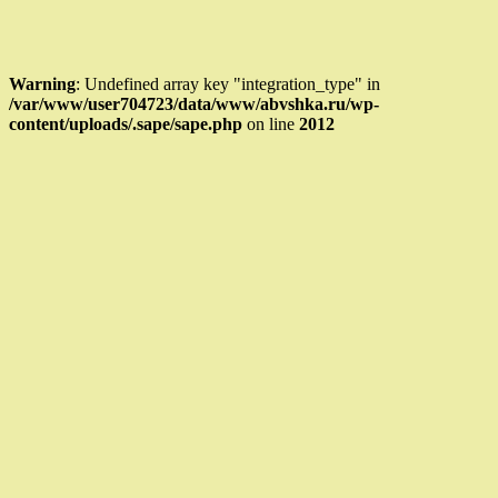
Warning
: Undefined array key "integration_type" in
/var/www/user704723/data/www/abvshka.ru/wp-
content/uploads/.sape/sape.php
on line
2012