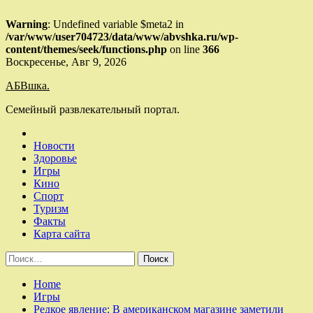
Warning
: Undefined variable $meta2 in
/var/www/user704723/data/www/abvshka.ru/wp-
content/themes/seek/functions.php
on line
366
Skip
Воскресенье, Авг 9, 2026
to
АБВшка.
content
Семейный развлекательный портал.
Новости
Здоровье
Игры
Кино
Спорт
Туризм
Факты
Карта сайта
Найти:
Home
Игры
Редкое явление: В американском магазине заметили