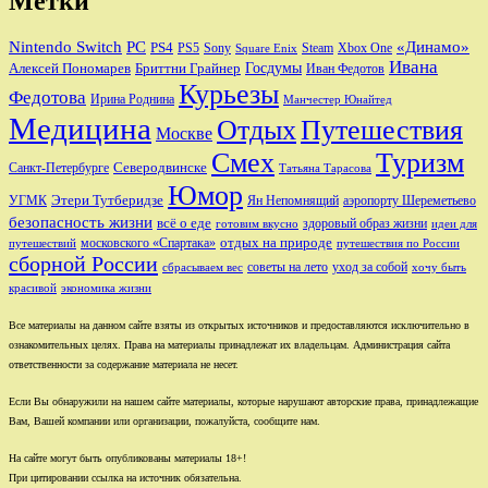
Метки
Nintendo Switch
PC
«Динамо»
PS4
PS5
Sony
Steam
Xbox One
Square Enix
Ивана
Алексей Пономарев
Бриттни Грайнер
Госдумы
Иван Федотов
Курьезы
Федотова
Ирина Роднина
Манчестер Юнайтед
Медицина
Отдых
Путешествия
Москве
Смех
Туризм
Санкт-Петербурге
Северодвинске
Татьяна Тарасова
Юмор
Этери Тутберидзе
УГМК
аэропорту Шереметьево
Ян Непомнящий
безопасность жизни
всё о еде
здоровый образ жизни
готовим вкусно
идеи для
отдых на природе
московского «Спартака»
путешествий
путешествия по России
сборной России
советы на лето
уход за собой
сбрасываем вес
хочу быть
красивой
экономика жизни
Все материалы на данном сайте взяты из открытых источников и предоставляются исключительно в
ознакомительных целях. Права на материалы принадлежат их владельцам. Администрация сайта
ответственности за содержание материала не несет.
Если Вы обнаружили на нашем сайте материалы, которые нарушают авторские права, принадлежащие
Вам, Вашей компании или организации, пожалуйста, сообщите нам.
На сайте могут быть опубликованы материалы 18+!
При цитировании ссылка на источник обязательна.