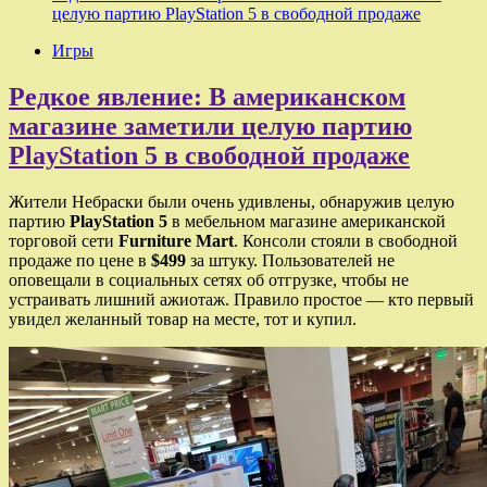
целую партию PlayStation 5 в свободной продаже
Игры
Редкое явление: В американском
магазине заметили целую партию
PlayStation 5 в свободной продаже
Жители Небраски были очень удивлены, обнаружив целую
партию
PlayStation 5
в мебельном магазине американской
торговой сети
Furniture Mart
. Консоли стояли в свободной
продаже по цене в
$499
за штуку. Пользователей не
оповещали в социальных сетях об отгрузке, чтобы не
устраивать лишний ажиотаж. Правило простое — кто первый
увидел желанный товар на месте, тот и купил.