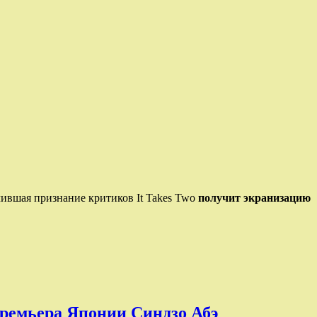
чившая признание критиков It Takes Two
получит экранизацию
премьера Японии Синдзо Абэ