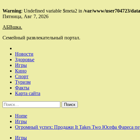
Warning
: Undefined variable $meta2 in
/var/www/user704723/data
Skip
Пятница, Авг 7, 2026
to
АБВшка.
content
Семейный развлекательный портал.
Новости
Здоровье
Игры
Кино
Спорт
Туризм
Факты
Карта сайта
Найти:
Home
Игры
Огромный успех: Продажи It Takes Two Юсефа Фареса пе
Игры