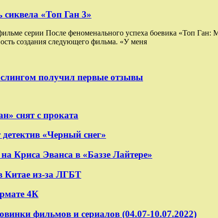
 сиквела «Топ Ган 3»
 фильме серии После феноменального успеха боевика «Топ Ган:
ость создания следующего фильма. «У меня
ослингом получил первые отзывы
н» снят с проката
 детектив «Черный снег»
на Криса Эванса в «Баззе Лайтере»
в Китае из-за ЛГБТ
ормате 4К
овинки фильмов и сериалов (04.07-10.07.2022)