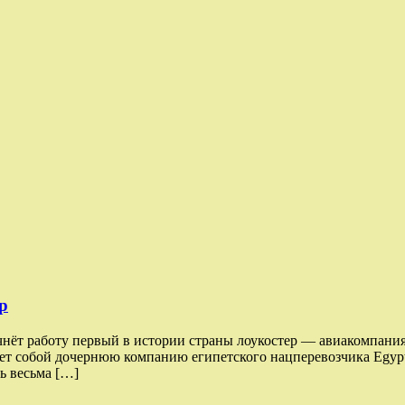
р
чнёт работу первый в истории страны лоукостер — авиакомпания
ляет собой дочернюю компанию египетского нацперевозчика Egypt
ь весьма […]