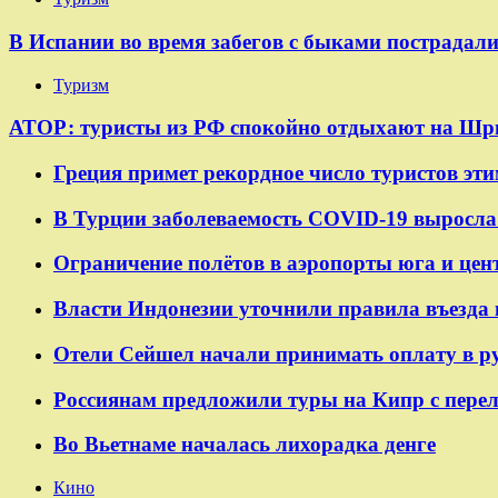
В Испании во время забегов с быками пострадали
Туризм
АТОР: туристы из РФ спокойно отдыхают на Шр
Греция примет рекордное число туристов эти
В Турции заболеваемость COVID-19 выросла 
Ограничение полётов в аэропорты юга и цен
Власти Индонезии уточнили правила въезда 
Отели Сейшел начали принимать оплату в р
Россиянам предложили туры на Кипр с пере
Во Вьетнаме началась лихорадка денге
Кино