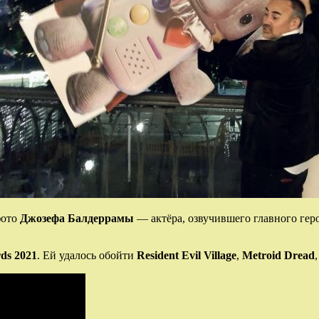
фото
Джозефа Балдеррамы
— актёра, озвучившего главного геро
ds 2021
. Ей удалось обойти
Resident Evil Village
,
Metroid Dread