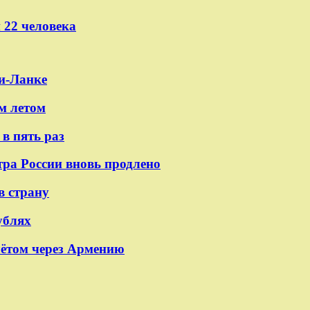
 22 человека
и-Ланке
м летом
в пять раз
тра России вновь продлено
в страну
ублях
лётом через Армению