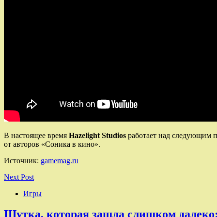
В настоящее время
Hazelight Studios
работает над следующим п
от авторов «Соника в кино».
Источник:
gamemag.ru
Next Post
Игры
Шутка, которая зашла слишком далеко: