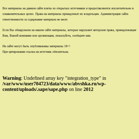
Все материалы на данном сайте взяты из открытых источников и предоставляются исключительно в
ознакомительных целях. Права на материалы принадлежат их владельцам. Администрация сайта
ответственности за содержание материала не несет.
Если Вы обнаружили на нашем сайте материалы, которые нарушают авторские права, принадлежащие
Вам, Вашей компании или организации, пожалуйста, сообщите нам.
На сайте могут быть опубликованы материалы 18+!
При цитировании ссылка на источник обязательна.
Warning
: Undefined array key "integration_type" in
/var/www/user704723/data/www/abvshka.ru/wp-
content/uploads/.sape/sape.php
on line
2012