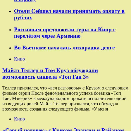
Отели Сейшел начали принимать оплату в
рублях
Россиянам предложили туры на Кипр с
перелётом через Армению
Во Вьетнаме началась лихорадка денге
Кино
Майлз Теллер и Том Круз обсуждали
возможность сиквела «Топ Ган 3»
Теллер признался, что «вел разговоры» с Крузом о следующем
фильме серии После феноменального успеха боевика «Топ
Ган: Мэверик» в международном прокате исполнитель одной
из ведущих ролей Майлз Теллер признался, что обсуждал
возможность создания следующего фильма. «У меня
Кино
«Серый человек» с Крисом Эвансом и Райаном