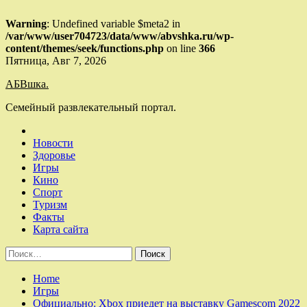
Warning
: Undefined variable $meta2 in
/var/www/user704723/data/www/abvshka.ru/wp-
content/themes/seek/functions.php
on line
366
Skip
Пятница, Авг 7, 2026
to
АБВшка.
content
Семейный развлекательный портал.
Новости
Здоровье
Игры
Кино
Спорт
Туризм
Факты
Карта сайта
Найти:
Home
Игры
Официально: Xbox приедет на выставку Gamescom 2022