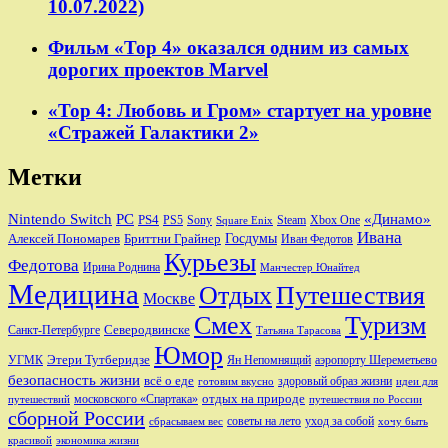
10.07.2022)
Фильм «Тор 4» оказался одним из самых
дорогих проектов Marvel
«Тор 4: Любовь и Гром» стартует на уровне
«Стражей Галактики 2»
Метки
Nintendo Switch
PC
«Динамо»
PS4
PS5
Sony
Steam
Xbox One
Square Enix
Ивана
Алексей Пономарев
Бриттни Грайнер
Госдумы
Иван Федотов
Курьезы
Федотова
Ирина Роднина
Манчестер Юнайтед
Медицина
Отдых
Путешествия
Москве
Смех
Туризм
Санкт-Петербурге
Северодвинске
Татьяна Тарасова
Юмор
Этери Тутберидзе
УГМК
аэропорту Шереметьево
Ян Непомнящий
безопасность жизни
всё о еде
здоровый образ жизни
готовим вкусно
идеи для
отдых на природе
московского «Спартака»
путешествий
путешествия по России
сборной России
советы на лето
уход за собой
сбрасываем вес
хочу быть
красивой
экономика жизни