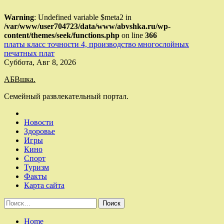
Warning
: Undefined variable $meta2 in
/var/www/user704723/data/www/abvshka.ru/wp-
content/themes/seek/functions.php
on line
366
платы класс точности 4, производство многослойных
печатных плат
Skip
Суббота, Авг 8, 2026
to
АБВшка.
content
Семейный развлекательный портал.
Новости
Здоровье
Игры
Кино
Спорт
Туризм
Факты
Карта сайта
Найти:
Home