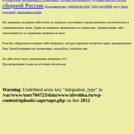
сборной России
советы на лето
уход за собой
сбрасываем вес
хочу быть
красивой
экономика жизни
Все материалы на данном сайте взяты из открытых источников и предоставляются исключительно в
ознакомительных целях. Права на материалы принадлежат их владельцам. Администрация сайта
ответственности за содержание материала не несет.
Если Вы обнаружили на нашем сайте материалы, которые нарушают авторские права, принадлежащие
Вам, Вашей компании или организации, пожалуйста, сообщите нам.
На сайте могут быть опубликованы материалы 18+!
При цитировании ссылка на источник обязательна.
Warning
: Undefined array key "integration_type" in
/var/www/user704723/data/www/abvshka.ru/wp-
content/uploads/.sape/sape.php
on line
2012