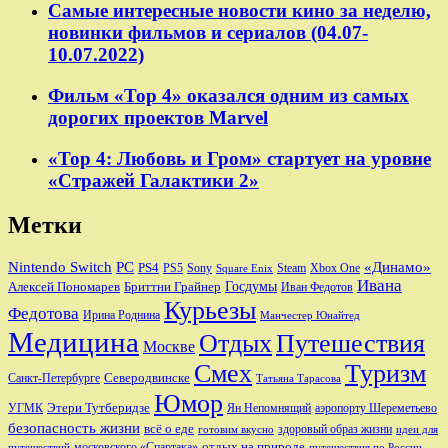
Самые интересные новости кино за неделю,
новинки фильмов и сериалов (04.07-
10.07.2022)
Фильм «Тор 4» оказался одним из самых
дорогих проектов Marvel
«Тор 4: Любовь и Гром» стартует на уровне
«Стражей Галактики 2»
Метки
Nintendo Switch
PC
«Динамо»
PS4
PS5
Sony
Steam
Xbox One
Square Enix
Ивана
Алексей Пономарев
Бриттни Грайнер
Госдумы
Иван Федотов
Курьезы
Федотова
Ирина Роднина
Манчестер Юнайтед
Медицина
Отдых
Путешествия
Москве
Смех
Туризм
Санкт-Петербурге
Северодвинске
Татьяна Тарасова
Юмор
Этери Тутберидзе
УГМК
аэропорту Шереметьево
Ян Непомнящий
безопасность жизни
всё о еде
здоровый образ жизни
готовим вкусно
идеи для
отдых на природе
московского «Спартака»
путешествий
путешествия по России