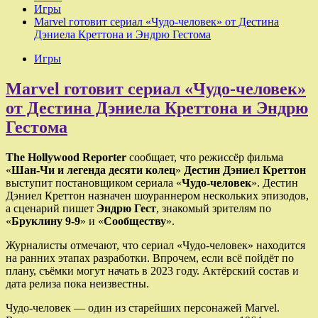
Игры
Marvel готовит сериал «Чудо-человек» от Дестина
Дэниела Креттона и Эндрю Гестома
Игры
Marvel готовит сериал «Чудо-человек»
от Дестина Дэниела Креттона и Эндрю
Гестома
The Hollywood Reporter
сообщает, что режиссёр фильма
«
Шан-Чи и легенда десяти колец
»
Дестин Дэниел Креттон
выступит постановщиком сериала «
Чудо-человек
». Дестин
Дэниел Креттон назначен шоураннером нескольких эпизодов,
а сценарий пишет
Эндрю Гест
, знакомый зрителям по
«
Бруклину 9-9
» и «
Сообществу
».
Журналисты отмечают, что сериал «Чудо-человек» находится
на ранних этапах разработки. Впрочем, если всё пойдёт по
плану, съёмки могут начать в 2023 году. Актёрский состав и
дата релиза пока неизвестны.
Чудо-человек — один из старейших персонажей Marvel.