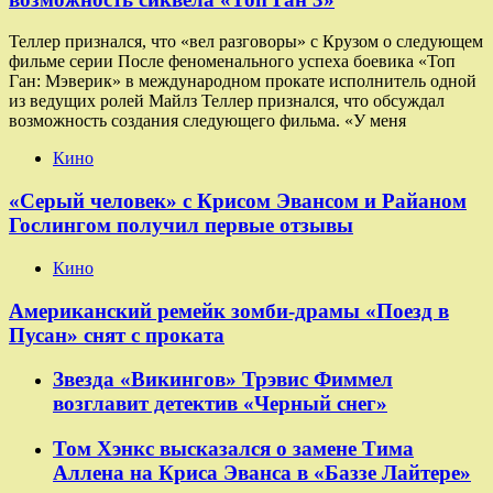
Теллер признался, что «вел разговоры» с Крузом о следующем
фильме серии После феноменального успеха боевика «Топ
Ган: Мэверик» в международном прокате исполнитель одной
из ведущих ролей Майлз Теллер признался, что обсуждал
возможность создания следующего фильма. «У меня
Кино
«Серый человек» с Крисом Эвансом и Райаном
Гослингом получил первые отзывы
Кино
Американский ремейк зомби-драмы «Поезд в
Пусан» снят с проката
Звезда «Викингов» Трэвис Фиммел
возглавит детектив «Черный снег»
Том Хэнкс высказался о замене Тима
Аллена на Криса Эванса в «Баззе Лайтере»