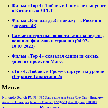
Фильм «Тор 4: Любовь и Гром» не выпустят
в Китае из-за ЛГБТ
Фильм «Кин-дза-дза!» покажут в России в
формате 4К
Самые интересные новости кино за неделю,
новинки фильмов и сериалов (04.07-
10.07.2022)
Фильм «Тор 4» оказался одним из самых
дорогих проектов Marvel
«Тор 4: Любовь и Гром» стартует на уровне
«Стражей Галактики 2»
Метки
Nintendo Switch
PC
«Динамо»
PS4
PS5
Sony
Steam
Xbox One
Square Enix
Ивана
Алексей Пономарев
Бриттни Грайнер
Госдумы
Иван Федотов
Курьезы