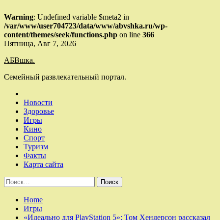
Warning
: Undefined variable $meta2 in
/var/www/user704723/data/www/abvshka.ru/wp-
content/themes/seek/functions.php
on line
366
Skip
Пятница, Авг 7, 2026
to
АБВшка.
content
Семейный развлекательный портал.
Новости
Здоровье
Игры
Кино
Спорт
Туризм
Факты
Карта сайта
Найти:
Home
Игры
«Идеально для PlayStation 5»: Том Хендерсон рассказал