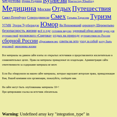
Федотова
Ирина Роднина
Манчестер Юнайтед
Медицина
Отдых
Путешествия
Москве
Смех
Туризм
Санкт-Петербурге
Северодвинске
Татьяна Тарасова
Юмор
Этери Тутберидзе
УГМК
аэропорту Шереметьево
Ян Непомнящий
безопасность жизни
всё о еде
здоровый образ жизни
готовим вкусно
идеи для
отдых на природе
московского «Спартака»
путешествий
путешествия по России
сборной России
советы на лето
уход за собой
сбрасываем вес
хочу быть
красивой
экономика жизни
Все материалы на данном сайте взяты из открытых источников и предоставляются исключительно в
ознакомительных целях. Права на материалы принадлежат их владельцам. Администрация сайта
ответственности за содержание материала не несет.
Если Вы обнаружили на нашем сайте материалы, которые нарушают авторские права, принадлежащие
Вам, Вашей компании или организации, пожалуйста, сообщите нам.
На сайте могут быть опубликованы материалы 18+!
При цитировании ссылка на источник обязательна.
Warning
: Undefined array key "integration_type" in