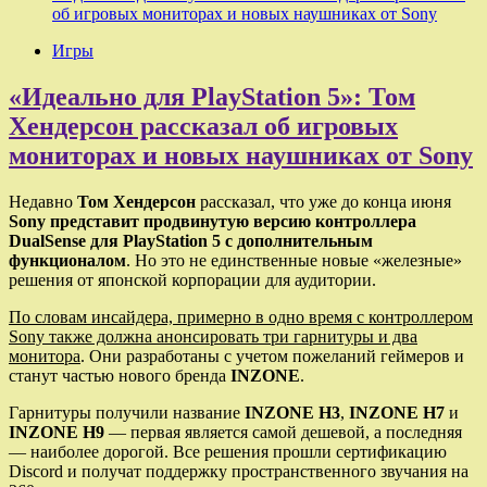
об игровых мониторах и новых наушниках от Sony
Игры
«Идеально для PlayStation 5»: Том
Хендерсон рассказал об игровых
мониторах и новых наушниках от Sony
Недавно
Том Хендерсон
рассказал, что уже до конца июня
Sony представит продвинутую версию контроллера
DualSense для PlayStation 5 с дополнительным
функционалом
. Но это не единственные новые «железные»
решения от японской корпорации для аудитории.
По словам инсайдера, примерно в одно время с контроллером
Sony также должна анонсировать три гарнитуры и два
монитора
. Они разработаны с учетом пожеланий геймеров и
станут частью нового бренда
INZONE
.
Гарнитуры получили название
INZONE H3
,
INZONE H7
и
INZONE H9
— первая является самой дешевой, а последняя
— наиболее дорогой. Все решения прошли сертификацию
Discord и получат поддержку пространственного звучания на