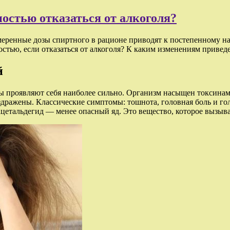
ностью отказаться от алкоголя?
меренные дозы спиртного в рационе приводят к постепенному н
стью, если отказаться от алкоголя? К каким изменениям приведе
й
 проявляют себя наиболее сильно. Организм насыщен токсинами, 
дражены. Классические симптомы: тошнота, головная боль и гол
 ацетальдегид — менее опасный яд. Это вещество, которое вызыв