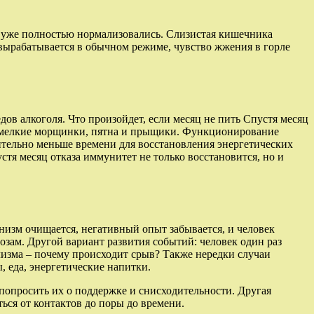
сы уже полностью нормализовались. Слизистая кишечника
 вырабатывается в обычном режиме, чувство жжения в горле
ов алкоголя. Что произойдет, если месяц не пить Спустя месяц
ют мелкие морщинки, пятна и прыщики. Функционирование
чительно меньше времени для восстановления энергетических
тя месяц отказа иммунитет не только восстановится, но и
низм очищается, негативный опыт забывается, и человек
озам. Другой вариант развития событий: человек один раз
голизма – почему происходит срыв? Также нередки случаи
, еда, энергетические напитки.
попросить их о поддержке и снисходительности. Другая
ться от контактов до поры до времени.