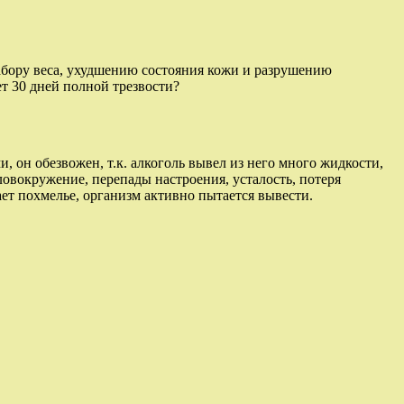
абору веса, ухудшению состояния кожи и разрушению
т 30 дней полной трезвости?
он обезвожен, т.к. алкоголь вывел из него много жидкости,
овокружение, перепады настроения, усталость, потеря
ает похмелье, организм активно пытается вывести.