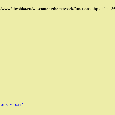
/www/abvshka.ru/wp-content/themes/seek/functions.php
on line
3
 от алкоголя?