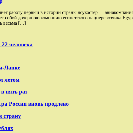
р
чнёт работу первый в истории страны лоукостер — авиакомпания
ляет собой дочернюю компанию египетского нацперевозчика Egypt
ь весьма […]
 22 человека
и-Ланке
м летом
в пять раз
тра России вновь продлено
в страну
ублях