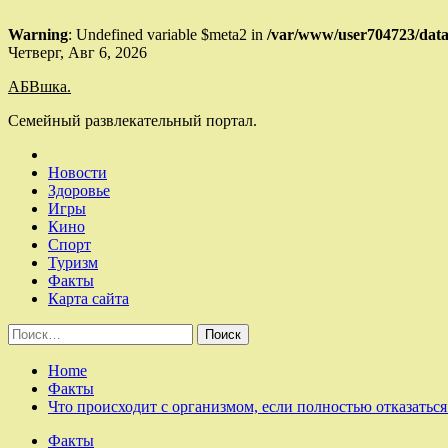
Warning
: Undefined variable $meta2 in
/var/www/user704723/data
Skip
Четверг, Авг 6, 2026
to
АБВшка.
content
Семейный развлекательный портал.
Новости
Здоровье
Игры
Кино
Спорт
Туризм
Факты
Карта сайта
Найти:
Home
Факты
Что происходит с организмом, если полностью отказаться
Факты