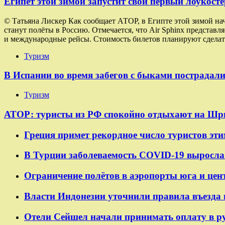
Египет этой зимой запустит свой первый лоукосте
© Татьяна Лискер Как сообщает АТОР, в Египте этой зимой на
станут полёты в Россию. Отмечается, что Air Sphinx представ
и международные рейсы. Стоимость билетов планируют сделат
Туризм
В Испании во время забегов с быками пострадали
Туризм
АТОР: туристы из РФ спокойно отдыхают на Шр
Греция примет рекордное число туристов эти
В Турции заболеваемость COVID-19 выросла 
Ограничение полётов в аэропорты юга и цен
Власти Индонезии уточнили правила въезда 
Отели Сейшел начали принимать оплату в р