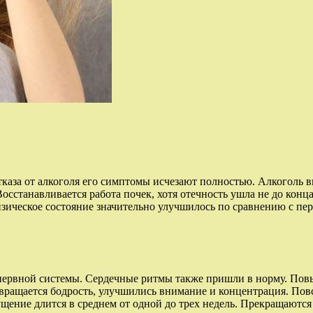
тказа от алкоголя его симптомы исчезают полностью. Алкоголь в
станавливается работа почек, хотя отечность ушла не до конца
физическое состояние значительно улучшилось по сравнению с пе
 нервной системы. Сердечные ритмы также пришли в норму. Повыс
звращается бодрость, улучшились внимание и концентрация. Пов
щущение длится в среднем от одной до трех недель. Прекращаютс