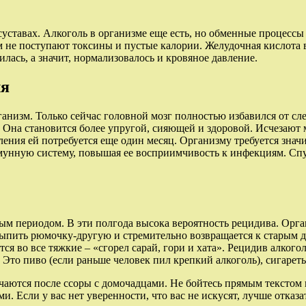
 суставах. Алкоголь в организме еще есть, но обменные процес
изм не поступают токсины и пустые калории. Желудочная кислота
илась, а значит, нормализовалось и кровяное давление.
ля
низм. Только сейчас головной мозг полностью избавился от след
я. Она становится более упругой, сияющей и здоровой. Исчеза
ления ей потребуется еще один месяц. Организму требуется зна
мунную систему, повышая ее восприимчивость к инфекциям. Спус
ым периодом. В эти полгода высока вероятность рецидива. Орга
 выпить рюмочку-другую и стремительно возвращается к старым д
тся во все тяжкие – «сгорел сарай, гори и хата». Рецидив алко
 Это пиво (если раньше человек пил крепкий алкоголь), сигареты
чаются после ссоры с домочадцами. Не бойтесь прямым текстом 
 Если у вас нет уверенности, что вас не искусят, лучше отказа