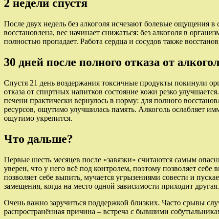
2 недели спустя
После двух недель без алкоголя исчезают болевые ощущения в
восстановлена, вес начинает снижаться: без алкоголя в орган
полностью пропадает. Работа сердца и сосудов также восстанов
30 дней после полного отказа от алкого
Спустя 21 день воздержания токсичные продукты покинули орга
отказа от спиртных напитков состояние кожи резко улучшаетс
печени практически вернулось в норму: для полного восстанов
ресурсов, ощутимо улучшилась память. Алкоголь ослабляет им
ощутимо укрепится.
Что дальше?
Первые шесть месяцев после «завязки» считаются самым опасн
уверен, что у него всё под контролем, поэтому позволяет себе
позволяет себе выпить, мучается угрызениями совести и пускае
замещения, когда на место одной зависимости приходит другая.
Очень важно заручиться поддержкой близких. Часто срывы слу
распространённая причина – встреча с бывшими собутыльниками.