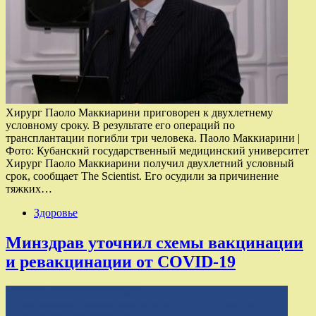
Хирург Паоло Маккиарини приговорен к двухлетнему
условному сроку. В результате его операций по
трансплантации погибли три человека. Паоло Маккиарини |
Фото: Кубанский государственный медицинский университет
Хирург Паоло Маккиарини получил двухлетний условный
срок, сообщает The Scientist. Его осудили за причинение
тяжких…
Здоровье
Минздрав уточнил схемы вакцинации
и ревакцинации от COVID-19