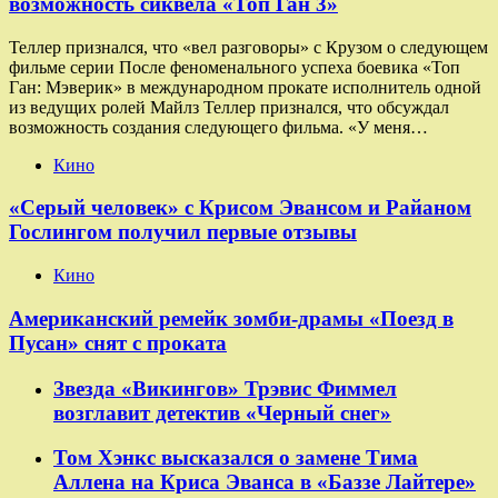
возможность сиквела «Топ Ган 3»
Теллер признался, что «вел разговоры» с Крузом о следующем
фильме серии После феноменального успеха боевика «Топ
Ган: Мэверик» в международном прокате исполнитель одной
из ведущих ролей Майлз Теллер признался, что обсуждал
возможность создания следующего фильма. «У меня…
Кино
«Серый человек» с Крисом Эвансом и Райаном
Гослингом получил первые отзывы
Кино
Американский ремейк зомби-драмы «Поезд в
Пусан» снят с проката
Звезда «Викингов» Трэвис Фиммел
возглавит детектив «Черный снег»
Том Хэнкс высказался о замене Тима
Аллена на Криса Эванса в «Баззе Лайтере»