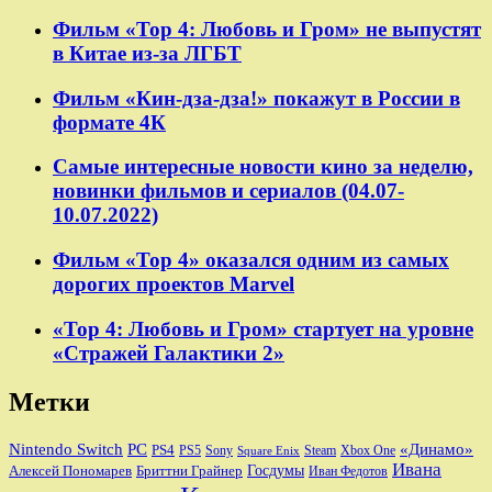
Фильм «Тор 4: Любовь и Гром» не выпустят
в Китае из-за ЛГБТ
Фильм «Кин-дза-дза!» покажут в России в
формате 4К
Самые интересные новости кино за неделю,
новинки фильмов и сериалов (04.07-
10.07.2022)
Фильм «Тор 4» оказался одним из самых
дорогих проектов Marvel
«Тор 4: Любовь и Гром» стартует на уровне
«Стражей Галактики 2»
Метки
Nintendo Switch
PC
«Динамо»
PS4
PS5
Sony
Steam
Xbox One
Square Enix
Ивана
Алексей Пономарев
Бриттни Грайнер
Госдумы
Иван Федотов