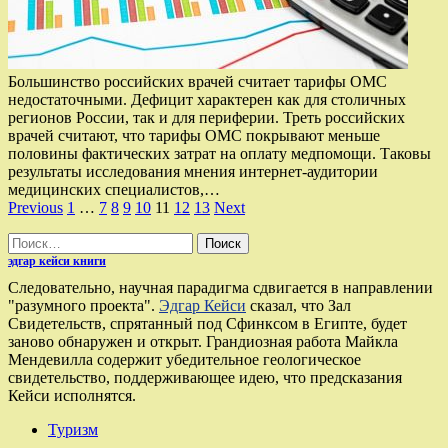
Большинство российских врачей считает тарифы ОМС
недостаточными. Дефицит характерен как для столичных
регионов России, так и для периферии. Треть российских
врачей считают, что тарифы ОМС покрывают меньше
половины фактических затрат на оплату медпомощи. Таковы
результаты исследования мнения интернет-аудитории
медицинских специалистов,…
Пагинация
Previous
1
…
7
8
9
10
11
12
13
Next
записей
Найти:
эдгар кейси книги
Следовательно, научная парадигма сдвигается в направлении
"разумного проекта".
Эдгар Кейси
сказал, что Зал
Свидетельств, спрятанный под Сфинксом в Египте, будет
заново обнаружен и открыт. Грандиозная работа Майкла
Мендевилла содержит убедительное геологическое
свидетельство, поддерживающее идею, что предсказания
Кейси исполнятся.
Туризм