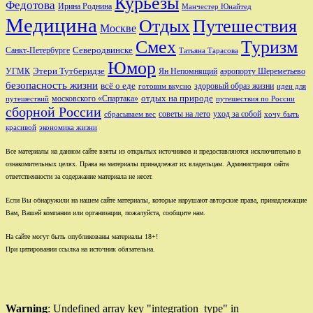
Курьезы
Федотова
Ирина Роднина
Манчестер Юнайтед
Медицина
Отдых
Путешествия
Москве
Смех
Туризм
Санкт-Петербурге
Северодвинске
Татьяна Тарасова
Юмор
Этери Тутберидзе
УГМК
аэропорту Шереметьево
Ян Непомнящий
безопасность жизни
всё о еде
здоровый образ жизни
готовим вкусно
идеи для
отдых на природе
московского «Спартака»
путешествий
путешествия по России
сборной России
советы на лето
уход за собой
сбрасываем вес
хочу быть
красивой
экономика жизни
Все материалы на данном сайте взяты из открытых источников и предоставляются исключительно в
ознакомительных целях. Права на материалы принадлежат их владельцам. Администрация сайта
ответственности за содержание материала не несет.
Если Вы обнаружили на нашем сайте материалы, которые нарушают авторские права, принадлежащие
Вам, Вашей компании или организации, пожалуйста, сообщите нам.
На сайте могут быть опубликованы материалы 18+!
При цитировании ссылка на источник обязательна.
Warning
: Undefined array key "integration_type" in