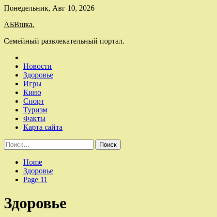
Skip
Понедельник, Авг 10, 2026
to
АБВшка.
content
Семейный развлекательный портал.
Новости
Здоровье
Игры
Кино
Спорт
Туризм
Факты
Карта сайта
Найти:
Home
Здоровье
Page 11
Здоровье