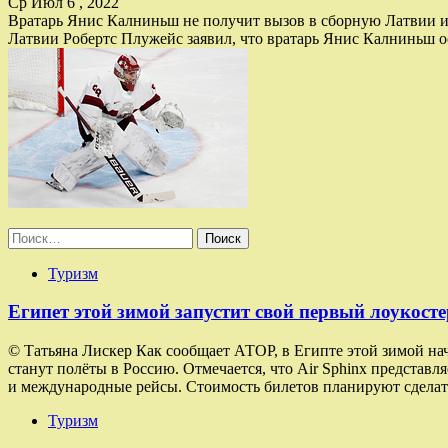
Ср Июл 6 , 2022
Вратарь Янис Калниньш не получит вызов в сборную Латвии из
Латвии Робертс Плужейс заявил, что вратарь Янис Калниньш о
Найти:
Туризм
Египет этой зимой запустит свой первый лоукосте
© Татьяна Лискер Как сообщает АТОР, в Египте этой зимой на
станут полёты в Россию. Отмечается, что Air Sphinx представ
и международные рейсы. Стоимость билетов планируют сделат
Туризм