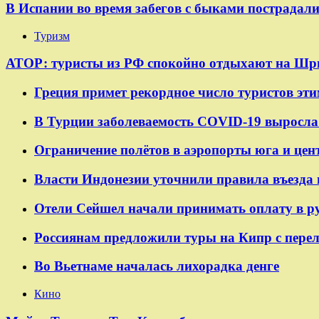
В Испании во время забегов с быками пострадали
Туризм
АТОР: туристы из РФ спокойно отдыхают на Шр
Греция примет рекордное число туристов эти
В Турции заболеваемость COVID-19 выросла 
Ограничение полётов в аэропорты юга и цен
Власти Индонезии уточнили правила въезда 
Отели Сейшел начали принимать оплату в р
Россиянам предложили туры на Кипр с пере
Во Вьетнаме началась лихорадка денге
Кино