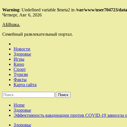
Warning
: Undefined variable $meta2 in
/var/www/user704723/data
Skip
Четверг, Авг 6, 2026
to
АБВшка.
content
Семейный развлекательный портал.
Новости
Здоровье
Игры
Кино
Спорт
Туризм
Факты
Карта сайта
Найти:
Home
Здоровье
Эффективность вакцинации против COVID-19 зависела от
Здоровье