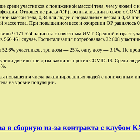
выше среди участников с пониженной массой тела, чем у людей 
нфекции. Отношение риска (ОР) госпитализации в связи с COVI
ной массой тела, 0,34 для людей с нормальным весом и 0,32 пр
й массе тела. При повышенном весе и ожирении ОР равнялось 0,
вили 9 171 524 пациента с известным ИМТ. Средний возраст уча
566 461 случае. Госпитализация потребовалась 32 808 участника
52,6% участников, три дозы — 25%, одну дозу — 3,1%. Не про
учили две или три дозы вакцины против COVID-19. Среди люде
3%.
для повышения числа вакцинированных людей с пониженным инде
тела на уровне популяции.
ва в сборную из-за контракта с клубом 