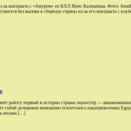
-за контракта с «Амуром» из КХЛ Янис Калныньш. Фото: Jonathan
станется без вызова в сборную страны из-за его контракта с к
р
чнёт работу первый в истории страны лоукостер — авиакомпания
ляет собой дочернюю компанию египетского нацперевозчика Egypt
ь весьма […]