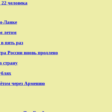
 22 человека
и-Ланке
м летом
в пять раз
тра России вновь продлено
в страну
ублях
лётом через Армению