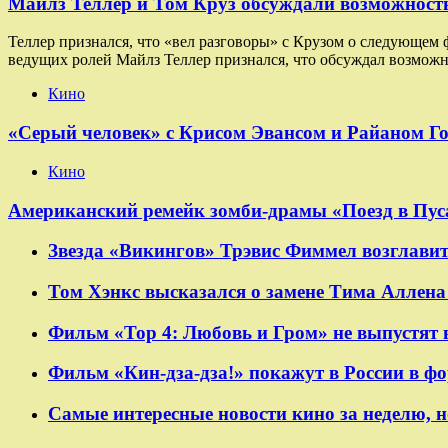
Майлз Теллер и Том Круз обсуждали возможность
Теллер признался, что «вел разговоры» с Крузом о следующем
ведущих ролей Майлз Теллер признался, что обсуждал возможн
Кино
«Серый человек» с Крисом Эвансом и Райаном Г
Кино
Американский ремейк зомби-драмы «Поезд в Пуса
Звезда «Викингов» Трэвис Фиммел возглавит
Том Хэнкс высказался о замене Тима Аллена 
Фильм «Тор 4: Любовь и Гром» не выпустят 
Фильм «Кин-дза-дза!» покажут в России в ф
Самые интересные новости кино за неделю, н