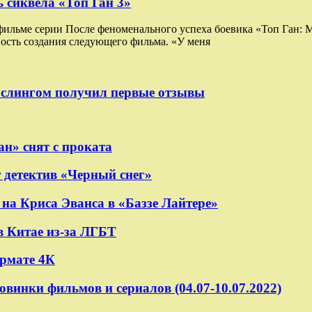
 сиквела «Топ Ган 3»
 фильме серии После феноменального успеха боевика «Топ Ган:
ость создания следующего фильма. «У меня
ослингом получил первые отзывы
н» снят с проката
 детектив «Черный снег»
на Криса Эванса в «Баззе Лайтере»
в Китае из-за ЛГБТ
ормате 4К
овинки фильмов и сериалов (04.07-10.07.2022)