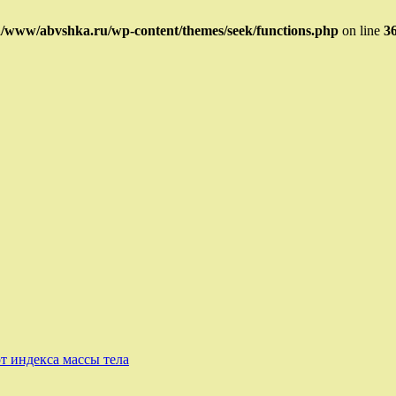
/www/abvshka.ru/wp-content/themes/seek/functions.php
on line
3
 индекса массы тела