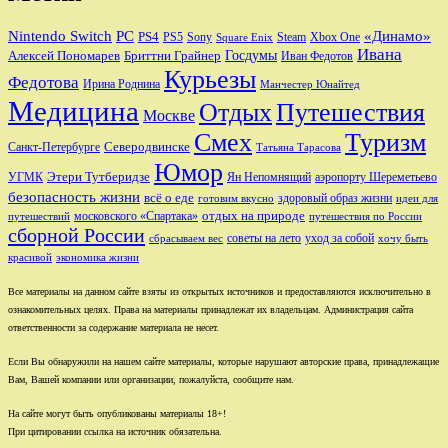
Nintendo Switch
PC
«Динамо»
PS4
PS5
Sony
Steam
Xbox One
Square Enix
Ивана
Алексей Пономарев
Бриттни Грайнер
Госдумы
Иван Федотов
Курьезы
Федотова
Ирина Роднина
Манчестер Юнайтед
Медицина
Отдых
Путешествия
Москве
Смех
Туризм
Санкт-Петербурге
Северодвинске
Татьяна Тарасова
Юмор
Этери Тутберидзе
УГМК
аэропорту Шереметьево
Ян Непомнящий
безопасность жизни
всё о еде
здоровый образ жизни
готовим вкусно
идеи для
отдых на природе
московского «Спартака»
путешествий
путешествия по России
сборной России
советы на лето
уход за собой
сбрасываем вес
хочу быть
красивой
экономика жизни
Все материалы на данном сайте взяты из открытых источников и предоставляются исключительно в
ознакомительных целях. Права на материалы принадлежат их владельцам. Администрация сайта
ответственности за содержание материала не несет.
Если Вы обнаружили на нашем сайте материалы, которые нарушают авторские права, принадлежащие
Вам, Вашей компании или организации, пожалуйста, сообщите нам.
На сайте могут быть опубликованы материалы 18+!
При цитировании ссылка на источник обязательна.