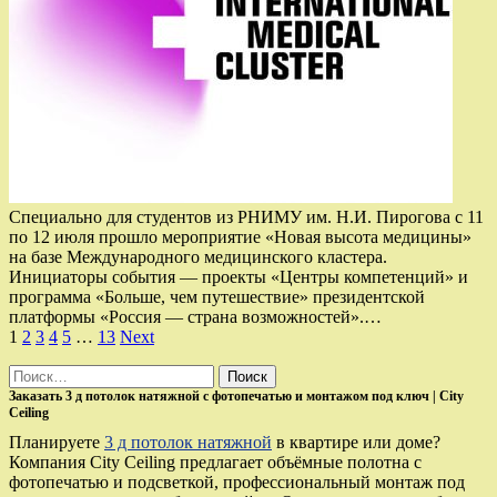
Специально для студентов из РНИМУ им. Н.И. Пирогова с 11
по 12 июля прошло мероприятие «Новая высота медицины»
на базе Международного медицинского кластера.
Инициаторы события — проекты «Центры компетенций» и
программа «Больше, чем путешествие» президентской
платформы «Россия — страна возможностей».…
Пагинация
1
2
3
4
5
…
13
Next
записей
Найти:
Заказать 3 д потолок натяжной с фотопечатью и монтажом под ключ | City
Ceiling
Планируете
3 д потолок натяжной
в квартире или доме?
Компания City Ceiling предлагает объёмные полотна с
фотопечатью и подсветкой, профессиональный монтаж под