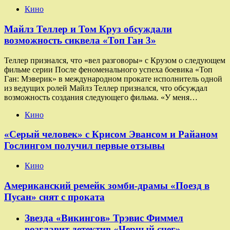
Кино
Майлз Теллер и Том Круз обсуждали
возможность сиквела «Топ Ган 3»
Теллер признался, что «вел разговоры» с Крузом о следующем
фильме серии После феноменального успеха боевика «Топ
Ган: Мэверик» в международном прокате исполнитель одной
из ведущих ролей Майлз Теллер признался, что обсуждал
возможность создания следующего фильма. «У меня…
Кино
«Серый человек» с Крисом Эвансом и Райаном
Гослингом получил первые отзывы
Кино
Американский ремейк зомби-драмы «Поезд в
Пусан» снят с проката
Звезда «Викингов» Трэвис Фиммел
возглавит детектив «Черный снег»