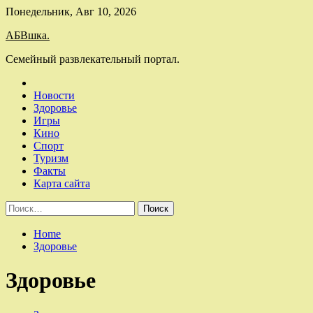
Skip
Понедельник, Авг 10, 2026
to
АБВшка.
content
Семейный развлекательный портал.
Новости
Здоровье
Игры
Кино
Спорт
Туризм
Факты
Карта сайта
Найти:
Home
Здоровье
Здоровье