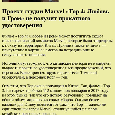
Проект студии Marvel «Тор 4: Любовь
и Гром» не получит прокатного
удостоверения
Фильм «Тор 4: Любовь и Гром» может постигнуть судьба
иных экранизаций комиксов Marvel, которые были запрещены
к показу на территории Китая. Причина также типична —
присутствие в картине намеков на
нетрадиционные
сексуальные отношения.
Источники утверждают, что китайские цензоры не намерены
выдавать прокатное удостоверение из-за предположений, что
персонаж Валькирия (которую играет Тесса Томпсон)
бисексуален, а персонаж Корг — гей.
Отметим, что Тор очень популярен в Китае. Так, фильм «Тор
3: Рагнарек» заработал 112 миллионов долларов в 2017 году
на этом рынке, так что его потеря, безусловно, повлияет на
общий объем мировых кассовых сборов. Однако более
важным для Disney является тот факт, что Тор — далеко не
единственный герой Marvel, столкнувшийся с гневом
китайских надзорных органов.