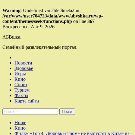
Warning
: Undefined variable $meta2 in
/var/www/user704723/data/www/abvshka.ru/wp-
content/themes/seek/functions.php
on line
367
Skip
Воскресенье, Авг 9, 2026
to
АБВшка.
content
Семейный развлекательный портал.
Новости
Здоровье
Игры
Кино
Спорт
Туризм
Факты
Карта сайта
Найти:
Home
Кино
Фильм «Тор 4: Любовь и Гром» не выпустят в Китае из-