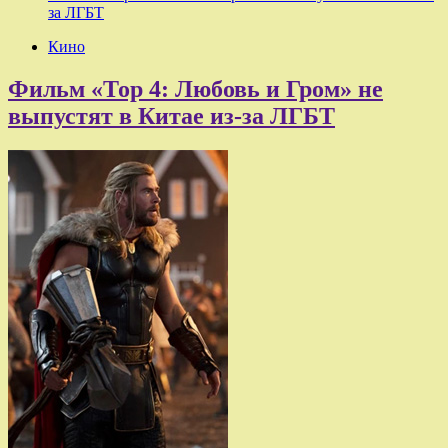
за ЛГБТ
Кино
Фильм «Тор 4: Любовь и Гром» не
выпустят в Китае из-за ЛГБТ