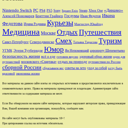
Nintendo Switch
PC
«Динамо»
PS4
PS5
Sony
Steam
Xbox One
Square Enix
Ивана
Алексей Пономарев
Бриттни Грайнер
Госдумы
Иван Федотов
Курьезы
Федотова
Ирина Роднина
Манчестер Юнайтед
Медицина
Отдых
Путешествия
Москве
Смех
Туризм
Санкт-Петербурге
Северодвинске
Татьяна Тарасова
Юмор
Этери Тутберидзе
УГМК
аэропорту Шереметьево
Ян Непомнящий
безопасность жизни
всё о еде
здоровый образ жизни
готовим вкусно
идеи для
отдых на природе
московского «Спартака»
путешествий
путешествия по России
сборной России
советы на лето
уход за собой
сбрасываем вес
хочу быть
красивой
экономика жизни
Все материалы на данном сайте взяты из открытых источников и предоставляются исключительно в
ознакомительных целях. Права на материалы принадлежат их владельцам. Администрация сайта
ответственности за содержание материала не несет.
Если Вы обнаружили на нашем сайте материалы, которые нарушают авторские права, принадлежащие
Вам, Вашей компании или организации, пожалуйста, сообщите нам.
На сайте могут быть опубликованы материалы 18+!
При цитировании ссылка на источник обязательна.