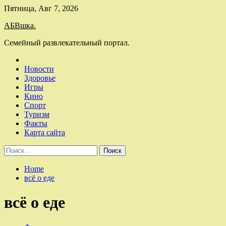
Skip
Пятница, Авг 7, 2026
to
АБВшка.
content
Семейный развлекательный портал.
Новости
Здоровье
Игры
Кино
Спорт
Туризм
Факты
Карта сайта
Найти:
Home
всё о еде
всё о еде