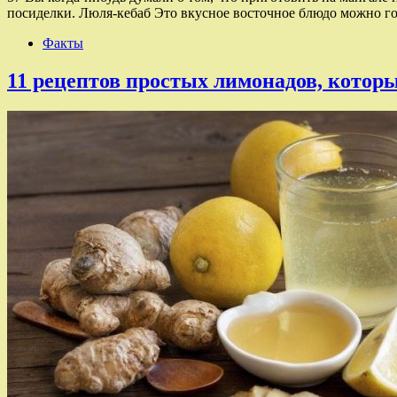
посиделки. Люля-кебаб Это вкусное восточное блюдо можно гот
Факты
11 рецептов простых лимонадов, котор