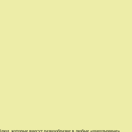
 блюд, которые внесут разнообразие в любые «шашлычные»