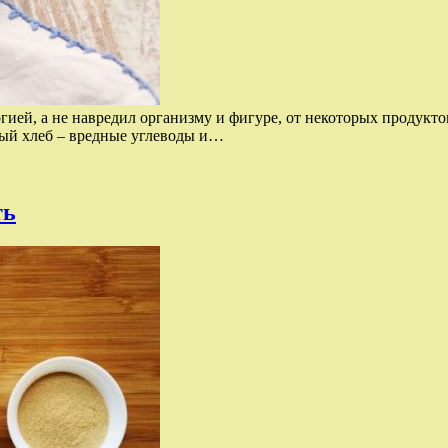
ергией, а не навредил организму и фигуре, от некоторых продукт
лый хлеб – вредные углеводы и…
ть