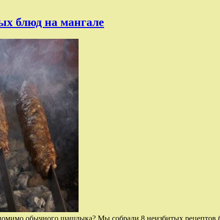
ых блюд на мангале
ле помимо обычного шашлыка? Мы собрали 8 неизбитых рецептов