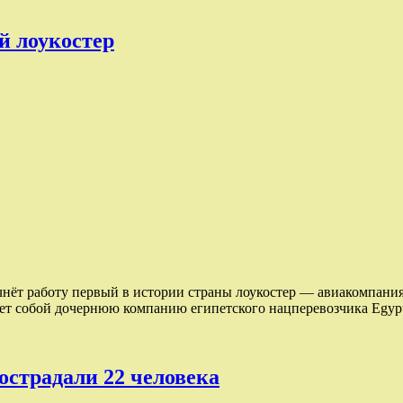
й лоукостер
чнёт работу первый в истории страны лоукостер — авиакомпания
вляет собой дочернюю компанию египетского нацперевозчика Egy
острадали 22 человека