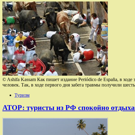
© Ashifa Kassam Как пишет издание Periódico de España, в ход
человек. Так, в ходе первого дня забега травмы получили шест
Туризм
АТОР: туристы из РФ спокойно отдых