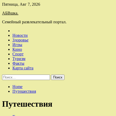
Skip
Пятница, Авг 7, 2026
to
АБВшка.
content
Семейный развлекательный портал.
Новости
Здоровье
Игры
Кино
Спорт
Туризм
Факты
Карта сайта
Найти:
Home
Путешествия
Путешествия