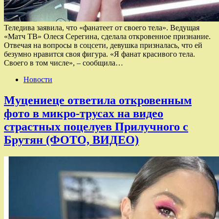
Теледива заявила, что «фанатеет от своего тела». Ведущая
«Матч ТВ» Олеся Серегина, сделала откровенное признание.
Отвечая на вопросы в соцсети, девушка призналась, что ей
безумно нравится своя фигура. «Я фанат красивого тела.
Своего в том числе», – сообщила…
Новости
Муцениеце ответила откровенным
фото в микро-трусах на видео
страстных поцелуев Прилучного с
Брутян (ФОТО, ВИДЕО)