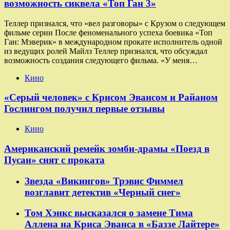
возможность сиквела «Топ Ган 3»
Теллер признался, что «вел разговоры» с Крузом о следующем
фильме серии После феноменального успеха боевика «Топ
Ган: Мэверик» в международном прокате исполнитель одной
из ведущих ролей Майлз Теллер признался, что обсуждал
возможность создания следующего фильма. «У меня…
Кино
«Серый человек» с Крисом Эвансом и Райаном
Гослингом получил первые отзывы
Кино
Американский ремейк зомби-драмы «Поезд в
Пусан» снят с проката
Звезда «Викингов» Трэвис Фиммел
возглавит детектив «Черный снег»
Том Хэнкс высказался о замене Тима
Аллена на Криса Эванса в «Баззе Лайтере»