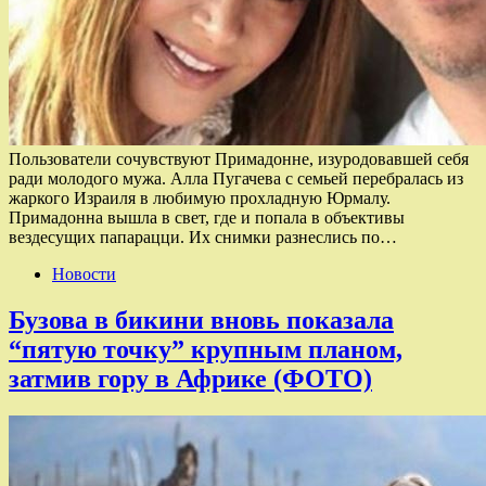
Пользователи сочувствуют Примадонне, изуродовавшей себя
ради молодого мужа. Алла Пугачева с семьей перебралась из
жаркого Израиля в любимую прохладную Юрмалу.
Примадонна вышла в свет, где и попала в объективы
вездесущих папарацци. Их снимки разнеслись по…
Новости
Бузова в бикини вновь показала
“пятую точку” крупным планом,
затмив гору в Африке (ФОТО)