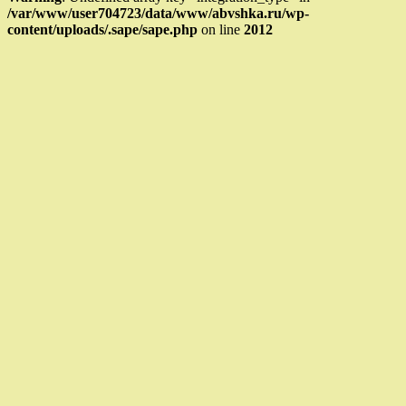
/var/www/user704723/data/www/abvshka.ru/wp-
content/uploads/.sape/sape.php
on line
2012