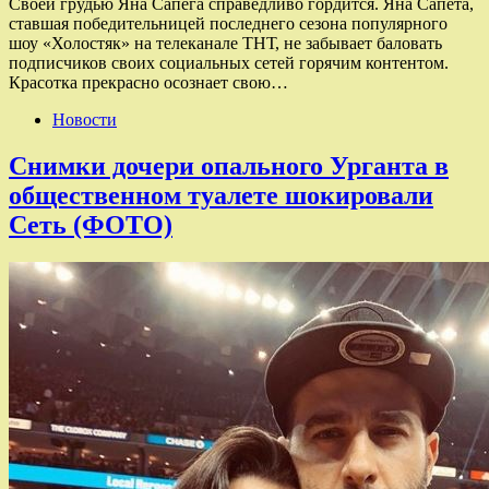
Своей грудью Яна Сапега справедливо гордится. Яна Сапета,
ставшая победительницей последнего сезона популярного
шоу «Холостяк» на телеканале ТНТ, не забывает баловать
подписчиков своих социальных сетей горячим контентом.
Красотка прекрасно осознает свою…
Новости
Снимки дочери опального Урганта в
общественном туалете шокировали
Сеть (ФОТО)