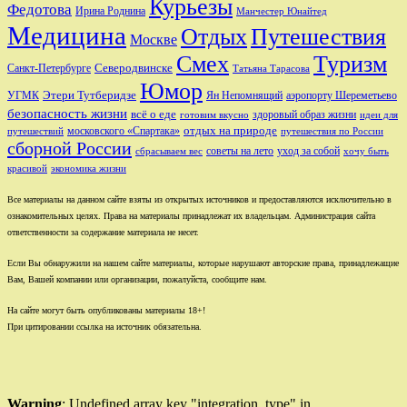
Курьезы
Федотова
Ирина Роднина
Манчестер Юнайтед
Медицина
Отдых
Путешествия
Москве
Смех
Туризм
Санкт-Петербурге
Северодвинске
Татьяна Тарасова
Юмор
Этери Тутберидзе
УГМК
аэропорту Шереметьево
Ян Непомнящий
безопасность жизни
всё о еде
здоровый образ жизни
готовим вкусно
идеи для
отдых на природе
московского «Спартака»
путешествий
путешествия по России
сборной России
советы на лето
уход за собой
сбрасываем вес
хочу быть
красивой
экономика жизни
Все материалы на данном сайте взяты из открытых источников и предоставляются исключительно в
ознакомительных целях. Права на материалы принадлежат их владельцам. Администрация сайта
ответственности за содержание материала не несет.
Если Вы обнаружили на нашем сайте материалы, которые нарушают авторские права, принадлежащие
Вам, Вашей компании или организации, пожалуйста, сообщите нам.
На сайте могут быть опубликованы материалы 18+!
При цитировании ссылка на источник обязательна.
Warning
: Undefined array key "integration_type" in