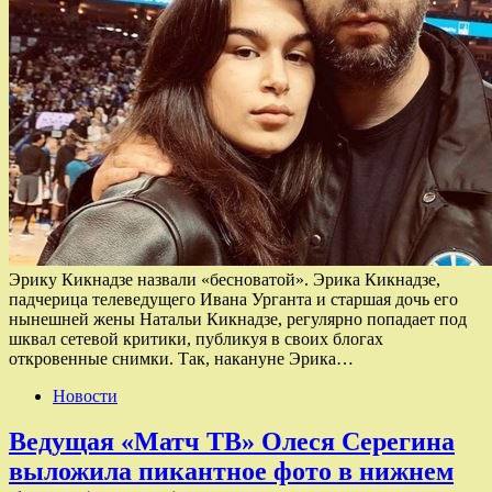
Эрику Кикнадзе назвали «бесноватой». Эрика Кикнадзе,
падчерица телеведущего Ивана Урганта и старшая дочь его
нынешней жены Натальи Кикнадзе, регулярно попадает под
шквал сетевой критики, публикуя в своих блогах
откровенные снимки. Так, накануне Эрика…
Новости
Ведущая «Матч ТВ» Олеся Серегина
выложила пикантное фото в нижнем