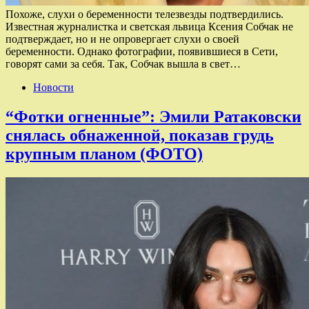
Похоже, слухи о беременности телезвезды подтвердились.
Известная журналистка и светская львица Ксения Собчак не
подтверждает, но и не опровергает слухи о своей
беременности. Однако фотографии, появившиеся в Сети,
говорят сами за себя. Так, Собчак вышла в свет…
Новости
“Фотки огненные”: Эмили Ратаковски
снялась обнаженной, показав грудь
крупным планом (ФОТО)