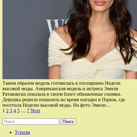
Таким образом модель готовилась к посещению Недели
высокой моды. Американская модель и актриса Эмили
Ратаковски показала в своем блоге обнаженные снимки.
Девушка решила пошалить во время поездки в Париж, где
посетила Неделю высокой моды. На фото Эмили…
Пагинация
1
2
3
4
5
…
7
Next
записей
Найти:
Туризм