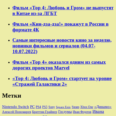
Фильм «Тор 4: Любовь и Гром» не выпустят
в Китае из-за ЛГБТ
Фильм «Кин-дза-дза!» покажут в России в
формате 4К
Самые интересные новости кино за неделю,
новинки фильмов и сериалов (04.07-
10.07.2022)
Фильм «Тор 4» оказался одним из самых
дорогих проектов Marvel
«Тор 4: Любовь и Гром» стартует на уровне
«Стражей Галактики 2»
Метки
Nintendo Switch
PC
«Динамо»
PS4
PS5
Sony
Steam
Xbox One
Square Enix
Ивана
Алексей Пономарев
Бриттни Грайнер
Госдумы
Иван Федотов