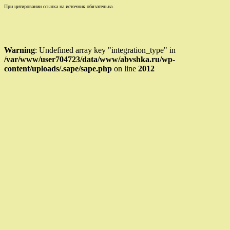
При цитировании ссылка на источник обязательна.
Warning
: Undefined array key "integration_type" in
/var/www/user704723/data/www/abvshka.ru/wp-
content/uploads/.sape/sape.php
on line
2012