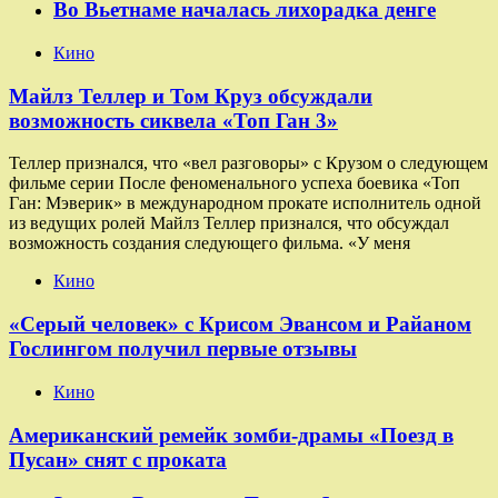
Во Вьетнаме началась лихорадка денге
Кино
Майлз Теллер и Том Круз обсуждали
возможность сиквела «Топ Ган 3»
Теллер признался, что «вел разговоры» с Крузом о следующем
фильме серии После феноменального успеха боевика «Топ
Ган: Мэверик» в международном прокате исполнитель одной
из ведущих ролей Майлз Теллер признался, что обсуждал
возможность создания следующего фильма. «У меня
Кино
«Серый человек» с Крисом Эвансом и Райаном
Гослингом получил первые отзывы
Кино
Американский ремейк зомби-драмы «Поезд в
Пусан» снят с проката