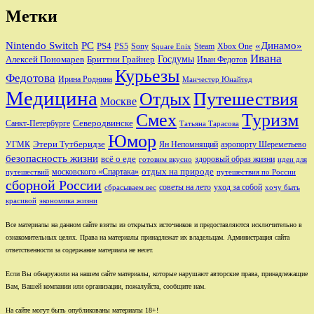
Метки
Nintendo Switch
PC
«Динамо»
PS4
PS5
Sony
Steam
Xbox One
Square Enix
Ивана
Алексей Пономарев
Бриттни Грайнер
Госдумы
Иван Федотов
Курьезы
Федотова
Ирина Роднина
Манчестер Юнайтед
Медицина
Отдых
Путешествия
Москве
Смех
Туризм
Санкт-Петербурге
Северодвинске
Татьяна Тарасова
Юмор
Этери Тутберидзе
УГМК
аэропорту Шереметьево
Ян Непомнящий
безопасность жизни
всё о еде
здоровый образ жизни
готовим вкусно
идеи для
отдых на природе
московского «Спартака»
путешествий
путешествия по России
сборной России
советы на лето
уход за собой
сбрасываем вес
хочу быть
красивой
экономика жизни
Все материалы на данном сайте взяты из открытых источников и предоставляются исключительно в
ознакомительных целях. Права на материалы принадлежат их владельцам. Администрация сайта
ответственности за содержание материала не несет.
Если Вы обнаружили на нашем сайте материалы, которые нарушают авторские права, принадлежащие
Вам, Вашей компании или организации, пожалуйста, сообщите нам.
На сайте могут быть опубликованы материалы 18+!