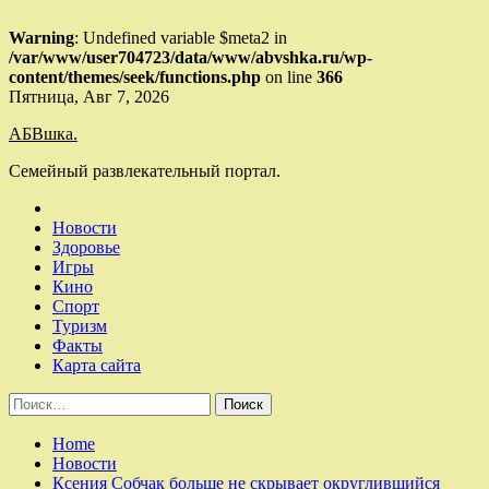
Warning
: Undefined variable $meta2 in
/var/www/user704723/data/www/abvshka.ru/wp-
content/themes/seek/functions.php
on line
366
Skip
Пятница, Авг 7, 2026
to
АБВшка.
content
Семейный развлекательный портал.
Новости
Здоровье
Игры
Кино
Спорт
Туризм
Факты
Карта сайта
Найти:
Home
Новости
Ксения Собчак больше не скрывает округлившийся