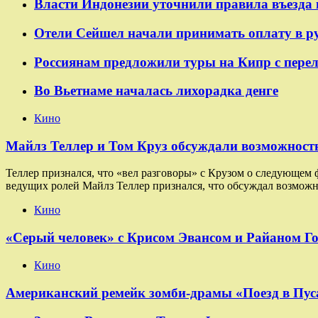
Власти Индонезии уточнили правила въезда 
Отели Сейшел начали принимать оплату в р
Россиянам предложили туры на Кипр с пере
Во Вьетнаме началась лихорадка денге
Кино
Майлз Теллер и Том Круз обсуждали возможность
Теллер признался, что «вел разговоры» с Крузом о следующем
ведущих ролей Майлз Теллер признался, что обсуждал возможн
Кино
«Серый человек» с Крисом Эвансом и Райаном Г
Кино
Американский ремейк зомби-драмы «Поезд в Пуса