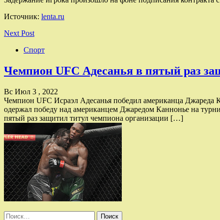
Источник:
lenta.ru
Next Post
Спорт
Чемпион UFC Адесанья в пятый раз за
Вс Июл 3 , 2022
Чемпион UFC Исраэл Адесанья победил американца Джареда Кан
одержал победу над американцем Джаредом Каннонье на турни
пятый раз защитил титул чемпиона организации […]
Найти: