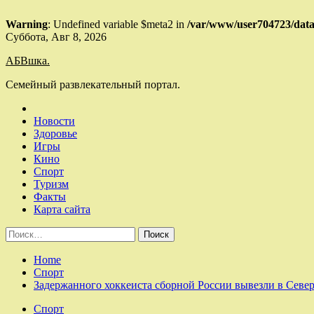
Warning
: Undefined variable $meta2 in
/var/www/user704723/data
Skip
Суббота, Авг 8, 2026
to
АБВшка.
content
Семейный развлекательный портал.
Новости
Здоровье
Игры
Кино
Спорт
Туризм
Факты
Карта сайта
Найти:
Home
Спорт
Задержанного хоккеиста сборной России вывезли в Севе
Спорт