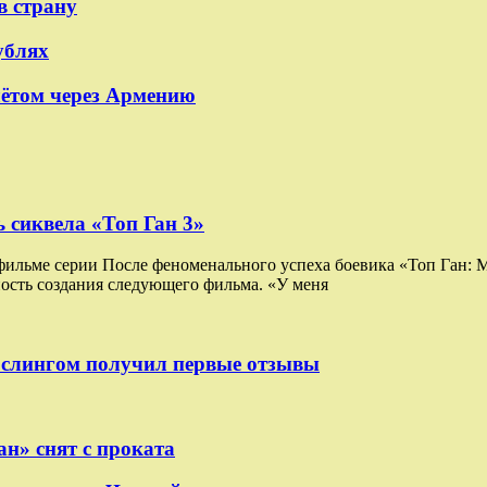
в страну
ублях
лётом через Армению
 сиквела «Топ Ган 3»
 фильме серии После феноменального успеха боевика «Топ Ган:
ость создания следующего фильма. «У меня
ослингом получил первые отзывы
н» снят с проката