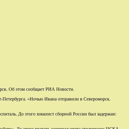
орск. Об этом сообщает РИА Новости.
т-Петербурга. «Ночью Ивана отправили в Североморск.
оспиталь. До этого хоккеист сборной России был задержан:
айерс». До этого вратарь защищал цвета столичного ЦСКА.