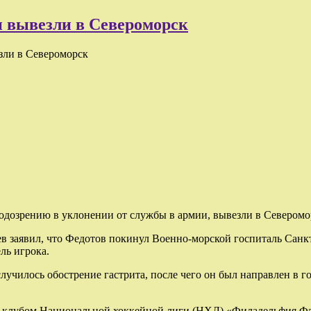
и вывезли в Североморск
зли в Североморск
подозрению в уклонении от службы в армии, вывезли в Севером
 заявил, что Федотов покинул Военно-морской госпиталь Санк
ль игрока.
 случилось обострение гастрита, после чего он был направлен в г
с клубом Национальной хоккейной лиги (НХЛ) «Филадельфия Фл