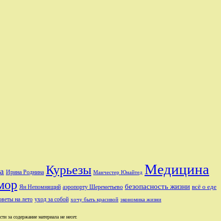
Медицина
Курьезы
а
Ирина Роднина
Манчестер Юнайтед
мор
безопасность жизни
аэропорту Шереметьево
всё о еде
Ян Непомнящий
оветы на лето
уход за собой
хочу быть красивой
экономика жизни
и за содержание материала не несет.