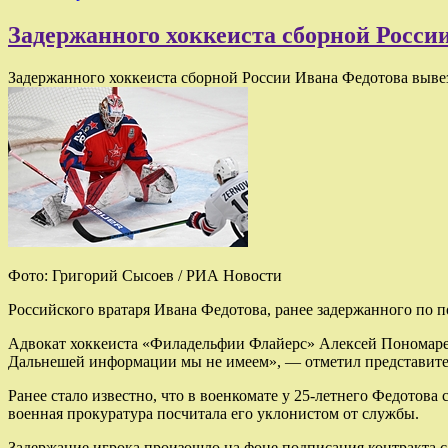
Задержанного хоккеиста сборной Росси
Задержанного хоккеиста сборной России Ивана Федотова выве
Фото: Григорий Сысоев / РИА Новости
Российского вратаря Ивана Федотова, ранее задержанного по 
Адвокат хоккеиста «Филадельфии Флайерс» Алексей Пономарев
Дальнешей информации мы не имеем», — отметил представите
Ранее стало известно, что в военкомате у 25-летнего Федотова
военная прокуратура посчитала его уклонистом от службы.
Задержание игрока произошло на фоне подписания контракта 