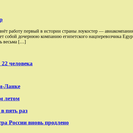
р
чнёт работу первый в истории страны лоукостер — авиакомпания
ляет собой дочернюю компанию египетского нацперевозчика Egypt
ь весьма […]
 22 человека
и-Ланке
м летом
в пять раз
тра России вновь продлено