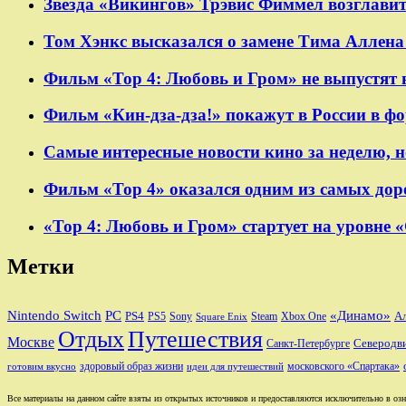
Звезда «Викингов» Трэвис Фиммел возглавит
Том Хэнкс высказался о замене Тима Аллена 
Фильм «Тор 4: Любовь и Гром» не выпустят 
Фильм «Кин-дза-дза!» покажут в России в ф
Самые интересные новости кино за неделю, н
Фильм «Тор 4» оказался одним из самых дор
«Тор 4: Любовь и Гром» стартует на уровне 
Метки
Nintendo Switch
PC
«Динамо»
PS4
А
PS5
Sony
Steam
Xbox One
Square Enix
Отдых
Путешествия
Москве
Санкт-Петербурге
Северодв
здоровый образ жизни
московского «Спартака»
готовим вкусно
идеи для путешествий
Все материалы на данном сайте взяты из открытых источников и предоставляются исключительно в озна