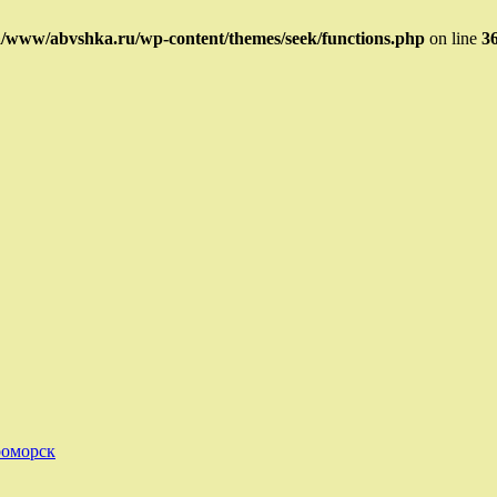
/www/abvshka.ru/wp-content/themes/seek/functions.php
on line
3
роморск