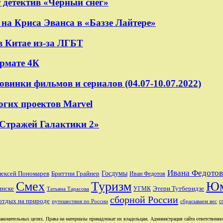
 детектив «Черный снег»
на Криса Эванса в «Баззе Лайтере»
в Китае из-за ЛГБТ
ормате 4К
овинки фильмов и сериалов (04.07-10.07.2022)
огих проектов Marvel
«Стражей Галактики 2»
Ивана Федотов
лексей Пономарев
Бриттни Грайнер
Госдумы
Иван Федотов
Смех
Туризм
Ю
Этери Тутберидзе
инске
УГМК
Татьяна Тарасова
сборной России
отдых на природе
с
путешествия по России
сбрасываем вес
комительных целях. Права на материалы принадлежат их владельцам. Администрация сайта ответственност