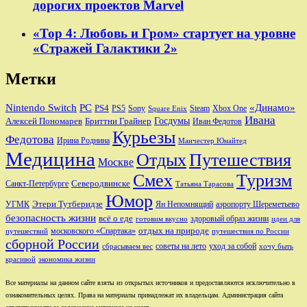
дорогих проектов Marvel
«Тор 4: Любовь и Гром» стартует на уровне
«Стражей Галактики 2»
Метки
Nintendo Switch
PC
«Динамо»
PS4
PS5
Sony
Steam
Xbox One
Square Enix
Ивана
Алексей Пономарев
Бриттни Грайнер
Госдумы
Иван Федотов
Курьезы
Федотова
Ирина Роднина
Манчестер Юнайтед
Медицина
Отдых
Путешествия
Москве
Смех
Туризм
Санкт-Петербурге
Северодвинске
Татьяна Тарасова
Юмор
Этери Тутберидзе
УГМК
аэропорту Шереметьево
Ян Непомнящий
безопасность жизни
всё о еде
здоровый образ жизни
готовим вкусно
идеи для
отдых на природе
московского «Спартака»
путешествий
путешествия по России
сборной России
советы на лето
уход за собой
сбрасываем вес
хочу быть
красивой
экономика жизни
Все материалы на данном сайте взяты из открытых источников и предоставляются исключительно в
ознакомительных целях. Права на материалы принадлежат их владельцам. Администрация сайта