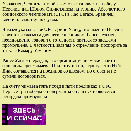
Уроженец Чечни таким образом отреагировал на победу
Перейры над Шоном Стриклэндом на турнире Абсолютного
бойцовского чемпионата (UFC) в Лас-Вегасе. Бразилец
закончил схватку нокаутом.
Чимаев указал главе UFC Дэйне Уайту, что именно Перейра
является желаемым для него соперником. Ранее чеченец
неоднократно говорил о готовности драться со звездами
промоушена. В частности, заявлял о стремлении поспорить за
титул с Камару Усманом.
Ранее Уайт утверждал, что организация не может найти
соперника для Чимаева. При этом он подчеркнул, что Нэйт
Диас соглашался на поединок со шведом, но стороны не
сумели договориться.
На счету Чимаева пять побед в пяти поединках в UFC.
Первые три победы он одержал за 66 дней, что является
рекордом промоушена.