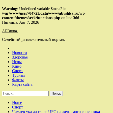
Warning
: Undefined variable $meta2 in
/var/www/user704723/data/www/abvshka.ru/wp-
content/themes/seek/functions.php
on line
366
Skip
Пятница, Авг 7, 2026
to
АБВшка.
content
Семейный развлекательный портал.
Новости
Здоровье
Игры
Кино
Спорт
Туризм
Факты
Карта сайта
Найти:
Home
Спорт
Чимаев указал главе UFC на желаемого соперника