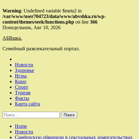
Warning
: Undefined variable $meta2 in
/var/www/user704723/data/www/abvshka.ru/wp-
content/themes/seek/functions.php
on line
366
Skip
Понедельник, Авг 10, 2026
to
АБВшка.
content
Семейный развлекательный портал.
Новости
Здоровье
Игры
Кино
Спорт
Туризм
Факты
Карта сайта
Найти:
Home
Новости
Самбурскую обвинили в сексуальных домогательствах