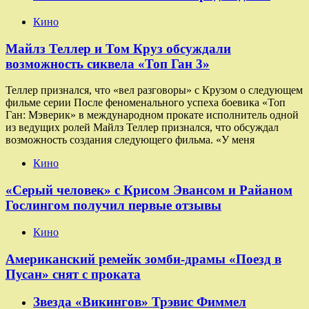
Кино
Майлз Теллер и Том Круз обсуждали
возможность сиквела «Топ Ган 3»
Теллер признался, что «вел разговоры» с Крузом о следующем
фильме серии После феноменального успеха боевика «Топ
Ган: Мэверик» в международном прокате исполнитель одной
из ведущих ролей Майлз Теллер признался, что обсуждал
возможность создания следующего фильма. «У меня
Кино
«Серый человек» с Крисом Эвансом и Райаном
Гослингом получил первые отзывы
Кино
Американский ремейк зомби-драмы «Поезд в
Пусан» снят с проката
Звезда «Викингов» Трэвис Фиммел