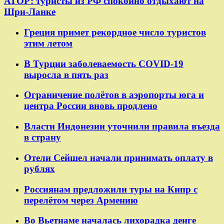
АТОР: туристы из РФ спокойно отдыхают на
Шри-Ланке
Греция примет рекордное число туристов
этим летом
В Турции заболеваемость COVID-19
выросла в пять раз
Ограничение полётов в аэропорты юга и
центра России вновь продлено
Власти Индонезии уточнили правила въезда
в страну
Отели Сейшел начали принимать оплату в
рублях
Россиянам предложили туры на Кипр с
перелётом через Армению
Во Вьетнаме началась лихорадка денге