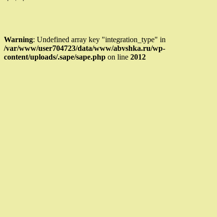
Warning
: Undefined array key "integration_type" in
/var/www/user704723/data/www/abvshka.ru/wp-
content/uploads/.sape/sape.php
on line
2012