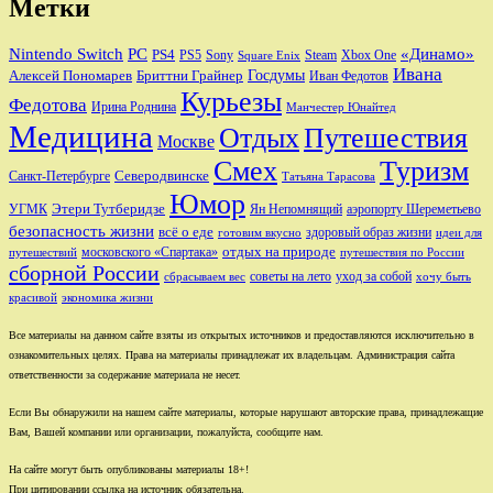
Метки
Nintendo Switch
PC
«Динамо»
PS4
PS5
Sony
Steam
Xbox One
Square Enix
Ивана
Алексей Пономарев
Бриттни Грайнер
Госдумы
Иван Федотов
Курьезы
Федотова
Ирина Роднина
Манчестер Юнайтед
Медицина
Отдых
Путешествия
Москве
Смех
Туризм
Санкт-Петербурге
Северодвинске
Татьяна Тарасова
Юмор
Этери Тутберидзе
УГМК
аэропорту Шереметьево
Ян Непомнящий
безопасность жизни
всё о еде
здоровый образ жизни
готовим вкусно
идеи для
отдых на природе
московского «Спартака»
путешествий
путешествия по России
сборной России
советы на лето
уход за собой
сбрасываем вес
хочу быть
красивой
экономика жизни
Все материалы на данном сайте взяты из открытых источников и предоставляются исключительно в
ознакомительных целях. Права на материалы принадлежат их владельцам. Администрация сайта
ответственности за содержание материала не несет.
Если Вы обнаружили на нашем сайте материалы, которые нарушают авторские права, принадлежащие
Вам, Вашей компании или организации, пожалуйста, сообщите нам.
На сайте могут быть опубликованы материалы 18+!
При цитировании ссылка на источник обязательна.